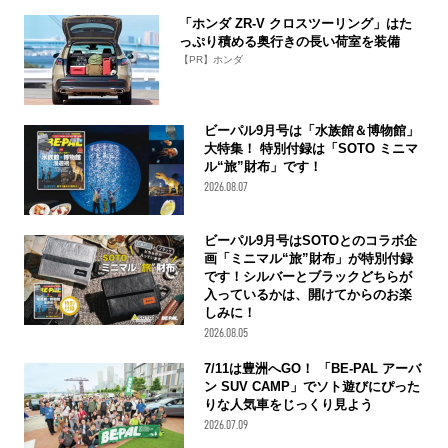
「ホンダ ZR-V クロスツーリング」はた
っぷり積める奥行きの長い荷室を装備
【PR】ホンダ
ビーパル9月号は「水族館＆博物館」
大特集！ 特別付録は「SOTO ミニマ
ル“旅”財布」です！
2026.08.07
ビーパル9月号はSOTOとのコラボ企
画「ミニマル“旅”財布」が特別付録
です！シルバーとブラックどちらが
入っているかは、開けてからのお楽
しみに！
2026.08.05
7/11は豊洲へGO！ 「BE-PAL アーバ
ン SUV CAMP」でソト遊びにぴった
りな人気車をじっくり見よう
2026.07.09