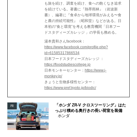
も旅を続け、調査を続け、食への飽くなき追求
を続けている。著書に『熱帯雨林』（岩波新
書）、編著に『食卓から地球環境がみえる〜食
と農の持続可能性』（昭和堂）などがある。日
本初の“食と環境”を考える教育機関「日本フー
ドスタディーズカレッジ 」の学長も務める。
湯本貴和さんfacebook：
https://www.facebook.com/profile.php?
id=61585317866534
日本フードスタディーズカレッジ ：
https://foodstudiescollege.jp
日本モンキーセンター：
https://www.j-
monkey.jp/
きょうと生物多様性センター：
https://www.pref.kyoto.jp/biodic/
「ホンダ ZR-V クロスツーリング」はた
PR
っぷり積める奥行きの長い荷室を装備
ホンダ