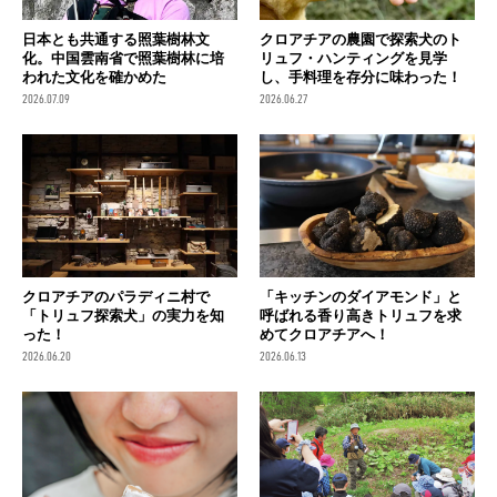
日本とも共通する照葉樹林文
クロアチアの農園で探索犬のト
化。中国雲南省で照葉樹林に培
リュフ・ハンティングを見学
われた文化を確かめた
し、手料理を存分に味わった！
2026.07.09
2026.06.27
クロアチアのパラディニ村で
「キッチンのダイアモンド」と
「トリュフ探索犬」の実力を知
呼ばれる香り高きトリュフを求
った！
めてクロアチアへ！
2026.06.20
2026.06.13