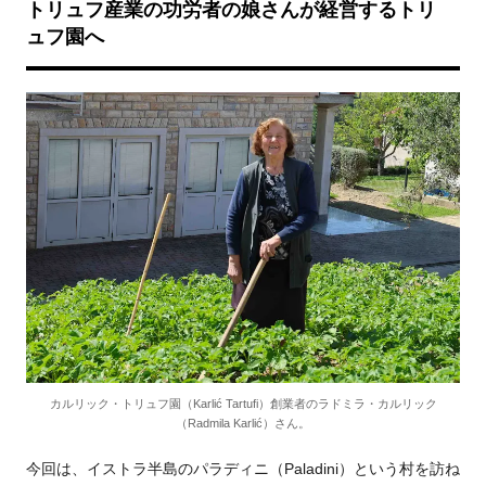
トリュフ産業の功労者の娘さんが経営するトリ
ュフ園へ
カルリック・トリュフ園（Karlić Tartufi）創業者のラドミラ・カルリック
（Radmila Karlić）さん。
今回は、イストラ半島のパラディニ（Paladini）という村を訪ね