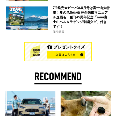
7/9発売★ビーパル8月号は富士山大特
集！夏の危険生物 完全防御マニュア
ル企画も 創刊45周年記念「mini富
士山ベル＆ラゲッジ刺繍タグ」付き
です！
2026.07.09
RECOMMEND