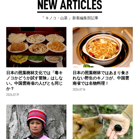
NEW ARTICLES
『 キノコ・山菜 』新着編集部記事
日本の照葉樹林文化では「毒キ
日本の照葉樹林ではあまり食さ
ノコかどうか試す冒険」はしな
れない野生のキノコが、中国雲
い。中国雲南省の人びとも同じ
南省では名物料理！
か？
2026.07.16
2026.07.19