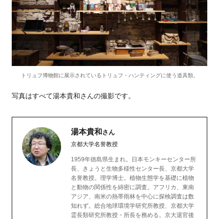
トリュフ博物館に展示されているトリュフ・ハンティングに使う道具類。
写真はすべて湯本貴和さんの撮影です。
湯本貴和
さん
京都大学名誉教授
1959年徳島県生まれ。日本モンキーセンター所
長、きょうと生物多様性センター長、京都大学
名誉教授。理学博士。植物生態学を基礎に植物
と動物の関係性を綿密に調査。アフリカ、東南
アジア、南米の熱帯雨林を中心に探検調査は数
知れず。総合地球環境学研究所教授、京都大学
霊長類研究所教授・所長を務める。京大退官後