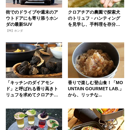
街でのドライブや週末のア
クロアチアの農園で探索犬
ウトドアにも寄り添うホン
のトリュフ・ハンティング
ダの最新SUV
を見学し、手料理を存分に
味わった...
【PR】ホンダ
「キッチンのダイアモン
香りで楽しむ登山食！「MO
ド」と呼ばれる香り高きト
UNTAIN GOURMET LAB.」
リュフを求めてクロアチア
から、リッチな...
へ！