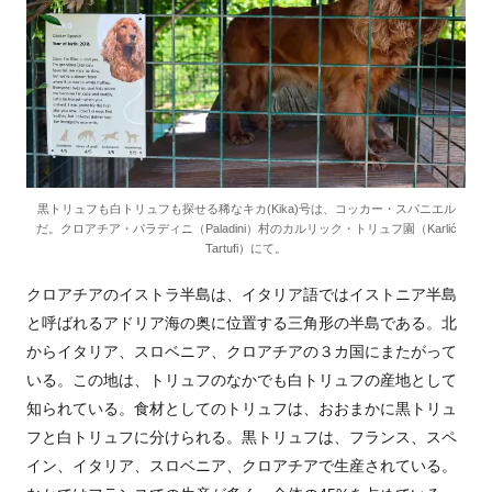
黒トリュフも白トリュフも探せる稀なキカ(Kika)号は、コッカー・スパニエル
だ。クロアチア・パラディニ（Paladini）村のカルリック・トリュフ園（Karlić
Tartufi）にて。
クロアチアのイストラ半島は、イタリア語ではイストニア半島
と呼ばれるアドリア海の奥に位置する三角形の半島である。北
からイタリア、スロベニア、クロアチアの３カ国にまたがって
いる。この地は、トリュフのなかでも白トリュフの産地として
知られている。食材としてのトリュフは、おおまかに黒トリュ
フと白トリュフに分けられる。黒トリュフは、フランス、スペ
イン、イタリア、スロベニア、クロアチアで生産されている。