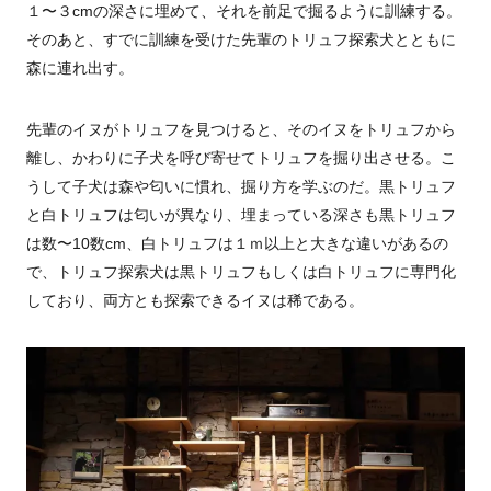
１〜３cmの深さに埋めて、それを前足で掘るように訓練する。
そのあと、すでに訓練を受けた先輩のトリュフ探索犬とともに
森に連れ出す。
先輩のイヌがトリュフを見つけると、そのイヌをトリュフから
離し、かわりに子犬を呼び寄せてトリュフを掘り出させる。こ
うして子犬は森や匂いに慣れ、掘り方を学ぶのだ。黒トリュフ
と白トリュフは匂いが異なり、埋まっている深さも黒トリュフ
は数〜10数cm、白トリュフは１ｍ以上と大きな違いがあるの
で、トリュフ探索犬は黒トリュフもしくは白トリュフに専門化
しており、両方とも探索できるイヌは稀である。