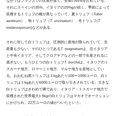
なかではフランスでの生産が多く、全体の45%を占めている。
それにスペインの35%、イタリアの20%gが続く。季節によって
収穫するトリュフの種が異なっていて、夏トリュフ（
Tuber
aestivum
）、秋トリュフ（
T. uncinatum
）、冬トリュフ(
T.
melanosporum
)などがある。
それに対して白トリュフは、圧倒的に産地が限られていて、生
産量も少ない。そのひとつである
T. magnatum
は
、
北イタリア
と中央イタリア、そしてクロアチアなどの一部で生産されるに
過ぎない。もうひとつの白トリュフ
T. borchii
は、イタリアのト
スカーナ地方、ロマーニャ地方、マルケ地方を産地としてい
る。おおむね黒トリュフは１kgあたり100〜1000ユーロ、白ト
リュフは１kgあたり6000ユーロで取り引きされている。大きな
白トリュフはきわめて稀であり、イタリア・トスカーナ地方で
収穫された世界最大1.8kgの白トリュフはマカオでオークション
にかけられ、22万ユーロの値がついたという。