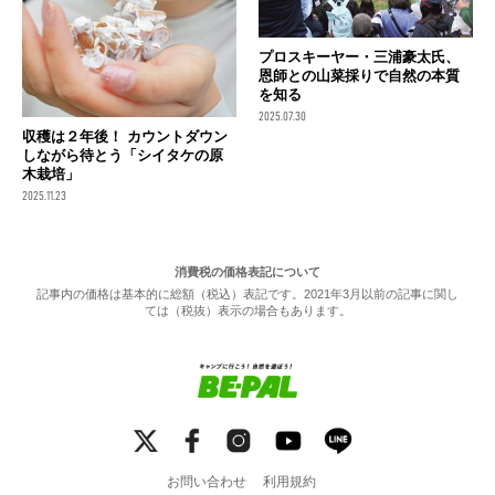
プロスキーヤー・三浦豪太氏、
恩師との山菜採りで自然の本質
を知る
2025.07.30
収穫は２年後！ カウントダウン
しながら待とう「シイタケの原
木栽培」
2025.11.23
消費税の価格表記について
記事内の価格は基本的に総額（税込）表記です。2021年3月以前の記事に関し
ては（税抜）表示の場合もあります。
お問い合わせ
利用規約