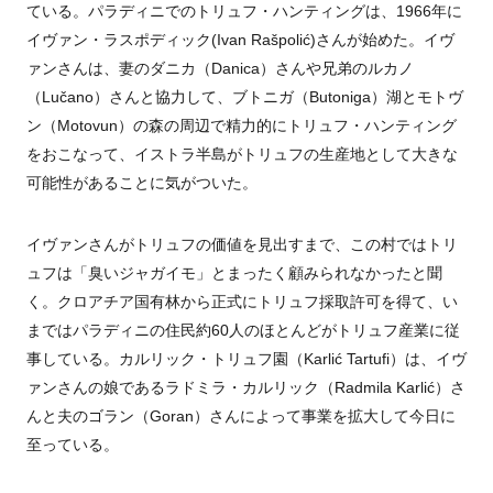
ている。パラディニでのトリュフ・ハンティングは、1966年に
イヴァン・ラスポディック(Ivan Rašpolić)さんが始めた。イヴ
ァンさんは、妻のダニカ（Danica）さんや兄弟のルカノ
（Lučano）さんと協力して、ブトニガ（Butoniga）湖とモトヴ
ン（Motovun）の森の周辺で精力的にトリュフ・ハンティング
をおこなって、イストラ半島がトリュフの生産地として大きな
可能性があることに気がついた。
イヴァンさんがトリュフの価値を見出すまで、この村ではトリ
ュフは「臭いジャガイモ」とまったく顧みられなかったと聞
く。クロアチア国有林から正式にトリュフ採取許可を得て、い
まではパラディニの住民約60人のほとんどがトリュフ産業に従
事している。カルリック・トリュフ園（Karlić Tartufi）は、イヴ
ァンさんの娘であるラドミラ・カルリック（Radmila Karlić）さ
んと夫のゴラン（Goran）さんによって事業を拡大して今日に
至っている。