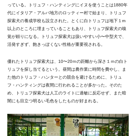
っている。トリュフ・ハンティングにイヌを使うことは1880年
代にイタリア・アルバ地方のロッティー村で始まり、トリュフ
探索犬の養成学校も設立された。とくに白トリュフは地下１m
以上のところに埋まっていることもあり、トリュフ探索犬の嗅
覚が頼りになる。トリュフ探索犬は扱いやすい小〜中型犬で、
活発すぎず、飽きっぽくない性格が重要視される。
優れたトリュフ探索犬は、10〜20ｍの距離から深さ１ｍの白ト
リュフを探し当てるという。昼間は農作業に時間を費やし、ま
た他のトリュフ・ハンターとの競合を避けるために、トリュ
フ・ハンティングは夜間に行われることが多かった。そのた
め、トリュフ探索犬は人工のライトに過敏に反応せず、また暗
闇にも目立つ明るい毛色をしたものが好まれる。