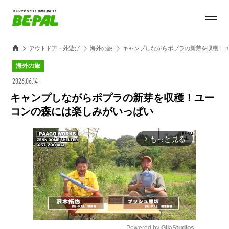
アウトドア・外遊び
海外の旅
キャンプしながらポプラの新芽を収穫！
海外の旅
2026.06.14
キャンプしながらポプラの新芽を収穫！ユー
コンの森には楽しみがいっぱい
もっと見る
arrow_forward_ios
Powered by 
GliaStudios