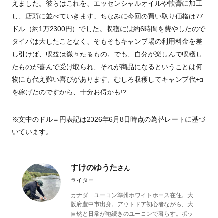
えました。彼らはこれを、エッセンシャルオイルや軟膏に加工
し、店頭に並べていきます。ちなみに今回の買い取り価格は77
ドル（約1万2300円）でした。収穫には約6時間を費やしたので
タイパは大したことなく、そもそもキャンプ場の利用料金を差
し引けば、収益は微々たるもの。でも、自分が楽しんで収穫し
たものが喜んで受け取られ、それが商品になるということは何
物にも代え難い喜びがあります。むしろ収穫してキャンプ代+α
を稼げたのですから、十分お得かも!?
※文中のドル＝円表記は2026年6月8日時点の為替レートに基づ
いています。
すけのゆうた
さん
ライター
カナダ・ユーコン準州ホワイトホース在住。大
阪府豊中市出身。アウトドア初心者ながら、大
自然と日常が地続きのユーコンで暮らす。ポッ