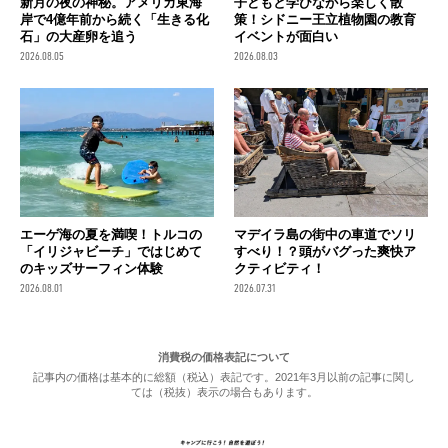
新月の夜の神秘。アメリカ東海
子どもと学びながら楽しく散
岸で4億年前から続く「生きる化
策！シドニー王立植物園の教育
石」の大産卵を追う
イベントが面白い
2026.08.05
2026.08.03
エーゲ海の夏を満喫！トルコの
マデイラ島の街中の車道でソリ
「イリジャビーチ」ではじめて
すべり！？頭がバグった爽快ア
のキッズサーフィン体験
クティビティ！
2026.08.01
2026.07.31
消費税の価格表記について
記事内の価格は基本的に総額（税込）表記です。2021年3月以前の記事に関し
ては（税抜）表示の場合もあります。