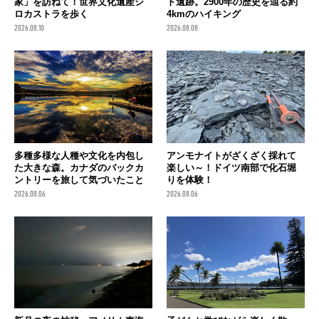
家」を訪ねて！世界文化遺産ジ
ト遺跡。2900年の歴史を辿る約
ロカストラを歩く
4kmのハイキング
2026.08.10
2026.08.08
多種多様な人種や文化を内包し
アンモナイトがざくざく採れて
た大きな森。カナダのバックカ
楽しい～！ドイツ南部で化石堀
ントリーを旅して気づいたこと
りを体験！
2026.08.06
2026.08.06