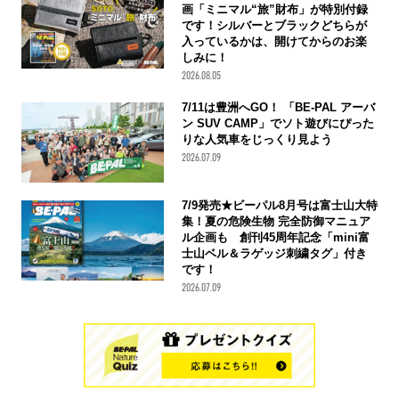
画「ミニマル“旅”財布」が特別付録
です！シルバーとブラックどちらが
入っているかは、開けてからのお楽
しみに！
2026.08.05
7/11は豊洲へGO！ 「BE-PAL アーバ
ン SUV CAMP」でソト遊びにぴった
りな人気車をじっくり見よう
2026.07.09
7/9発売★ビーパル8月号は富士山大特
集！夏の危険生物 完全防御マニュア
ル企画も 創刊45周年記念「mini富
士山ベル＆ラゲッジ刺繍タグ」付き
です！
2026.07.09