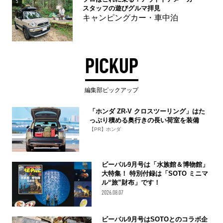
5
スタッフの遊びグルマ拝見
キャンピングカー・車中泊
PICKUP
編集部ピックアップ
「ホンダ ZR-V クロスツーリング」はた
っぷり積める奥行きの長い荷室を装備
【PR】ホンダ
ビーパル9月号は「水族館＆博物館」
大特集！ 特別付録は「SOTO ミニマ
ル“旅”財布」です！
2026.08.07
ビーパル9月号はSOTOとのコラボ企