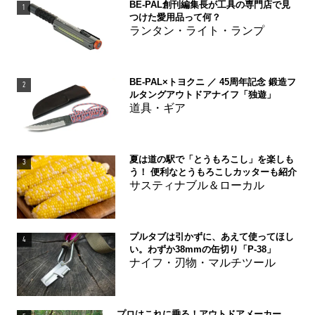
BE-PAL創刊編集長が工具の専門店で見
1
つけた愛用品って何？
ランタン・ライト・ランプ
BE-PAL×トヨクニ ／ 45周年記念 鍛造フ
2
ルタングアウトドアナイフ「独遊」
道具・ギア
夏は道の駅で「とうもろこし」を楽しも
3
う！ 便利なとうもろこしカッターも紹介
サスティナブル＆ローカル
プルタブは引かずに、あえて使ってほし
4
い。わずか38mmの缶切り「P-38」
ナイフ・刃物・マルチツール
プロはこれに乗る！アウトドアメーカー