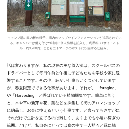
キャンプ場の案内板の様子。場内のマップやインフォメーションが掲示されてい
る。キャンパーは備え付けの封筒に個人情報を記入し、利用料（1サイト20ド
ル・約3,200円）とともに＄マークのポストに投函する仕組み。
話は変わりますが、私の現在の主な収入源は、スクールバスの
ドライバーとして毎日午前と午後に子どもたちを学校や家に送
迎することです。その他、細かい仕事もいくつかしています
が、春夏限定でできる仕事があります。それが、「foraging」
や「Harvesting」と呼ばれている植物採集です。簡単に言う
と、木や草の新芽や花、葉などを採集して街のアロマショップ
に納品し、お金に換えるという仕事です。と言ってもさすがに
それだけで生計を立てるのは難しく、あくまでも小遣い稼ぎの
範囲。だけど、私自身にとっては森の中で一人黙々と緑に触