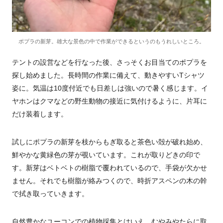
ポプラの新芽。雄大な景色の中で作業ができるというのもうれしいところ。
テントの設営などを行なった後、さっそくお目当てのポプラを
探し始めました。長時間の作業に備えて、動きやすいTシャツ
姿に。気温は10度付近でも日差しは強いので暑く感じます。イ
ヤホンはクマなどの野生動物の接近に気付けるように、片耳に
だけ装着します。
試しにポプラの新芽を枝からもぎ取ると茶色い殻が破れ始め、
鮮やかな黄緑色の芽が覗いています。これが取りどきの印で
す。新芽はベトベトの樹脂で覆われているので、手袋が欠かせ
ません。それでも樹脂が絡みつくので、時折アスペンの木の幹
で拭き取っていきます。
自然豊かなユーコンでの植物採集とはいえ、むやみやたらに取