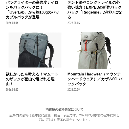
パラグライダーの高強度ナイロ
テント泊やロングトレイルの心
ンをバックパックに！
強い味方！EXPEDの新作バック
「OverLab」から約130gのパッ
パック「Ridgeline」が頼りにな
カブルバッグが登場
る
2026.08.06
2026.08.04
欲しかったを叶える！マムート
Mountain Hardwear（マウンテ
のザックが登山で選ばれる理
ンハードウェア）／カザム60Lバ
由！
ックパック
2026.08.03
2026.07.29
消費税の価格表記について
記事内の価格は基本的に総額（税込）表記です。2021年3月以前の記事に関し
ては（税抜）表示の場合もあります。