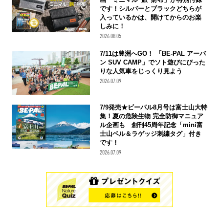
です！シルバーとブラックどちらが
入っているかは、開けてからのお楽
しみに！
2026.08.05
7/11は豊洲へGO！ 「BE-PAL アーバ
ン SUV CAMP」でソト遊びにぴった
りな人気車をじっくり見よう
2026.07.09
7/9発売★ビーパル8月号は富士山大特
集！夏の危険生物 完全防御マニュア
ル企画も 創刊45周年記念「mini富
士山ベル＆ラゲッジ刺繍タグ」付き
です！
2026.07.09