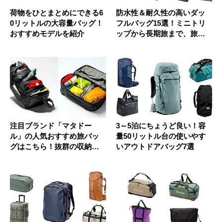
荷物をひとまとめにできる6
防水性＆耐久性の高いダッ
0リットルの大容量バッグ！
フルバッグ15選！ミニトリ
おすすめモデルを紹介
ップから長期旅まで、旅の
相棒に...
注目ブランド「マタドー
3～5泊にちょうど良い！容
ル」の人気おすすめ旅バッ
量50リットル台の使いやす
グはこちら！抜群の収納力
いアウトドアバッグ7選
とデザイン...