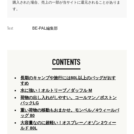
購入された場合、売上の一部が当サイトに還元されることがありま
す。
Text
BE-PAL編集部
CONTENTS
長期のキャンプや旅行には80L以上のバッグがおす
すめ
水に強い！オルトリーブ／ダッフル M
荷物の出し入れがしやすい。コールマン／ボストン
バックLG
重い荷物の移動もおまかせ。モンベル／4ウィールバ
ッグ 80
大容量なのに超軽い！オスプレー／オゾン 2ウィー
ルド 80L