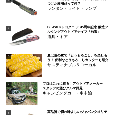
つけた愛用品って何？
ランタン・ライト・ランプ
BE-PAL×トヨクニ ／ 45周年記念 鍛造フ
2
ルタングアウトドアナイフ「独遊」
道具・ギア
夏は道の駅で「とうもろこし」を楽しも
3
う！ 便利なとうもろこしカッターも紹介
サスティナブル＆ローカル
プロはこれに乗る！アウトドアメーカー
4
スタッフの遊びグルマ拝見
キャンピングカー・車中泊
高品質で切れ味よしのジャパンクオリテ
5