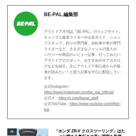
BE-PAL.編集部
アウトドア月刊誌『BE-PAL』のウェブサイト。
キャンプ上級者ライターや山岳ガイド、ショッ
プスタッフ、釣りの専門家、自転車や車の専門
ライターなど、さまざまなジャンルの達人が、
ハウツーや商品のレビュー記事、行ってみたい
アウトドアのスポット、おすすめのギアカタロ
グなどを紹介。主にアウトドア初心者から中級
者が読みたい！と思う記事を中心に配信してい
ます。
公式Instagram：
https://www.instagram.com/be_pal_official/
公式Ｘ：
https://x.com/bepal_staff
公式YouTube：
https://www.youtube.com/@be-
pal
「ホンダ ZR-V クロスツーリング」はた
PR