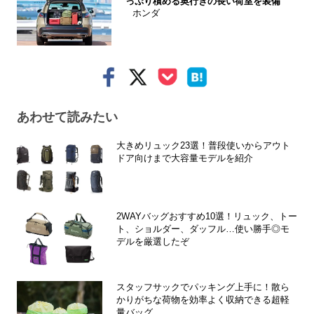
っぷり積める奥行きの長い荷室を装備
ホンダ
あわせて読みたい
大きめリュック23選！普段使いからアウト
ドア向けまで大容量モデルを紹介
2WAYバッグおすすめ10選！リュック、トー
ト、ショルダー、ダッフル…使い勝手◎モ
デルを厳選したぞ
スタッフサックでパッキング上手に！散ら
かりがちな荷物を効率よく収納できる超軽
量バッグ