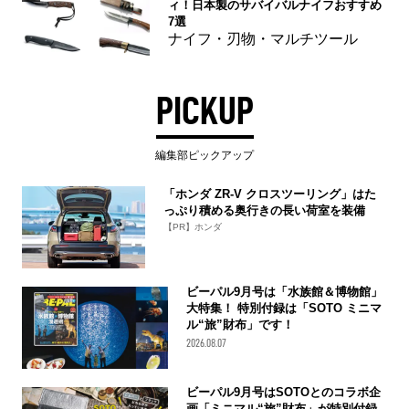
ィ！日本製のサバイバルナイフおすすめ
7選
ナイフ・刃物・マルチツール
PICKUP
編集部ピックアップ
「ホンダ ZR-V クロスツーリング」はた
っぷり積める奥行きの長い荷室を装備
【PR】ホンダ
ビーパル9月号は「水族館＆博物館」
大特集！ 特別付録は「SOTO ミニマ
ル“旅”財布」です！
2026.08.07
ビーパル9月号はSOTOとのコラボ企
画「ミニマル“旅”財布」が特別付録