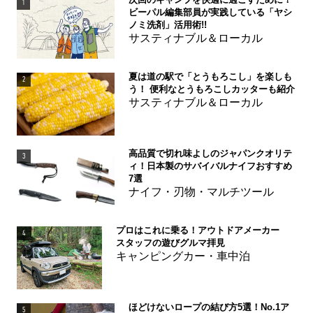
1
ビーパル編集部員が実践している「ヤシ
ノミ洗剤」活用術!!
サスティナブル＆ローカル
夏は道の駅で「とうもろこし」を楽しも
2
う！ 便利なとうもろこしカッターも紹介
サスティナブル＆ローカル
高品質で切れ味よしのジャパンクオリテ
3
ィ！日本製のサバイバルナイフおすすめ
7選
ナイフ・刃物・マルチツール
プロはこれに乗る！アウトドアメーカー
4
スタッフの遊びグルマ拝見
キャンピングカー・車中泊
ほどけないロープの結び方5選！No.1ア
5