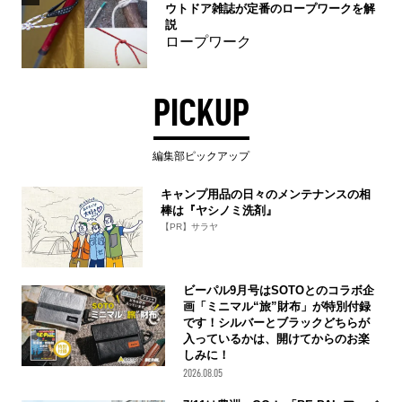
ウトドア雑誌が定番のロープワークを解
説
ロープワーク
PICKUP
編集部ピックアップ
キャンプ用品の日々のメンテナンスの相
棒は『ヤシノミ洗剤』
【PR】サラヤ
ビーパル9月号はSOTOとのコラボ企
画「ミニマル“旅”財布」が特別付録
です！シルバーとブラックどちらが
入っているかは、開けてからのお楽
しみに！
2026.08.05