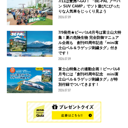
7/11は豊洲へGO！ 「BE-PAL アーバ
ン SUV CAMP」でソト遊びにぴった
りな人気車をじっくり見よう
2026.07.09
7/9発売★ビーパル8月号は富士山大特
集！夏の危険生物 完全防御マニュア
ル企画も 創刊45周年記念「mini富
士山ベル＆ラゲッジ刺繍タグ」付き
です！
2026.07.09
富士山特集との連動企画！ビーパル8
月号には「創刊45周年記念 mini富
士山ベル＆ラゲッジ刺繍タグ」が特
別付録でついてきます！
2026.07.07