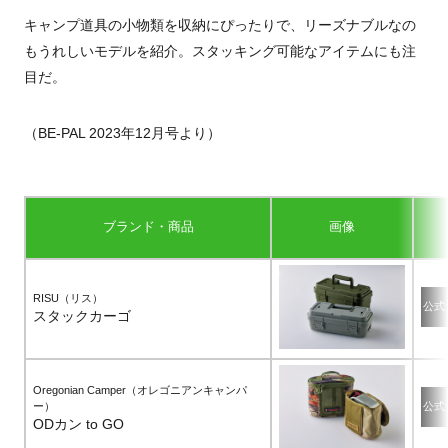
キャンプ道具の小物類を収納にぴったりで、リーズナブルなの
もうれしいモデルを紹介。スタッキング可能なアイテムにも注
目だ。
（BE-PAL 2023年12月号より）
ブランド・商品
画像
RISU（リス）
公式
スタックカーゴ
Oregonian Camper（オレゴニアンキャンパ
ー）
公式
ODカン to GO