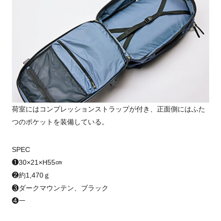
荷室にはコンプレッションストラップが付き、正面側にはふた
つのポケットを装備している。
SPEC
❶30×21×H55㎝
❷約1,470ｇ
❸ダークマウンテン、ブラック
❹ー