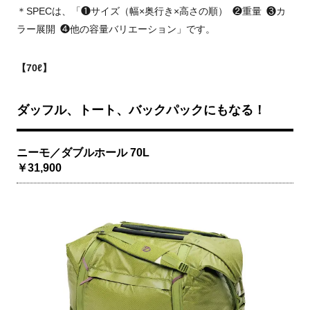
＊SPECは、「❶サイズ（幅×奥行き×高さの順） ❷重量 ❸カ
ラー展開 ❹他の容量バリエーション」です。
【70ℓ】
ダッフル、トート、バックパックにもなる！
ニーモ／ダブルホール 70L
￥31,900