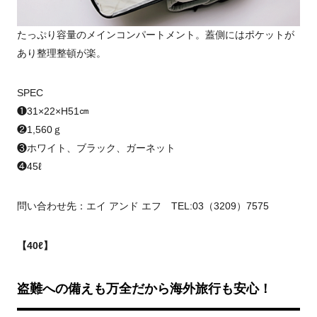
たっぷり容量のメインコンパートメント。蓋側にはポケットが
あり整理整頓が楽。
SPEC
❶31×22×H51㎝
❷1,560ｇ
❸ホワイト、ブラック、ガーネット
❹45ℓ
問い合わせ先：エイ アンド エフ TEL:03（3209）7575
【40ℓ】
盗難への備えも万全だから海外旅行も安心！