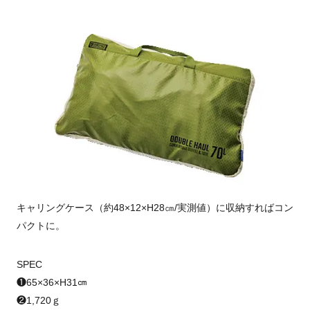
キャリングケース（約48×12×H28㎝/実測値）に収納すればコン
パクトに。
SPEC
❶65×36×H31㎝
❷1,720ｇ