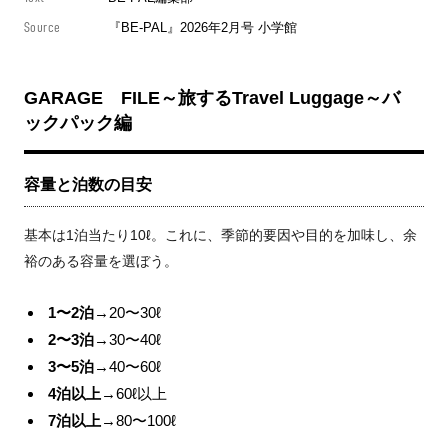
Source
『BE-PAL』2026年2月号 小学館
GARAGE FILE～旅するTravel Luggage～バ
ックパック編
容量と泊数の目安
基本は1泊当たり10ℓ。これに、季節的要因や目的を加味し、余
裕のある容量を選ぼう。
1〜2泊
→20〜30ℓ
2〜3泊
→30〜40ℓ
3〜5泊
→40〜60ℓ
4泊以上
→60ℓ以上
7泊以上
→80〜100ℓ