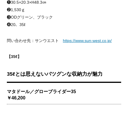
❶30.5×20.3×H48.3㎝
❷1,530ｇ
❸ODグリーン、ブラック
❹20、35ℓ
問い合わせ先：サンウエスト
https://www.sun-west.co.jp/
【35ℓ】
35ℓとは思えないバツグンな収納力が魅力
マタドール／グローブライダー35
￥46,200