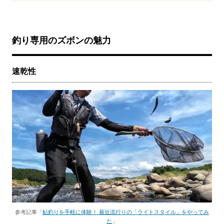
釣り専用のズボンの魅力
速乾性
参考記事「
鮎釣りを手軽に体験！ 最近流行りの「ライトスタイル」をやってみ
た
」