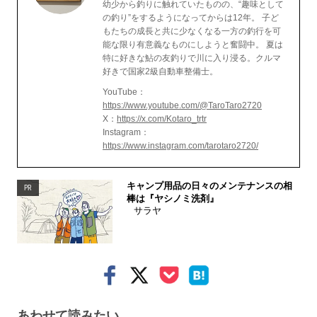
幼少から釣りに触れていたものの、“趣味として
の釣り”をするようになってからは12年。 子ど
もたちの成長と共に少なくなる一方の釣行を可
能な限り有意義なものにしようと奮闘中。 夏は
特に好きな鮎の友釣りで川に入り浸る。クルマ
好きで国家2級自動車整備士。
YouTube：
https://www.youtube.com/@TaroTaro2720
X：
https://x.com/Kotaro_trtr
Instagram：
https://www.instagram.com/tarotaro2720/
キャンプ用品の日々のメンテナンスの相
PR
棒は『ヤシノミ洗剤』
サラヤ
あわせて読みたい