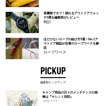
高機能でタフ！頼れるアウトドアウォッ
4
チ5選を編集部がレビュー
時計
ほどけないロープの結び方5選！No.1ア
5
ウトドア雑誌が定番のロープワークを解
説
ロープワーク
PICKUP
編集部ピックアップ
キャンプ用品の日々のメンテナンスの相
棒は『ヤシノミ洗剤』
【PR】サラヤ