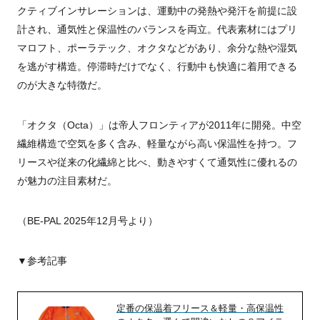
クティブインサレーションは、運動中の発熱や発汗を前提に設
計され、通気性と保温性のバランスを両立。代表素材にはプリ
マロフト、ポーラテック、オクタなどがあり、余分な熱や湿気
を逃がす構造。停滞時だけでなく、行動中も快適に着用できる
のが大きな特徴だ。
「オクタ（Octa）」は帝人フロンティアが2011年に開発。中空
繊維構造で空気を多く含み、軽量ながら高い保温性を持つ。フ
リースや従来の化繊綿と比べ、動きやすくて通気性に優れるの
が魅力の注目素材だ。
（BE-PAL 2025年12月号より）
▼参考記事
定番の保温着フリース＆軽量・高保温性