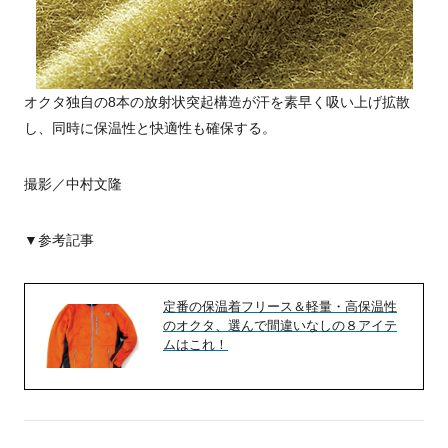
オクタ独自の8本の放射状突起構造が汗を素早く吸い上げ拡散
し、同時に保温性と快適性も確保する。
撮影／中村文隆
▼参考記事
定番の保温着フリース＆軽量・高保温性
のオクタ、選んで間違いなしの８アイテ
ムはこれ！