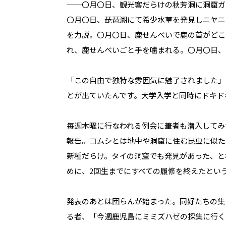
──〇月〇日、観光客だらけの秋芳洞に洞窟ガチ
〇月〇日、琵琶湖にて希少水草を発見しニヤニ
を力説。〇月〇日、鹿せんべいで鹿の首がどこ
れ、鹿せんべいごと手を噛まれる。〇月〇日、
「この自由で独特な雰囲気に魅了されました」
とが出ていたんです。大学入学と同時にドキド
毎週木曜に行なわれる例会に筆者も潜入してみ
報告。コムシとは地中や洞窟に住む昆虫に似た
新種だらけ。タイの洞窟でも発見があった、と
めに、2回生までにすべての履修を終えたとい
発表のあとは団らんが始まった。同好たちの集
る者、「今週鹿児島にミミズハゼの採集に行く