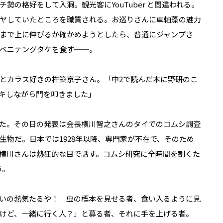
勢の格好をして入洞。観光客にYouTuber と間違われる。
ヤしていたところを職質される。お巡りさんに車軸藻の魅力
まで上に伸びるか確かめようとしたら、普通にジャンプさ
ベニテングタケを食す──。
とカラス好きの杵築京子さん。「中2で読んだ本に野研のこ
キしながら門を叩きました」
た。その日の発表は会長横川智之さんのタイでのコムシ調査
生物だ。日本では1928年以降、専門家が不在で、そのため
横川さんは熱狂的な目で話す。コムシ研究に全時間を割くた
う。
いの熱気たるや！ 虫の標本を見せる者、食い入るように見
けど、一緒に行く人？」と募る者、それに手を上げる者。