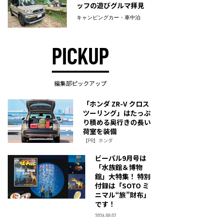
ッフの遊びグルマ拝見
キャンピングカー・車中泊
PICKUP
編集部ピックアップ
「ホンダ ZR-V クロス
ツーリング」はたっぷ
り積める奥行きの長い
荷室を装備
【PR】ホンダ
ビーパル9月号は
「水族館＆博物
館」大特集！ 特別
付録は「SOTO ミ
ニマル“旅”財布」
です！
2026.08.07