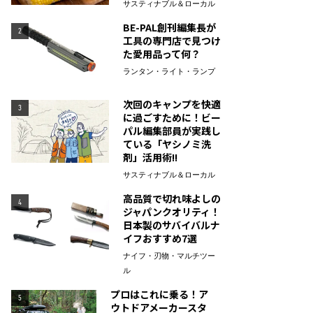
サスティナブル＆ローカル
BE-PAL創刊編集長が
2
工具の専門店で見つけ
た愛用品って何？
ランタン・ライト・ランプ
次回のキャンプを快適
3
に過ごすために！ビー
パル編集部員が実践し
ている「ヤシノミ洗
剤」活用術!!
サスティナブル＆ローカル
高品質で切れ味よしの
4
ジャパンクオリティ！
日本製のサバイバルナ
イフおすすめ7選
ナイフ・刃物・マルチツー
ル
プロはこれに乗る！ア
5
ウトドアメーカースタ