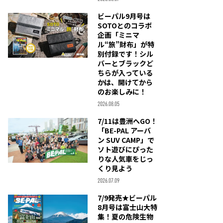
ビーパル9月号は
SOTOとのコラボ
企画「ミニマ
ル“旅”財布」が特
別付録です！シル
バーとブラックど
ちらが入っている
かは、開けてから
のお楽しみに！
2026.08.05
7/11は豊洲へGO！
「BE-PAL アーバ
ン SUV CAMP」で
ソト遊びにぴった
りな人気車をじっ
くり見よう
2026.07.09
7/9発売★ビーパル
8月号は富士山大特
集！夏の危険生物