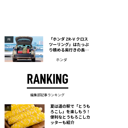
「ホンダ ZR-V クロス
PR
ツーリング」はたっぷ
り積める奥行きの長い
荷室を装備
ホンダ
RANKING
編集部記事ランキング
夏は道の駅で「とうも
1
ろこし」を楽しもう！
便利なとうもろこしカ
ッターも紹介