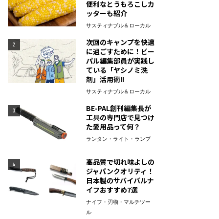
便利なとうもろこしカ
ッターも紹介
サスティナブル＆ローカル
次回のキャンプを快適
2
に過ごすために！ビー
パル編集部員が実践し
ている「ヤシノミ洗
剤」活用術!!
サスティナブル＆ローカル
BE-PAL創刊編集長が
3
工具の専門店で見つけ
た愛用品って何？
ランタン・ライト・ランプ
高品質で切れ味よしの
4
ジャパンクオリティ！
日本製のサバイバルナ
イフおすすめ7選
ナイフ・刃物・マルチツー
ル