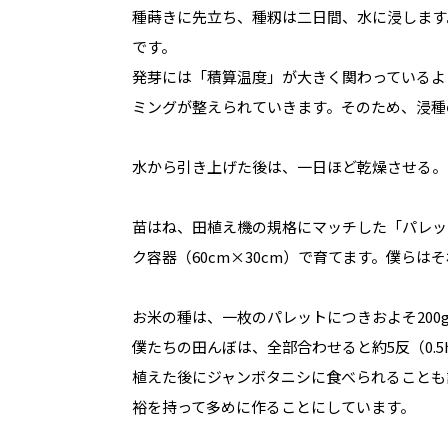
種蒔きに先立ち、種籾は二日間、水に浸します
です。
発芽には「積算温度」が大きく関わっているよ
ミングが整えられていきます。そのため、浸種
水から引き上げた後は、一日ほど乾燥させる。
苗はね、田植え機の規格にマッチした「パレッ
ク容器（60cm×30cm）で育てます。僕らは
お米の種は、一枚のパレットにつきおよそ200
僕たちの田んぼは、全部合わせると約5反（0.5
植えた後にジャンボタニシに食べられることも
裕を持って多めに作ることにしています。