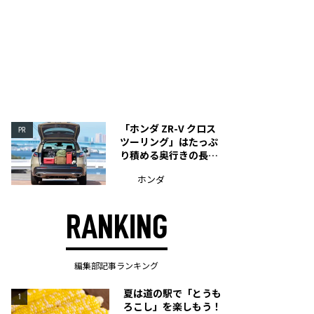
「ホンダ ZR-V クロス
PR
ツーリング」はたっぷ
り積める奥行きの長い
荷室を装備
ホンダ
RANKING
編集部記事ランキング
夏は道の駅で「とうも
1
ろこし」を楽しもう！