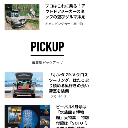
プロはこれに乗る！ア
5
ウトドアメーカースタ
ッフの遊びグルマ拝見
キャンピングカー・車中泊
PICKUP
編集部ピックアップ
「ホンダ ZR-V クロス
ツーリング」はたっぷ
り積める奥行きの長い
荷室を装備
【PR】ホンダ
ビーパル9月号は
「水族館＆博物
館」大特集！ 特別
付録は「SOTO ミ