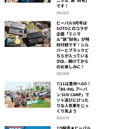
ニマル“旅”財布」
です！
2026.08.07
ビーパル9月号は
SOTOとのコラボ
企画「ミニマ
ル“旅”財布」が特
別付録です！シル
バーとブラックど
ちらが入っている
かは、開けてから
のお楽しみに！
2026.08.05
7/11は豊洲へGO！
「BE-PAL アーバ
ン SUV CAMP」で
ソト遊びにぴった
りな人気車をじっ
くり見よう
2026.07.09
7/9発売★ビーパル