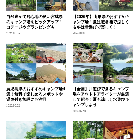
自然豊かで居心地の良い宮城県
【2026年】山形県のおすすめキ
のキャンプ場をピックアップ！
ャンプ場！夏は避暑地で涼しく
コテージやグランピングも
＆冬は雪遊びで楽しく！
2026.08.04
2026.08.03
鹿児島県のおすすめキャンプ場4
【全国】川遊びできるキャンプ
選！無料で楽しめるスポットや
場をアウトドアライターが厳選
温泉付き施設にも注目
して紹介！夏も涼しく水遊びキ
ャンプしよう
2026.08.02
2026.07.30