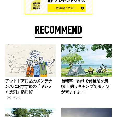
RECOMMEND
アウトドア用品のメンテナ
自転車＋釣りで琵琶湖を満
ンスにおすすめの「ヤシノ
喫！ 釣りキャンプでモテ期
ミ洗剤」活用術
が来ますよ～
【PR】サラヤ