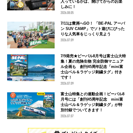
入っているかは、開けてからのお楽
しみに！
2026.08.05
7/11は豊洲へGO！ 「BE-PAL アーバ
ン SUV CAMP」でソト遊びにぴった
りな人気車をじっくり見よう
2026.07.09
7/9発売★ビーパル8月号は富士山大特
集！夏の危険生物 完全防御マニュア
ル企画も 創刊45周年記念「mini富
士山ベル＆ラゲッジ刺繍タグ」付き
です！
2026.07.09
富士山特集との連動企画！ビーパル8
月号には「創刊45周年記念 mini富
士山ベル＆ラゲッジ刺繍タグ」が特
別付録でついてきます！
2026.07.07