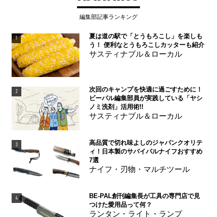
編集部記事ランキング
夏は道の駅で「とうもろこし」を楽しも
1
う！ 便利なとうもろこしカッターも紹介
サスティナブル＆ローカル
次回のキャンプを快適に過ごすために！
2
ビーパル編集部員が実践している「ヤシ
ノミ洗剤」活用術!!
サスティナブル＆ローカル
高品質で切れ味よしのジャパンクオリテ
3
ィ！日本製のサバイバルナイフおすすめ
7選
ナイフ・刃物・マルチツール
BE-PAL創刊編集長が工具の専門店で見
4
つけた愛用品って何？
ランタン・ライト・ランプ