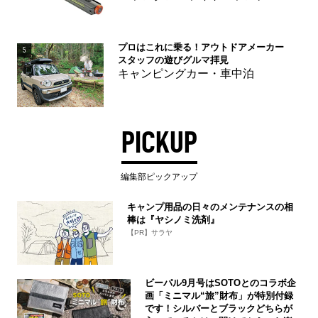
プロはこれに乗る！アウトドアメーカー
5
スタッフの遊びグルマ拝見
キャンピングカー・車中泊
PICKUP
編集部ピックアップ
キャンプ用品の日々のメンテナンスの相
棒は『ヤシノミ洗剤』
【PR】サラヤ
ビーパル9月号はSOTOとのコラボ企
画「ミニマル“旅”財布」が特別付録
です！シルバーとブラックどちらが