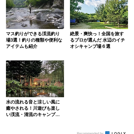
マス釣りができる渓流釣り
絶景・爽快っ！全国を旅す
場3選！釣りの種類や便利な
るプロが選んだ 水辺のイチ
アイテムも紹介
オシキャンプ場６選
水の流れる音と涼しい風に
癒やされる！川遊びも楽し
い渓流・清流のキャンプ場1
0選
Recommended by