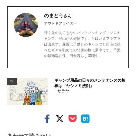
のまどう
さん
アウトドアライター
行く先のあてもないバックパッキング、ソロキ
ャンプ、登山が大好物です。とはいえフラフラ
は出来ず、最近は子供とのキャンプと自宅に並
べたギアを眺めての想像の旅に夢中です。千葉
の最南端在住。田舎暮らし満喫中。
キャンプ用品の日々のメンテナンスの相
PR
棒は『ヤシノミ洗剤』
サラヤ