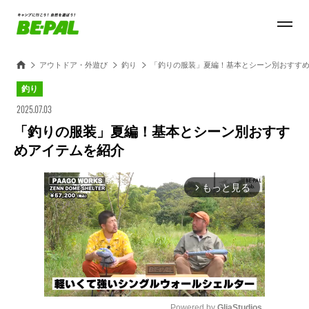
アウトドア・外遊び
釣り
「釣りの服装」夏編！基本とシーン別おすす
釣り
2025.07.03
「釣りの服装」夏編！基本とシーン別おすす
めアイテムを紹介
もっと見る
arrow_forward_ios
Powered by 
GliaStudios