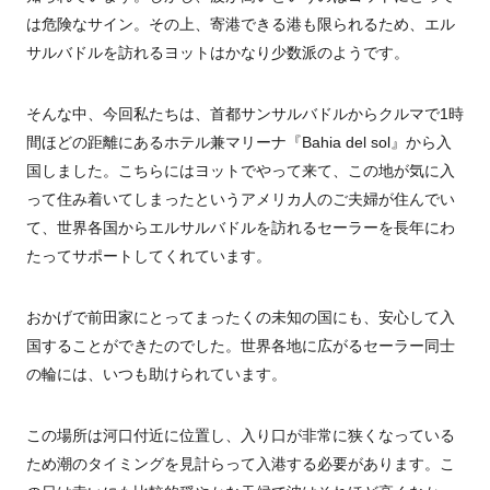
は危険なサイン。その上、寄港できる港も限られるため、エル
サルバドルを訪れるヨットはかなり少数派のようです。
そんな中、今回私たちは、首都サンサルバドルからクルマで
1
時
間ほどの距離にあるホテル兼マリーナ『
Bahia del sol
』から入
国しました。こちらにはヨットでやって来て、この地が気に入
って住み着いてしまったというアメリカ人のご夫婦が住んでい
て、世界各国からエルサルバドルを訪れるセーラーを長年にわ
たってサポートしてくれています。
おかげで前田家にとってまったくの未知の国にも、安心して入
国することができたのでした。世界各地に広がるセーラー同士
の輪には、いつも助けられています。
この場所は河口付近に位置し、入り口が非常に狭くなっている
ため潮のタイミングを見計らって入港する必要があります。こ