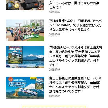
入っているかは、開けてからのお楽
しみに！
2026.08.05
7/11は豊洲へGO！ 「BE-PAL アーバ
ン SUV CAMP」でソト遊びにぴった
りな人気車をじっくり見よう
2026.07.09
7/9発売★ビーパル8月号は富士山大特
集！夏の危険生物 完全防御マニュア
ル企画も 創刊45周年記念「mini富
士山ベル＆ラゲッジ刺繍タグ」付き
です！
2026.07.09
富士山特集との連動企画！ビーパル8
月号には「創刊45周年記念 mini富
士山ベル＆ラゲッジ刺繍タグ」が特
別付録でついてきます！
2026.07.07