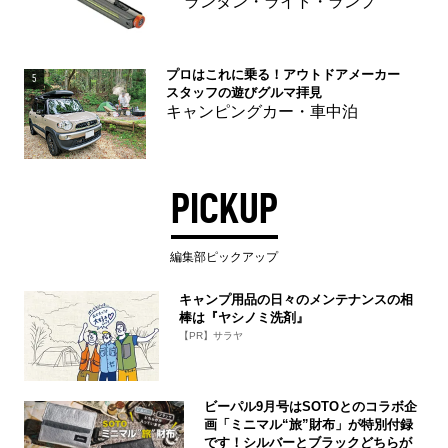
ランタン・ライト・ランプ
プロはこれに乗る！アウトドアメーカー
5
スタッフの遊びグルマ拝見
キャンピングカー・車中泊
PICKUP
編集部ピックアップ
キャンプ用品の日々のメンテナンスの相
棒は『ヤシノミ洗剤』
【PR】サラヤ
ビーパル9月号はSOTOとのコラボ企
画「ミニマル“旅”財布」が特別付録
です！シルバーとブラックどちらが