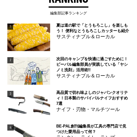
編集部記事ランキング
夏は道の駅で「とうもろこし」を楽しも
1
う！ 便利なとうもろこしカッターも紹介
サスティナブル＆ローカル
次回のキャンプを快適に過ごすために！
2
ビーパル編集部員が実践している「ヤシ
ノミ洗剤」活用術!!
サスティナブル＆ローカル
高品質で切れ味よしのジャパンクオリテ
3
ィ！日本製のサバイバルナイフおすすめ
7選
ナイフ・刃物・マルチツール
BE-PAL創刊編集長が工具の専門店で見
4
つけた愛用品って何？