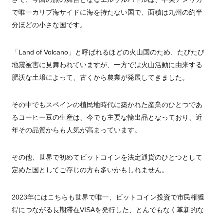
で唯一カリブ海サイドに海を持たない国で、面積は九州の約半
分ほどの小さな国です。
「
Land of Volcano
」と呼ばれるほどの火山国のため、たびたび
地震被害に見舞われていますが、一方では火山活動に由来する
肥沃な土壌によって、古くから農業が発展してきました。
その中でもスペインの植民地時代に築かれた産業のひとつであ
るコーヒー豆の生産は、今でも主要な輸出品となっており、近
年その品質からも人気が高まっています。
その他、世界で初めてビットコインを法定通貨のひとつとして
定めた国としてご存じの方も多いかもしれません。
2023年にはこちらも世界で唯一、ビットコイン投資で市民権獲
得につながる長期滞在
VISA
を発行した、とんでもなく革新的な