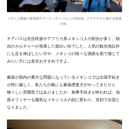
メキシコ最後の寄港地チアパス（チャパス）の市街地。グアテマラと接する国境
の街。
チアパスは先住民族やアフリカ系メキシコ人の割合が多く、独
自のカルチャーが発展した面白い街でした。人気の観光地以外
にも足を伸ばしたい方や、メキシコの様々な側面を肌で感じて
みたい方には是非おすすめですよ。
麻薬が国内の重大な問題になっているメキシコでは出国手続き
が特に厳しく、私たちの船にも麻薬捜査犬がやってきたりと
物々しい雰囲気ではありましたが、無事手続きが終われば、強
面オフィサーも陽気なメキシコ人の顔に変わり、笑顔で出国と
なりました。