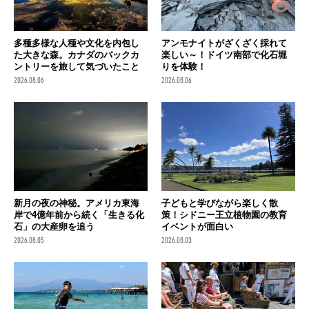
多種多様な人種や文化を内包し
アンモナイトがざくざく採れて
た大きな森。カナダのバックカ
楽しい～！ドイツ南部で化石堀
ントリーを旅して気づいたこと
りを体験！
2026.08.06
2026.08.06
新月の夜の神秘。アメリカ東海
子どもと学びながら楽しく散
岸で4億年前から続く「生きる化
策！シドニー王立植物園の教育
石」の大産卵を追う
イベントが面白い
2026.08.05
2026.08.03