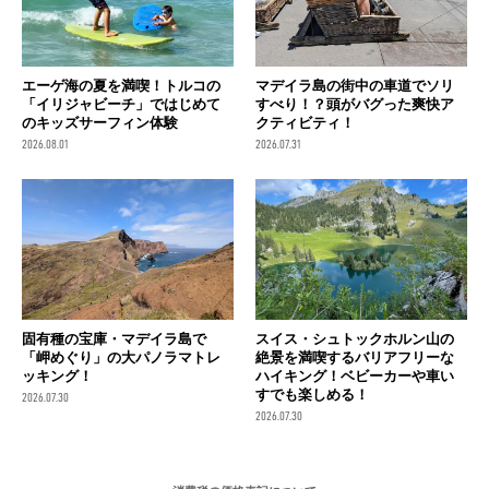
エーゲ海の夏を満喫！トルコの
マデイラ島の街中の車道でソリ
「イリジャビーチ」ではじめて
すべり！？頭がバグった爽快ア
のキッズサーフィン体験
クティビティ！
2026.08.01
2026.07.31
固有種の宝庫・マデイラ島で
スイス・シュトックホルン山の
「岬めぐり」の大パノラマトレ
絶景を満喫するバリアフリーな
ッキング！
ハイキング！ベビーカーや車い
すでも楽しめる！
2026.07.30
2026.07.30