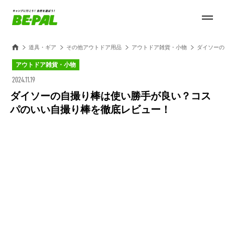
道具・ギア
その他アウトドア用品
アウトドア雑貨・小物
ダイソーの
アウトドア雑貨・小物
2024.11.19
ダイソーの自撮り棒は使い勝手が良い？コス
パのいい自撮り棒を徹底レビュー！
Loaded
:
30.54%
/
Unmute