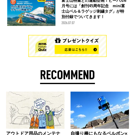
富士山特集との連動企画！ビーパル8
月号には「創刊45周年記念 mini富
士山ベル＆ラゲッジ刺繍タグ」が特
別付録でついてきます！
2026.07.07
RECOMMEND
アウトドア用品のメンテナ
自撮り棒にもなるベルボン×