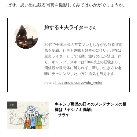
ばせ、思い出に残る写真を撮影してみてはいかがでしょうか。
旅する主夫ライター
さん
20代で全国出張の営業マンをしながら47都道府
県を制覇。仕事も趣味も好奇心に従い、現在は
主夫ライターとして活動。旅行のほか登山、釣
り、キャンプ、スキーは10年以上の経験あり。
価値観や世間体に縛られず、新しい生き方や趣
味にチャレンジしたい方に勇気を与えます。
note：
https://note.com/syufu_writer
キャンプ用品の日々のメンテナンスの相
PR
棒は『ヤシノミ洗剤』
サラヤ