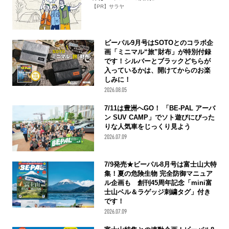
【PR】サラヤ
ビーパル9月号はSOTOとのコラボ企
画「ミニマル“旅”財布」が特別付録
です！シルバーとブラックどちらが
入っているかは、開けてからのお楽
しみに！
2026.08.05
7/11は豊洲へGO！ 「BE-PAL アーバ
ン SUV CAMP」でソト遊びにぴった
りな人気車をじっくり見よう
2026.07.09
7/9発売★ビーパル8月号は富士山大特
集！夏の危険生物 完全防御マニュア
ル企画も 創刊45周年記念「mini富
士山ベル＆ラゲッジ刺繍タグ」付き
です！
2026.07.09