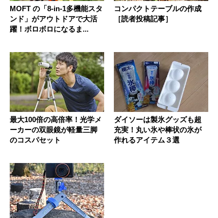
MOFT の「8-in-1多機能スタ
コンパクトテーブルの作成
ンド」がアウトドアで大活
［読者投稿記事］
躍！ボロボロになるま...
最大100倍の高倍率！光学メ
ダイソーは製氷グッズも超
ーカーの双眼鏡が軽量三脚
充実！丸い氷や棒状の氷が
のコスパセット
作れるアイテム３選