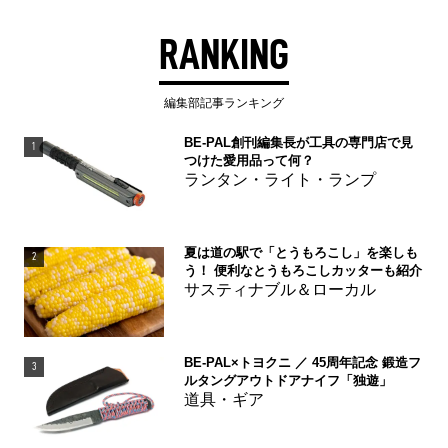
RANKING
編集部記事ランキング
BE-PAL創刊編集長が工具の専門店で見
1
つけた愛用品って何？
ランタン・ライト・ランプ
夏は道の駅で「とうもろこし」を楽しも
2
う！ 便利なとうもろこしカッターも紹介
サスティナブル＆ローカル
BE-PAL×トヨクニ ／ 45周年記念 鍛造フ
3
ルタングアウトドアナイフ「独遊」
道具・ギア