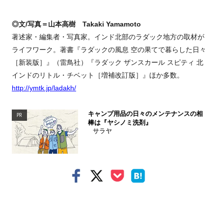
◎文/写真＝山本高樹 Takaki Yamamoto
著述家・編集者・写真家。インド北部のラダック地方の取材が
ライフワーク。著書『ラダックの風息 空の果てで暮らした日々
［新装版］』（雷鳥社）『ラダック ザンスカール スピティ 北
インドのリトル・チベット［増補改訂版］』ほか多数。
http://ymtk.jp/ladakh/
キャンプ用品の日々のメンテナンスの相
PR
棒は『ヤシノミ洗剤』
サラヤ