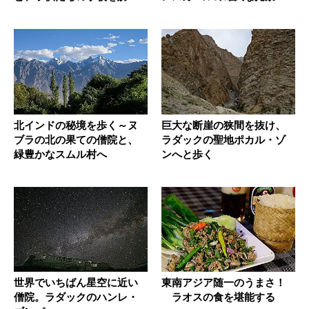
て
北インドの秘境を歩く～ヌ
巨大な断崖の狭間を抜け、
ブラの北の果ての僧院と、
ラダックの聖地ポカル・ゾ
緑豊かなスムル村へ
ンへと歩く
世界でいちばん星空に近い
東南アジア随一のうまさ！
僧院。ラダックのハンレ・
ラオスの食を堪能する