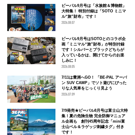
ビーパル9月号は「水族館＆博物館」
大特集！ 特別付録は「SOTO ミニマ
ル“旅”財布」です！
2026.08.07
ビーパル9月号はSOTOとのコラボ企
画「ミニマル“旅”財布」が特別付録
です！シルバーとブラックどちらが
入っているかは、開けてからのお楽
しみに！
2026.08.05
7/11は豊洲へGO！ 「BE-PAL アーバ
ン SUV CAMP」でソト遊びにぴった
りな人気車をじっくり見よう
2026.07.09
7/9発売★ビーパル8月号は富士山大特
集！夏の危険生物 完全防御マニュア
ル企画も 創刊45周年記念「mini富
士山ベル＆ラゲッジ刺繍タグ」付き
です！