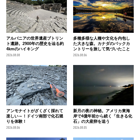
アルバニアの世界遺産ブトリン
多種多様な人種や文化を内包し
ト遺跡。2900年の歴史を辿る約
た大きな森。カナダのバックカ
4kmのハイキング
ントリーを旅して気づいたこと
2026.08.08
2026.08.06
アンモナイトがざくざく採れて
新月の夜の神秘。アメリカ東海
楽しい～！ドイツ南部で化石堀
岸で4億年前から続く「生きる化
りを体験！
石」の大産卵を追う
2026.08.06
2026.08.05