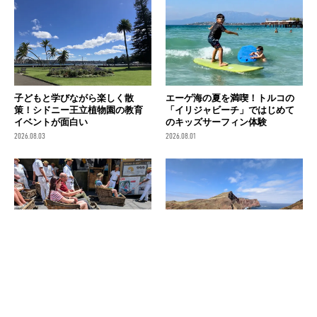
子どもと学びながら楽しく散
エーゲ海の夏を満喫！トルコの
策！シドニー王立植物園の教育
「イリジャビーチ」ではじめて
イベントが面白い
のキッズサーフィン体験
2026.08.03
2026.08.01
マデイラ島の街中の車道でソリ
固有種の宝庫・マデイラ島で
すべり！？頭がバグった爽快ア
「岬めぐり」の大パノラマトレ
クティビティ！
ッキング！
2026.07.31
2026.07.30