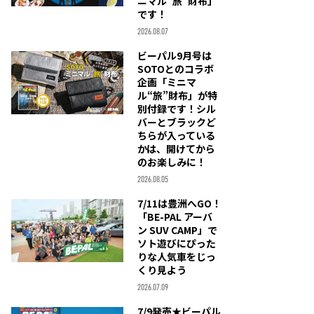
ニマル“旅”財布」
です！
2026.08.07
ビーパル9月号は
SOTOとのコラボ
企画「ミニマ
ル“旅”財布」が特
別付録です！シル
バーとブラックど
ちらが入っている
かは、開けてから
のお楽しみに！
2026.08.05
7/11は豊洲へGO！
「BE-PAL アーバ
ン SUV CAMP」で
ソト遊びにぴった
りな人気車をじっ
くり見よう
2026.07.09
7/9発売★ビーパル