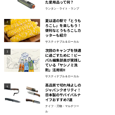
た愛用品って何？
ランタン・ライト・ランプ
夏は道の駅で「とうも
2
ろこし」を楽しもう！
便利なとうもろこしカ
ッターも紹介
サスティナブル＆ローカル
次回のキャンプを快適
3
に過ごすために！ビー
パル編集部員が実践し
ている「ヤシノミ洗
剤」活用術!!
サスティナブル＆ローカル
高品質で切れ味よしの
4
ジャパンクオリティ！
日本製のサバイバルナ
イフおすすめ7選
ナイフ・刃物・マルチツー
ル