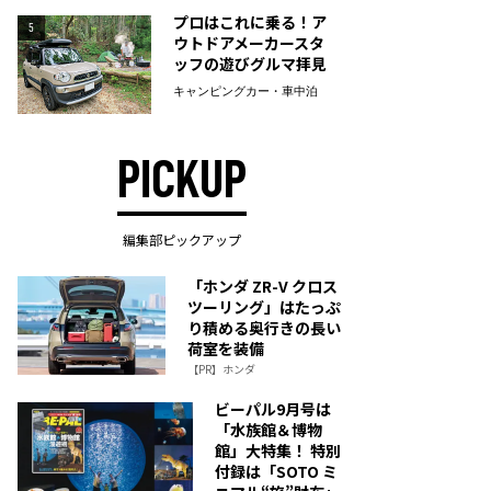
プロはこれに乗る！ア
5
ウトドアメーカースタ
ッフの遊びグルマ拝見
キャンピングカー・車中泊
PICKUP
編集部ピックアップ
「ホンダ ZR-V クロス
ツーリング」はたっぷ
り積める奥行きの長い
荷室を装備
【PR】ホンダ
ビーパル9月号は
「水族館＆博物
館」大特集！ 特別
付録は「SOTO ミ