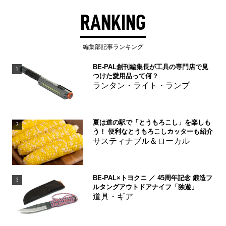
RANKING
編集部記事ランキング
BE-PAL創刊編集長が工具の専門店で見
1
つけた愛用品って何？
ランタン・ライト・ランプ
夏は道の駅で「とうもろこし」を楽しも
2
う！ 便利なとうもろこしカッターも紹介
サスティナブル＆ローカル
BE-PAL×トヨクニ ／ 45周年記念 鍛造フ
3
ルタングアウトドアナイフ「独遊」
道具・ギア