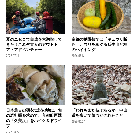
夏のニセコで自然を大満喫して
京都の祇園祭では「キュウリ断
きた！これぞ大人のアウトド
ち」。ウリをめぐる瓜生山と桂
ア・アドベンチャー
のハイキング
2026.07.21
2026.07.14
日本最古の羽衣伝説の地に、旬
「われもまた仏であるか」中山
の岩牡蠣を求めて。京都府西端
道を歩いて気づかされたこと
の「久美浜」をハイク＆ドライ
2026.06.27
ブ
2026.06.27