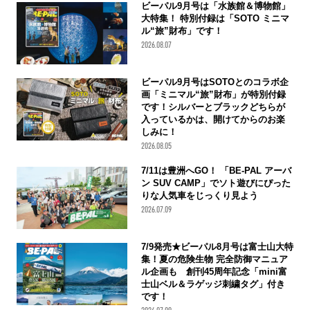
ビーパル9月号は「水族館＆博物館」
大特集！ 特別付録は「SOTO ミニマ
ル“旅”財布」です！
2026.08.07
ビーパル9月号はSOTOとのコラボ企
画「ミニマル“旅”財布」が特別付録
です！シルバーとブラックどちらが
入っているかは、開けてからのお楽
しみに！
2026.08.05
7/11は豊洲へGO！ 「BE-PAL アーバ
ン SUV CAMP」でソト遊びにぴった
りな人気車をじっくり見よう
2026.07.09
7/9発売★ビーパル8月号は富士山大特
集！夏の危険生物 完全防御マニュア
ル企画も 創刊45周年記念「mini富
士山ベル＆ラゲッジ刺繍タグ」付き
です！