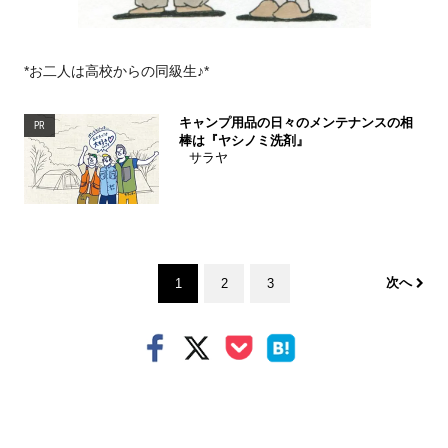
*お二人は高校からの同級生♪*
キャンプ用品の日々のメンテナンスの相
PR
棒は『ヤシノミ洗剤』
サラヤ
次へ
1
2
3