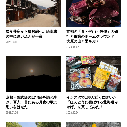
奈良井宿から鳥居峠へ。絵葉書
京都の「食・登山・信仰」の修
の中に迷い込んだ一夜
行と修業のホームグラウンド、
大原の山と里を歩く
2026.08.05
2026.08.02
京都・紫式部の邸宅跡を訪ね歩
インスタで100人近くに聞いた
き、百人一首にある月夜の歌に
「ほんとうに喜ばれる北海道み
思いをはせた
やげ」を買ってみた！
2026.07.30
2026.07.24