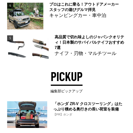
プロはこれに乗る！アウトドアメーカー
4
スタッフの遊びグルマ拝見
キャンピングカー・車中泊
高品質で切れ味よしのジャパンクオリテ
5
ィ！日本製のサバイバルナイフおすすめ
7選
ナイフ・刃物・マルチツール
PICKUP
編集部ピックアップ
「ホンダ ZR-V クロスツーリング」はた
っぷり積める奥行きの長い荷室を装備
【PR】ホンダ