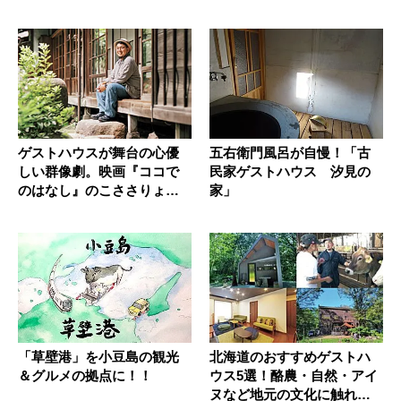
ゲストハウスが舞台の心優
五右衛門風呂が自慢！「古
しい群像劇。映画『ココで
民家ゲストハウス 汐見の
のはなし』のこささりょう
家」
ま監督に...
「草壁港」を小豆島の観光
北海道のおすすめゲストハ
＆グルメの拠点に！！
ウス5選！酪農・自然・アイ
ヌなど地元の文化に触れよ