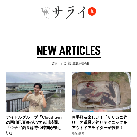
NEW ARTICLES
『 釣り 』新着編集部記事
アイドルグループ「Cloud ten」
お手軽＆楽しい！「ザリガニ釣
の西山巳喜多がハマる川時間。
り」の道具と釣りテクニックを
「ウナギ釣りは待つ時間が楽し
アウトドアライターが伝授！
い」
2026.07.31