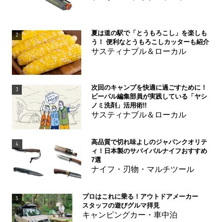
夏は道の駅で「とうもろこし」を楽しも
2
う！ 便利なとうもろこしカッターも紹介
サスティナブル＆ローカル
次回のキャンプを快適に過ごすために！
3
ビーパル編集部員が実践している「ヤシ
ノミ洗剤」活用術!!
サスティナブル＆ローカル
高品質で切れ味よしのジャパンクオリテ
4
ィ！日本製のサバイバルナイフおすすめ
7選
ナイフ・刃物・マルチツール
プロはこれに乗る！アウトドアメーカー
5
スタッフの遊びグルマ拝見
キャンピングカー・車中泊