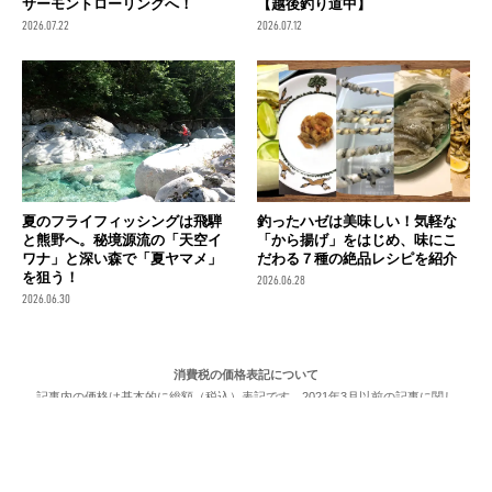
サーモントローリングへ！
【越後釣り道中】
2026.07.22
2026.07.12
夏のフライフィッシングは飛騨
釣ったハゼは美味しい！気軽な
と熊野へ。秘境源流の「天空イ
「から揚げ」をはじめ、味にこ
ワナ」と深い森で「夏ヤマメ」
だわる７種の絶品レシピを紹介
を狙う！
2026.06.28
2026.06.30
消費税の価格表記について
記事内の価格は基本的に総額（税込）表記です。2021年3月以前の記事に関し
ては（税抜）表示の場合もあります。