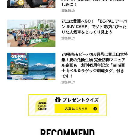
しみに！
2026.08.05
7/11は豊洲へGO！ 「BE-PAL アーバ
ン SUV CAMP」でソト遊びにぴった
りな人気車をじっくり見よう
2026.07.09
7/9発売★ビーパル8月号は富士山大特
集！夏の危険生物 完全防御マニュア
ル企画も 創刊45周年記念「mini富
士山ベル＆ラゲッジ刺繍タグ」付き
です！
2026.07.09
RECOMMEND