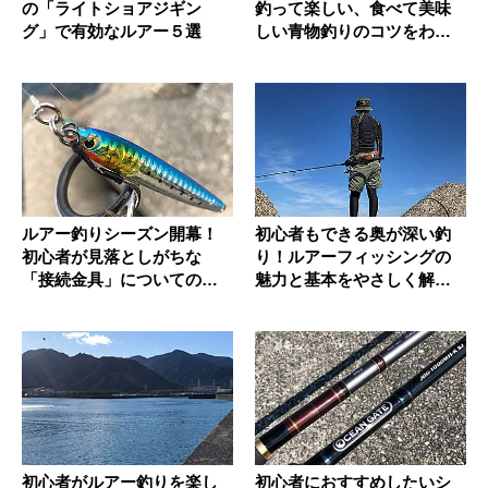
の「ライトショアジギン
釣って楽しい、食べて美味
グ」で有効なルアー５選
しい青物釣りのコツをわか
りやすく...
ルアー釣りシーズン開幕！
初心者もできる奥が深い釣
初心者が見落としがちな
り！ルアーフィッシングの
「接続金具」についての基
魅力と基本をやさしく解
礎知識
説！
初心者がルアー釣りを楽し
初心者におすすめしたいシ