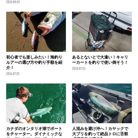
2026.08.03
初心者でも楽しみたい！海釣り
あるとないとで大違い！キャリ
ルアーの選び方や釣り手順を紹
ーカートを釣りで使い倒そう！
介！
2026.07.24
2026.07.25
カナダのオンタリオ湖でボート
人混みを避け沖へ！カヤックで
をチャーター。ダイナミックな
大ブリを釣って絶品トロに舌鼓