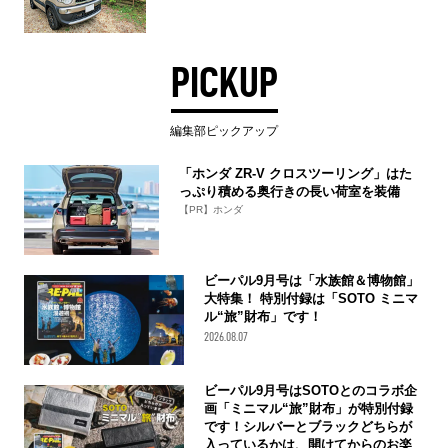
PICKUP
編集部ピックアップ
「ホンダ ZR-V クロスツーリング」はた
っぷり積める奥行きの長い荷室を装備
【PR】ホンダ
ビーパル9月号は「水族館＆博物館」
大特集！ 特別付録は「SOTO ミニマ
ル“旅”財布」です！
2026.08.07
ビーパル9月号はSOTOとのコラボ企
画「ミニマル“旅”財布」が特別付録
です！シルバーとブラックどちらが
入っているかは、開けてからのお楽