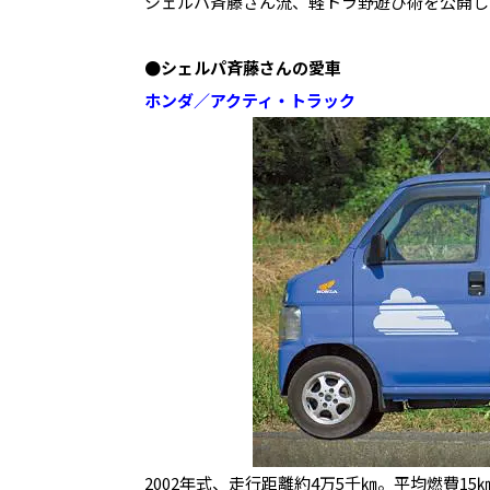
シェルパ斉藤さん流、軽トラ野遊び術を公開し
●シェルパ斉藤さんの愛車
ホンダ／アクティ・トラック
2002年式、走行距離約4万5千㎞。平均燃費1