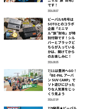
ニマル“旅”財布」
です！
2026.08.07
ビーパル9月号は
SOTOとのコラボ
企画「ミニマ
ル“旅”財布」が特
別付録です！シル
バーとブラックど
ちらが入っている
かは、開けてから
のお楽しみに！
2026.08.05
7/11は豊洲へGO！
「BE-PAL アーバ
ン SUV CAMP」で
ソト遊びにぴった
りな人気車をじっ
くり見よう
2026.07.09
7/9発売★ビーパル