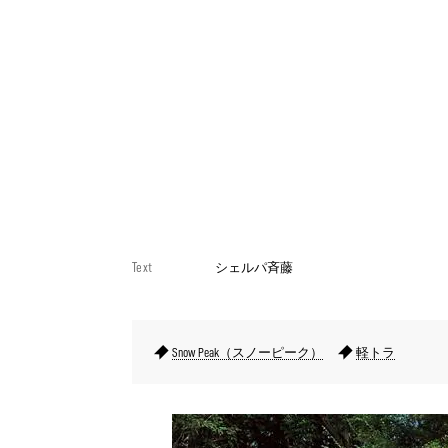
Text
シェルパ斉藤
Snow Peak（スノーピーク）
軽トラ