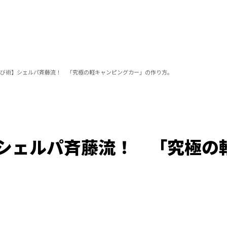
び術】シェルパ斉藤流！ 「究極の軽キャンピングカー」の作り方。
シェルパ斉藤流！ 「究極の
/