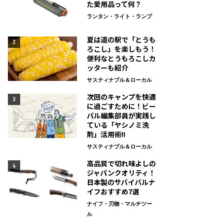
た愛用品って何？
ランタン・ライト・ランプ
夏は道の駅で「とうも
2
ろこし」を楽しもう！
便利なとうもろこしカ
ッターも紹介
サスティナブル＆ローカル
次回のキャンプを快適
3
に過ごすために！ビー
パル編集部員が実践し
ている「ヤシノミ洗
剤」活用術!!
サスティナブル＆ローカル
高品質で切れ味よしの
4
ジャパンクオリティ！
日本製のサバイバルナ
イフおすすめ7選
ナイフ・刃物・マルチツー
ル