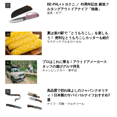
BE-PAL×トヨクニ ／ 45周年記念 鍛造フ
2
ルタングアウトドアナイフ「独遊」
道具・ギア
夏は道の駅で「とうもろこし」を楽しも
3
う！ 便利なとうもろこしカッターも紹介
サスティナブル＆ローカル
プロはこれに乗る！アウトドアメーカース
4
タッフの遊びグルマ拝見
キャンピングカー・車中泊
高品質で切れ味よしのジャパンクオリテ
5
ィ！日本製のサバイバルナイフおすすめ7
選
ナイフ・刃物・マルチツール