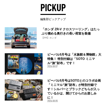
PICKUP
編集部ピックアップ
「ホンダ ZR-V クロスツーリング」はたっ
ぷり積める奥行きの長い荷室を装備
【PR】ホンダ
ビーパル9月号は「水族館＆博物館」大
特集！ 特別付録は「SOTO ミニマ
ル“旅”財布」です！
2026.08.07
ビーパル9月号はSOTOとのコラボ企画
「ミニマル“旅”財布」が特別付録で
す！シルバーとブラックどちらが入っ
ているかは、開けてからのお楽しみ
に！
2026.08.05