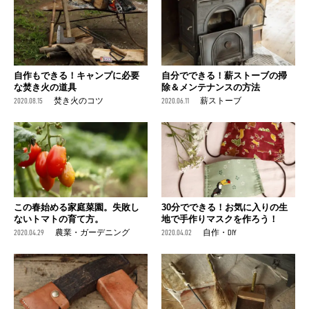
自作もできる！キャンプに必要
自分でできる！薪ストーブの掃
な焚き火の道具
除＆メンテナンスの方法
2020.08.15
焚き火のコツ
2020.06.11
薪ストーブ
この春始める家庭菜園。失敗し
30分でできる！お気に入りの生
ないトマトの育て方。
地で手作りマスクを作ろう！
2020.04.29
農業・ガーデニング
2020.04.02
自作・DIY