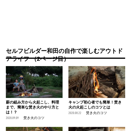
セルフビルダー和田の自作で楽しむアウトド
アライフ （2ページ目）
薪の組み方から火起こし、料理
キャンプ初心者でも簡単！焚き
まで、簡単な焚き火のやり方と
火の火起こしのコツとは
は！？
2020.08.22
焚き火のコツ
2020.09.09
焚き火のコツ