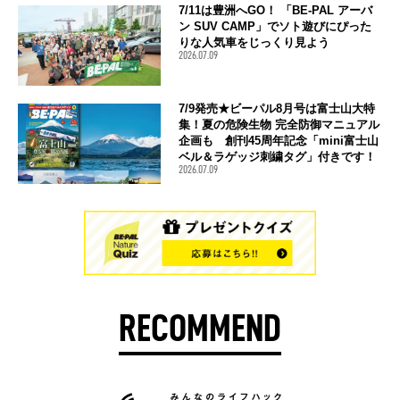
7/11は豊洲へGO！ 「BE-PAL アーバ
ン SUV CAMP」でソト遊びにぴった
りな人気車をじっくり見よう
2026.07.09
7/9発売★ビーパル8月号は富士山大特
集！夏の危険生物 完全防御マニュアル
企画も 創刊45周年記念「mini富士山
ベル＆ラゲッジ刺繍タグ」付きです！
2026.07.09
RECOMMEND