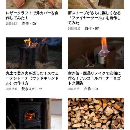
レザークラフトで斧カバーを自
薪ストーブがさらに楽しくなる
作してみた！
「ファイヤーツール」を自作し
てみた
2020.03.11
自作・DIY
2020.02.15
自作・DIY
丸太で焚き火を楽しむ！スウェ
空き缶・廃品リメイクで安価に
ーデントーチ（ウッドキャンド
作る！アルコールバーナー＆ゴ
ル）の作り方
トク風防
2019.12.31
焚き火のコツ
2019.12.29
自作・DIY