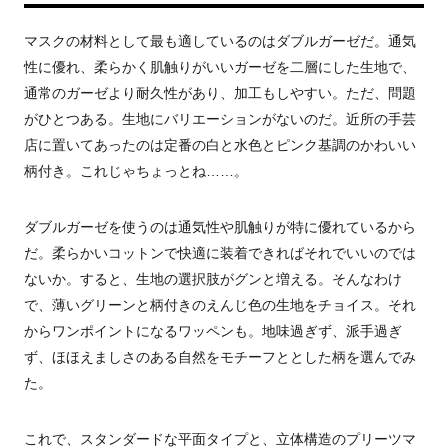
マスクの材料として最も適しているのはダブルガーゼだ。通気
性に優れ、柔らかく肌触りがいいガーゼを二層にした生地で、
通常のガーゼより耐久性があり、加工もしやすい。ただ、問題
がひとつある。生地にバリエーションがないのだ。近所の手芸
店に置いてあったのは定番の白と水色とピンク基調のかわいい
柄付き。これじゃちょっとね……。
ダブルガーゼを使うのは通気性や肌触りが特に優れているから
だ。柔らかいコットンで快適に装着できればそれでいいのでは
ないか。すると、生地の選択肢がグンと増える。そんなわけ
で、薄いグリーンと柄付きのえんじ色の生地をチョイス。それ
からワンポイントになるワッペンも。地味過ぎず、派手過ぎ
ず、ほほえましさのある自然をモチーフととした柄を選んでみ
た。
これで、スタンダードな平面タイプと、立体構造のプリーツマ