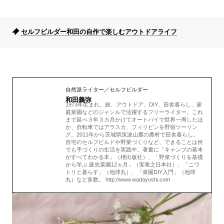
セルフビルダー和田の自作で楽しむアウトドアライフ
自然派ライター／セルフビルダー
和田義弥
1973年生まれ。旅、アウトドア、DIY、田舎暮らし、家
庭菜園などのジャンルで活躍するフリーライター。これ
まで延べ３年３カ月かけてオートバイで世界一周したほ
か、自転車ではアラスカ、フィリピンを野宿ツーリン
グ。2011年から茨城県筑波山麓の農村で田舎暮らし。
自宅のセルフビルドや野菜づくりなど、できることは何
でも手づくりの生活を実践中。著書に「キャンプの基本
がすべてわかる本」（枻出版社）、「野菜づくりを基礎
から学ぶ 庭先菜園12ヵ月」（実業之日本社）、「ニワ
トリと暮らす」（地球丸）、「菜園DIY入門」（地球
丸）など多数。 http://www.wadayoshi.com