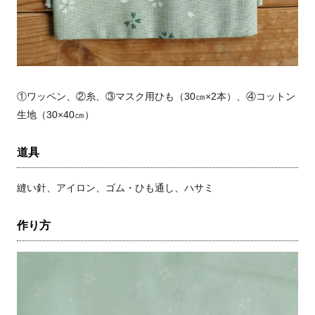
①ワッペン、②糸、③マスク用ひも（
30
㎝×
2
本）、④コットン
生地（
30
×
40
㎝）
道具
縫い針、アイロン、ゴム・ひも通し、ハサミ
作り方