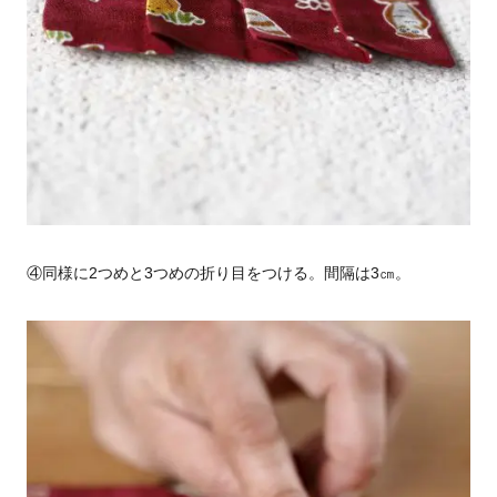
④同様に
2
つめと
3
つめの折り目をつける。間隔は
3
㎝。