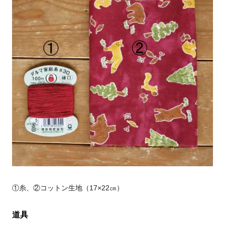
①糸、②コットン生地（
17
×
22
㎝）
道具