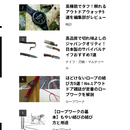
高機能でタフ！頼れる
2
アウトドアウォッチ5
選を編集部がレビュー
時計
高品質で切れ味よしの
3
ジャパンクオリティ！
日本製のサバイバルナ
イフおすすめ7選
ナイフ・刃物・マルチツー
ル
ほどけないロープの結
4
び方5選！No.1アウト
ドア雑誌が定番のロー
プワークを解説
ロープワーク
【ロープワークの基
5
本】もやい結びの結び
方と用途
ロープワーク