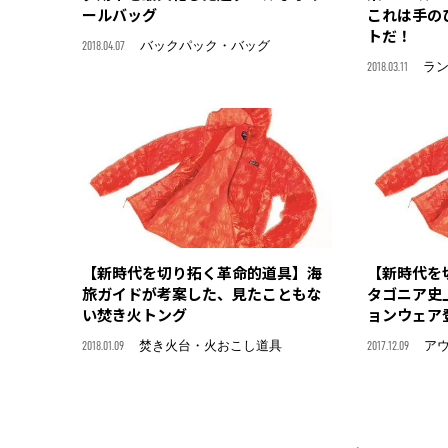
ールバッグ
これは手の
トだ！
2018.04.07
バックパック・バッグ
2018.03.11
ラ
【新時代を切り拓く革命的道具】海
【新時代を
旅ガイドが考案した、見たこともな
タゴニア史
い焚き火トング
ョンウェア
2018.01.09
焚き火台・火おこし道具
2017.12.09
ア