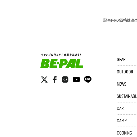
記事内の価格は基
GEAR
OUTDOOR
NEWS
SUSTAINABL
CAR
CAMP
COOKING