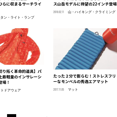
ひらに収まるサーチライ
ス山岳モデルに待望の22インチ登場
2018.02.11
山・ハイキング・クライミング
ンタン・ライト・ランプ
切り拓く革命的道具】パ
たった２分で膨らむ！ストレスフリ
上最軽量のインサレーシ
ーなモンベルの秀逸エアマット
登場！
2017.11.05
マット
ウトドアウェア