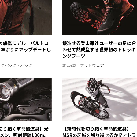
の旗艦モデル！バルトロ
鍛造する登山靴?! ユーザーの足に合
2年ぶりにアップデートし
わせて熱成型する世界初のトレッキ
ングブーツ
ックパック・バッグ
2018.04.23
フットウェア
切り拓く革命的道具】光
【新時代を切り拓く革命的道具】
ーメン、照射距離180m。
MSRの牙城を切り崩せるか!?アトラ