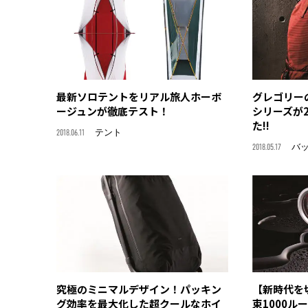
最新ソロテントをリアル旅人ホーボ
グレゴリー
ージュンが徹底テスト！
シリーズが
た!!
2018.06.11
テント
2018.05.17
バ
究極のミニマルデザイン！パッキン
【新時代を
グ効率を最大化した超クールなホイ
束1000ル