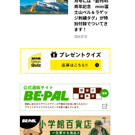
月号には「創刊45
周年記念 mini富
士山ベル＆ラゲッ
ジ刺繍タグ」が特
別付録でついてき
ます！
2026.07.07