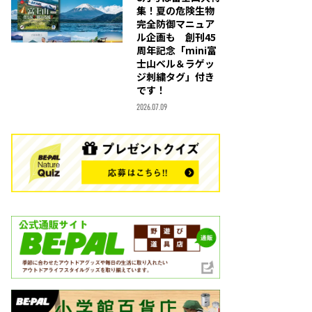
集！夏の危険生物
完全防御マニュア
ル企画も 創刊45
周年記念「mini富
士山ベル＆ラゲッ
ジ刺繍タグ」付き
です！
2026.07.09