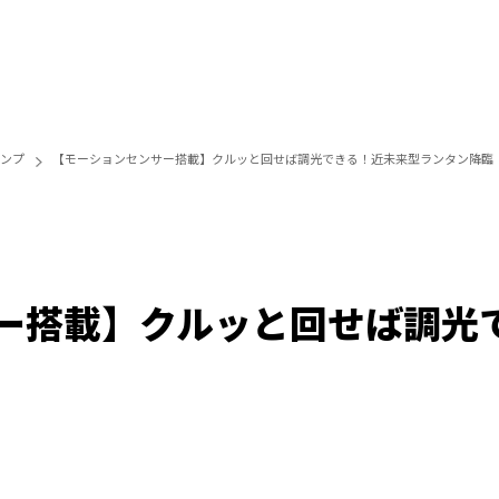
ンプ
【モーションセンサー搭載】クルッと回せば調光できる！近未来型ランタン降臨
ー搭載】クルッと回せば調光
Loaded
:
100.00%
/