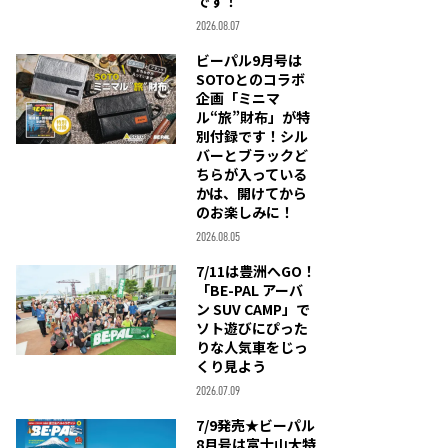
です！
2026.08.07
ビーパル9月号は
SOTOとのコラボ
企画「ミニマ
ル“旅”財布」が特
別付録です！シル
バーとブラックど
ちらが入っている
かは、開けてから
のお楽しみに！
2026.08.05
7/11は豊洲へGO！
「BE-PAL アーバ
ン SUV CAMP」で
ソト遊びにぴった
りな人気車をじっ
くり見よう
2026.07.09
7/9発売★ビーパル
8月号は富士山大特