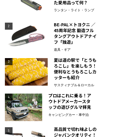
た愛用品って何？
ランタン・ライト・ランプ
BE-PAL×トヨクニ ／
2
45周年記念 鍛造フル
タングアウトドアナイ
フ「独遊」
道具・ギア
夏は道の駅で「とうも
3
ろこし」を楽しもう！
便利なとうもろこしカ
ッターも紹介
サスティナブル＆ローカル
プロはこれに乗る！ア
4
ウトドアメーカースタ
ッフの遊びグルマ拝見
キャンピングカー・車中泊
高品質で切れ味よしの
5
ジャパンクオリティ！