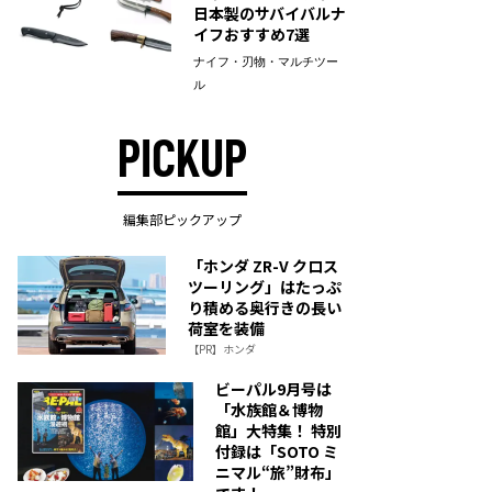
日本製のサバイバルナ
イフおすすめ7選
ナイフ・刃物・マルチツー
ル
PICKUP
編集部ピックアップ
「ホンダ ZR-V クロス
ツーリング」はたっぷ
り積める奥行きの長い
荷室を装備
【PR】ホンダ
ビーパル9月号は
「水族館＆博物
館」大特集！ 特別
付録は「SOTO ミ
ニマル“旅”財布」