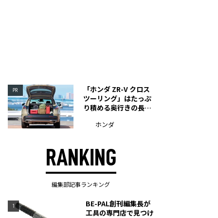
「ホンダ ZR-V クロス
PR
ツーリング」はたっぷ
り積める奥行きの長い
荷室を装備
ホンダ
RANKING
編集部記事ランキング
BE-PAL創刊編集長が
1
工具の専門店で見つけ