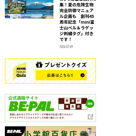
集！夏の危険生物
完全防御マニュア
ル企画も 創刊45
周年記念「mini富
士山ベル＆ラゲッ
ジ刺繍タグ」付き
です！
2026.07.09