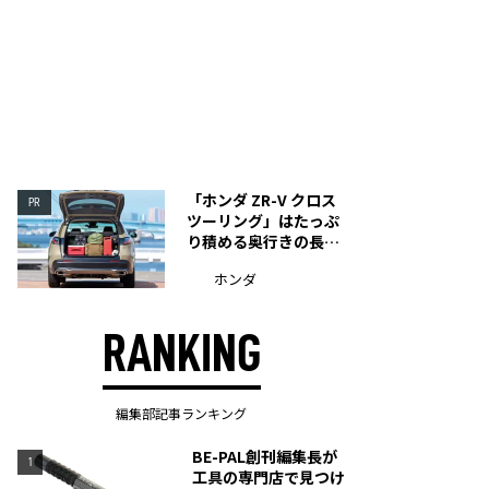
「ホンダ ZR-V クロス
PR
ツーリング」はたっぷ
り積める奥行きの長い
荷室を装備
ホンダ
RANKING
編集部記事ランキング
BE-PAL創刊編集長が
1
工具の専門店で見つけ