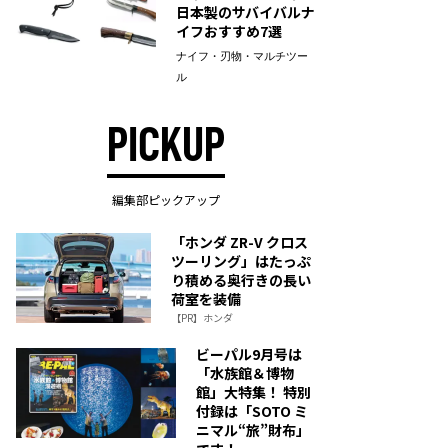
日本製のサバイバルナ
イフおすすめ7選
ナイフ・刃物・マルチツー
ル
PICKUP
編集部ピックアップ
「ホンダ ZR-V クロス
ツーリング」はたっぷ
り積める奥行きの長い
荷室を装備
【PR】ホンダ
ビーパル9月号は
「水族館＆博物
館」大特集！ 特別
付録は「SOTO ミ
ニマル“旅”財布」