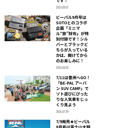
です！
2026.08.07
ビーパル9月号は
SOTOとのコラボ
企画「ミニマ
ル“旅”財布」が特
別付録です！シル
バーとブラックど
ちらが入っている
かは、開けてから
のお楽しみに！
2026.08.05
7/11は豊洲へGO！
「BE-PAL アーバ
ン SUV CAMP」で
ソト遊びにぴった
りな人気車をじっ
くり見よう
2026.07.09
7/9発売★ビーパル
8月号は富士山大特