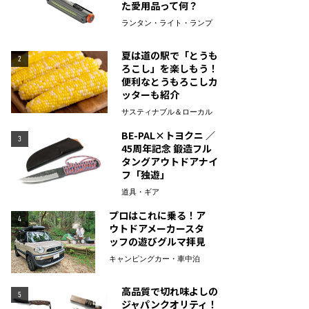
た愛用品って何？
ランタン・ライト・ランプ
夏は道の駅で「とうも
2
ろこし」を楽しもう！
便利なとうもろこしカ
ッターも紹介
サスティナブル＆ローカル
BE-PAL×トヨクニ ／
3
45周年記念 鍛造フル
タングアウトドアナイ
フ「独遊」
道具・ギア
プロはこれに乗る！ア
4
ウトドアメーカースタ
ッフの遊びグルマ拝見
キャンピングカー・車中泊
高品質で切れ味よしの
5
ジャパンクオリティ！