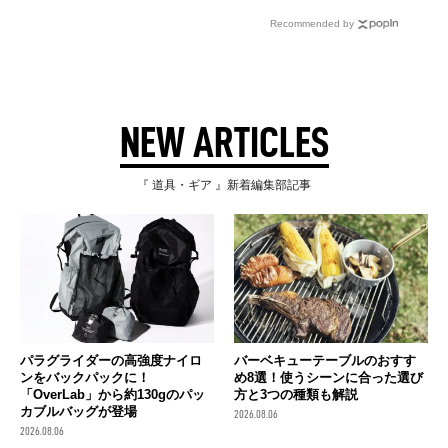
Recommended by
NEW ARTICLES
『 道具・ギア 』新着編集部記事
パラグライダーの高強度ナイロ
バーベキューテーブルのおすす
ンをバックパックに！
め8選！使うシーンに合った選び
「OverLab」から約130gのパッ
方と3つの種類も解説
カブルバッグが登場
2026.08.06
2026.08.06