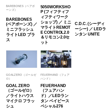
BAREBONES（ベアボ
5050WORKSHO
ーンズ）
P (フィフティフ
ィフティワーク
BAREBONES
ショップ) ／ ミニ
C.D.C. (シーディ
(ベアボーンズ) ／
マライトREMOT
ーシー) ／ LEDラ
ミニフラッシュ
E CONTROL2.0
ンタン UNITE
ライトLED ブラ
＆リモコン2.0セ
ス
ット
GOALZERO（ゴールゼ
FEUERHAND（フュア
ロ）
ハンド）
GOAL ZERO
FEUERHAND
（ゴールゼロ）
（フュアハン
／ライトハウス
ド）／LEDラン
マイクロ フラッ
タン ベイビース
シュ
ペシャル276