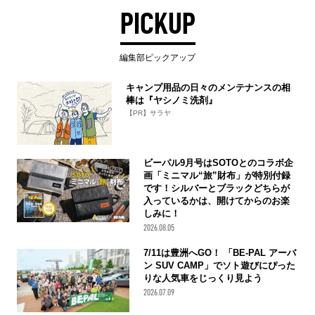
PICKUP
編集部ピックアップ
キャンプ用品の日々のメンテナンスの相
棒は『ヤシノミ洗剤』
【PR】サラヤ
ビーパル9月号はSOTOとのコラボ企
画「ミニマル“旅”財布」が特別付録
です！シルバーとブラックどちらが
入っているかは、開けてからのお楽
しみに！
2026.08.05
7/11は豊洲へGO！ 「BE-PAL アーバ
ン SUV CAMP」でソト遊びにぴった
りな人気車をじっくり見よう
2026.07.09