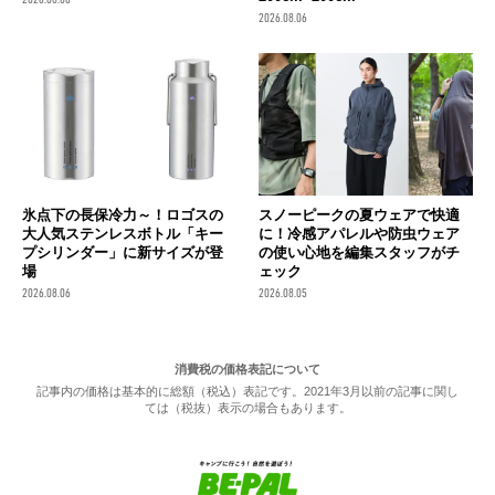
2026.08.06
氷点下の長保冷力～！ロゴスの
スノーピークの夏ウェアで快適
大人気ステンレスボトル「キー
に！冷感アパレルや防虫ウェア
プシリンダー」に新サイズが登
の使い心地を編集スタッフがチ
場
ェック
2026.08.06
2026.08.05
消費税の価格表記について
記事内の価格は基本的に総額（税込）表記です。2021年3月以前の記事に関し
ては（税抜）表示の場合もあります。