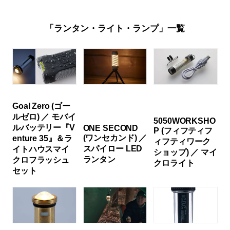
「ランタン・ライト・ランプ」一覧
Goal Zero (ゴー
ルゼロ) ／ モバイ
5050WORKSHO
ルバッテリー『V
ONE SECOND
P (フィフティフ
(ワンセカンド) ／
enture 35』＆ラ
ィフティワーク
スパイロー LED
イトハウスマイ
ショップ) ／ マイ
ランタン
クロフラッシュ
クロライト
セット