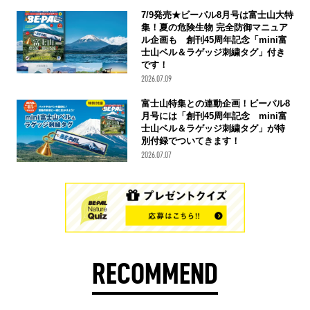
7/9発売★ビーパル8月号は富士山大特
集！夏の危険生物 完全防御マニュア
ル企画も 創刊45周年記念「mini富
士山ベル＆ラゲッジ刺繍タグ」付き
です！
2026.07.09
富士山特集との連動企画！ビーパル8
月号には「創刊45周年記念 mini富
士山ベル＆ラゲッジ刺繍タグ」が特
別付録でついてきます！
2026.07.07
RECOMMEND