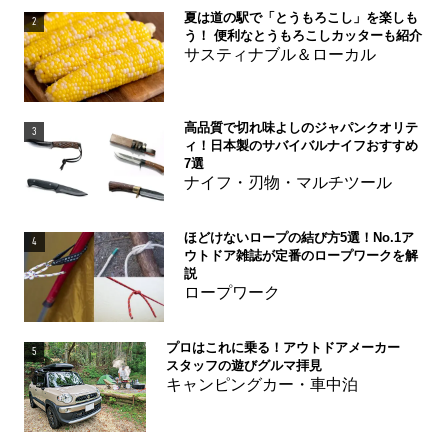
夏は道の駅で「とうもろこし」を楽しも
2
う！ 便利なとうもろこしカッターも紹介
サスティナブル＆ローカル
高品質で切れ味よしのジャパンクオリテ
3
ィ！日本製のサバイバルナイフおすすめ
7選
ナイフ・刃物・マルチツール
ほどけないロープの結び方5選！No.1ア
4
ウトドア雑誌が定番のロープワークを解
説
ロープワーク
プロはこれに乗る！アウトドアメーカー
5
スタッフの遊びグルマ拝見
キャンピングカー・車中泊