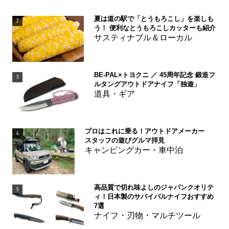
夏は道の駅で「とうもろこし」を楽しも
2
う！ 便利なとうもろこしカッターも紹介
サスティナブル＆ローカル
BE-PAL×トヨクニ ／ 45周年記念 鍛造フ
3
ルタングアウトドアナイフ「独遊」
道具・ギア
プロはこれに乗る！アウトドアメーカー
4
スタッフの遊びグルマ拝見
キャンピングカー・車中泊
高品質で切れ味よしのジャパンクオリテ
5
ィ！日本製のサバイバルナイフおすすめ
7選
ナイフ・刃物・マルチツール