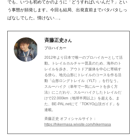
でも、いつも初めてかのように「どうすればいいんだ？」とい
う事態が頻発します。今回も結局、出発直前までバタバタしっ
ぱなしでした。情けない…。
斉藤正史
さん
プロハイカー
2012年より日本で唯一のプロハイカーとして活
動。トレイルカルチャー普及のため、海外のト
レイルを歩き、アウトドア媒体を中心に寄稿す
る傍ら、地元山形にトレイルのコースを作る活
動「山形ロングトレイル（YLT）」を行なう。
スルーハイク（単年で一気にルートを歩く方
法）にこだわり、スルーハイクしたトレイルだ
けで22.000km（地球半周以上）を超える。ま
た、BE-PAL.netにて「TOKYO山頂ガイド」を
連載。
斉藤正史 オフィシャルサイト：
https://hikermasa.wixsite.com/hikermasa