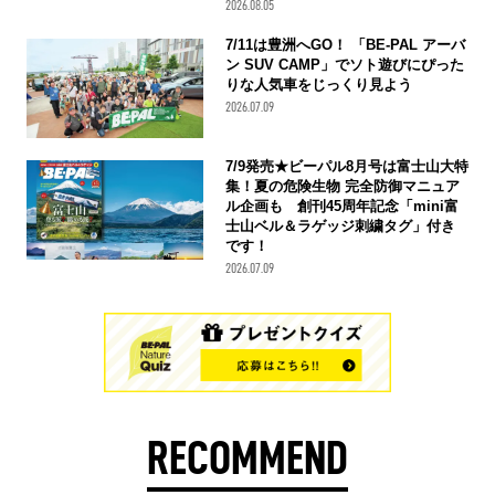
2026.08.05
7/11は豊洲へGO！ 「BE-PAL アーバ
ン SUV CAMP」でソト遊びにぴった
りな人気車をじっくり見よう
2026.07.09
7/9発売★ビーパル8月号は富士山大特
集！夏の危険生物 完全防御マニュア
ル企画も 創刊45周年記念「mini富
士山ベル＆ラゲッジ刺繍タグ」付き
です！
2026.07.09
RECOMMEND