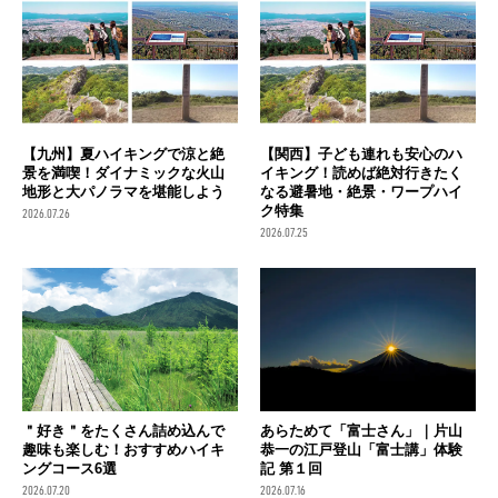
【九州】夏ハイキングで涼と絶
【関西】子ども連れも安心のハ
景を満喫！ダイナミックな火山
イキング！読めば絶対行きたく
地形と大パノラマを堪能しよう
なる避暑地・絶景・ワープハイ
ク特集
2026.07.26
2026.07.25
＂好き＂をたくさん詰め込んで
あらためて「富士さん」｜片山
趣味も楽しむ！おすすめハイキ
恭一の江戸登山「富士講」体験
ングコース6選
記 第１回
2026.07.20
2026.07.16