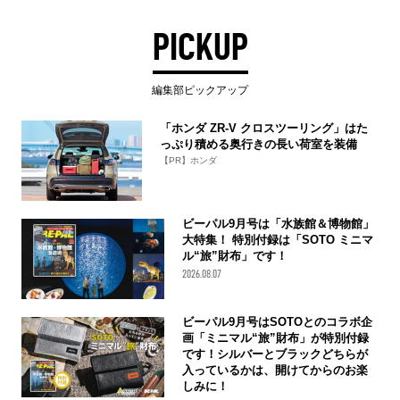
PICKUP
編集部ピックアップ
「ホンダ ZR-V クロスツーリング」はた
っぷり積める奥行きの長い荷室を装備
【PR】ホンダ
ビーパル9月号は「水族館＆博物館」
大特集！ 特別付録は「SOTO ミニマ
ル“旅”財布」です！
2026.08.07
ビーパル9月号はSOTOとのコラボ企
画「ミニマル“旅”財布」が特別付録
です！シルバーとブラックどちらが
入っているかは、開けてからのお楽
しみに！