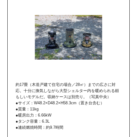
約17畳（木造戸建て住宅の場合／28㎡）までの広さに対
応。十分に換気しながら大型シェルター内を暖められる頼
もしいモデルだ。収納ケースは別売り。（写真中央）
●サイズ：W48.2×D48.2×H58.3cm（置き台含む）
●質量：11kg
●暖房出力：6.66kW
●タンク容量：6.3L
●連続燃焼時間：約9.7時間