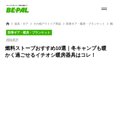
道具・ギア
その他アウトドア用品
防寒ギア・暖房・ブランケット
燃
防寒ギア・暖房・ブランケット
2026.01.21
燃料ストーブおすすめ10選｜冬キャンプも暖
かく過ごせるイチオシ暖房器具はコレ！
Loaded
:
30.54%
/
Unmute