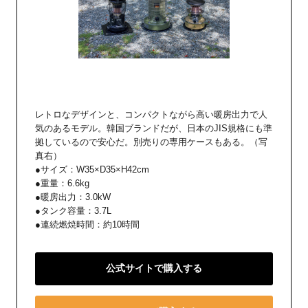
レトロなデザインと、コンパクトながら高い暖房出力で人
気のあるモデル。韓国ブランドだが、日本のJIS規格にも準
拠しているので安心だ。別売りの専用ケースもある。（写
真右）
●サイズ：W35×D35×H42cm
●重量：6.6kg
●暖房出力：3.0kW
●タンク容量：3.7L
●連続燃焼時間：約10時間
公式サイトで購入する