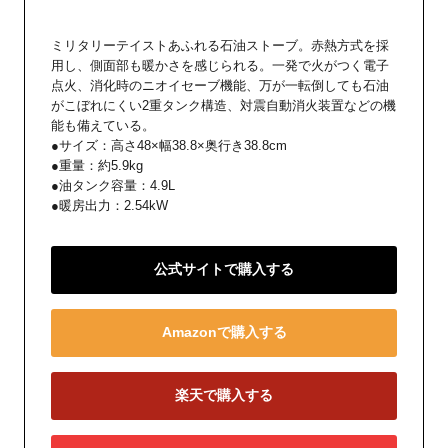
ミリタリーテイストあふれる石油ストーブ。赤熱方式を採
用し、側面部も暖かさを感じられる。一発で火がつく電子
点火、消化時のニオイセーブ機能、万が一転倒しても石油
がこぼれにくい2重タンク構造、対震自動消火装置などの機
能も備えている。
●サイズ：高さ48×幅38.8×奥行き38.8cm
●重量：約5.9kg
●油タンク容量：4.9L
●暖房出力：2.54kW
公式サイトで購入する
Amazonで購入する
楽天で購入する