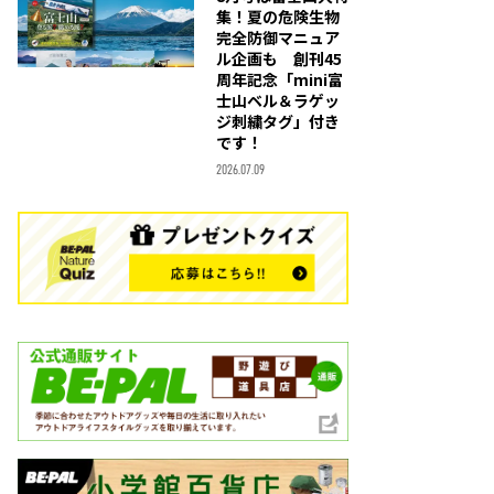
集！夏の危険生物
完全防御マニュア
ル企画も 創刊45
周年記念「mini富
士山ベル＆ラゲッ
ジ刺繍タグ」付き
です！
2026.07.09