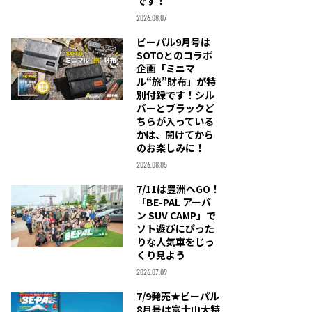
です！
2026.08.07
ビーパル9月号は
SOTOとのコラボ
企画「ミニマ
ル“旅”財布」が特
別付録です！シル
バーとブラックど
ちらが入っている
かは、開けてから
のお楽しみに！
2026.08.05
7/11は豊洲へGO！
「BE-PAL アーバ
ン SUV CAMP」で
ソト遊びにぴった
りな人気車をじっ
くり見よう
2026.07.09
7/9発売★ビーパル
8月号は富士山大特