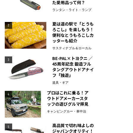
た愛用品って何？
ランタン・ライト・ランプ
夏は道の駅で「とうも
2
ろこし」を楽しもう！
便利なとうもろこしカ
ッターも紹介
サスティナブル＆ローカル
BE-PAL×トヨクニ ／
3
45周年記念 鍛造フル
タングアウトドアナイ
フ「独遊」
道具・ギア
プロはこれに乗る！ア
4
ウトドアメーカースタ
ッフの遊びグルマ拝見
キャンピングカー・車中泊
高品質で切れ味よしの
5
ジャパンクオリティ！