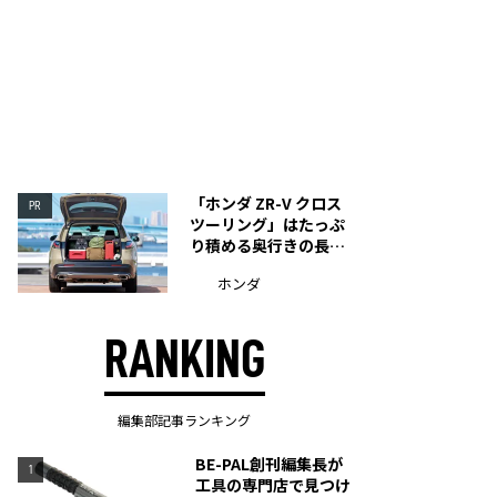
「ホンダ ZR-V クロス
PR
ツーリング」はたっぷ
り積める奥行きの長い
荷室を装備
ホンダ
RANKING
編集部記事ランキング
BE-PAL創刊編集長が
1
工具の専門店で見つけ