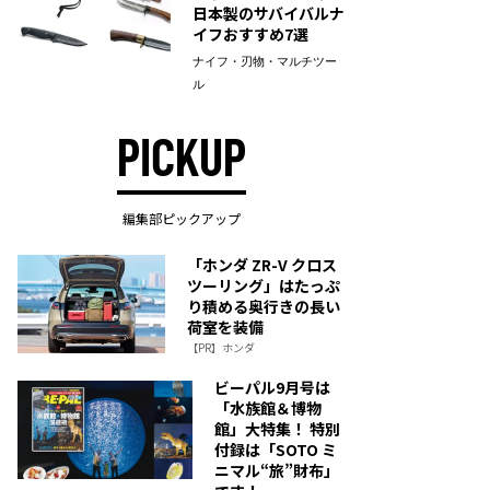
日本製のサバイバルナ
イフおすすめ7選
ナイフ・刃物・マルチツー
ル
PICKUP
編集部ピックアップ
「ホンダ ZR-V クロス
ツーリング」はたっぷ
り積める奥行きの長い
荷室を装備
【PR】ホンダ
ビーパル9月号は
「水族館＆博物
館」大特集！ 特別
付録は「SOTO ミ
ニマル“旅”財布」