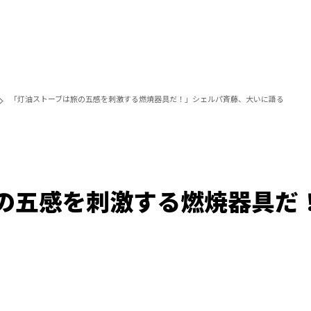
「灯油ストーブは旅の五感を刺激する燃焼器具だ！」シェルパ斉藤、大いに語る
の五感を刺激する燃焼器具だ
Loaded
:
100.00%
/