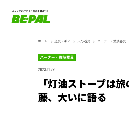
ホーム
道具・ギア
火の道具
バーナー・燃焼器具
バーナー・燃焼器具
2023.11.29
「灯油ストーブは旅
藤、大いに語る
Unmute