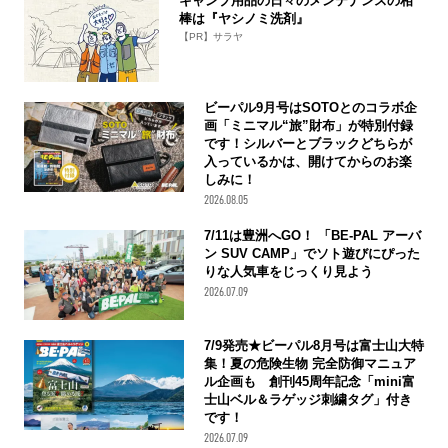
キャンプ用品の日々のメンテナンスの相
棒は『ヤシノミ洗剤』
【PR】サラヤ
ビーパル9月号はSOTOとのコラボ企
画「ミニマル“旅”財布」が特別付録
です！シルバーとブラックどちらが
入っているかは、開けてからのお楽
しみに！
2026.08.05
7/11は豊洲へGO！ 「BE-PAL アーバ
ン SUV CAMP」でソト遊びにぴった
りな人気車をじっくり見よう
2026.07.09
7/9発売★ビーパル8月号は富士山大特
集！夏の危険生物 完全防御マニュア
ル企画も 創刊45周年記念「mini富
士山ベル＆ラゲッジ刺繍タグ」付き
です！
2026.07.09