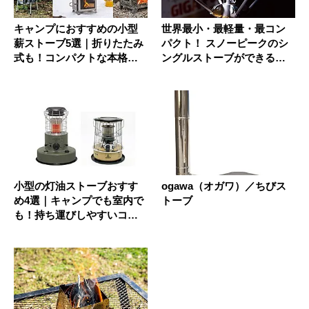
キャンプにおすすめの小型
世界最小・最軽量・最コン
薪ストーブ5選｜折りたたみ
パクト！ スノーピークのシ
式も！コンパクトな本格派
ングルストーブができるま
モデル...
で
小型の灯油ストーブおすす
ogawa（オガワ）／ちびス
め4選｜キャンプでも室内で
トーブ
も！持ち運びしやすいコン
パクト...