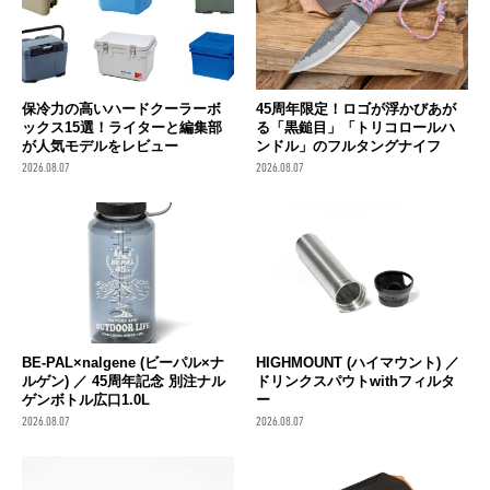
保冷力の高いハードクーラーボ
45周年限定！ロゴが浮かびあが
ックス15選！ライターと編集部
る「黒鎚目」「トリコロールハ
が人気モデルをレビュー
ンドル」のフルタングナイフ
2026.08.07
2026.08.07
BE-PAL×nalgene (ビーパル×ナ
HIGHMOUNT (ハイマウント) ／
ルゲン) ／ 45周年記念 別注ナル
ドリンクスパウトwithフィルタ
ゲンボトル広口1.0L
ー
2026.08.07
2026.08.07