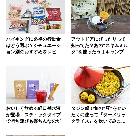
ハイキングに必携の行動食
アウトドアにぴったりって
はどう選ぶ？シチュエーシ
知ってた？あの“スキムミル
ョン別のおすすめをレビュ
ク”を使ったうまキャンプ飯
ー
3選
おいしく飲める経口補水液
タジン鍋で旬の”豆”をぜい
が登場！スティックタイプ
たくに使って『ターメリッ
で持ち運びも楽ちんなのだ
クライス』を炊いてみまし
た！