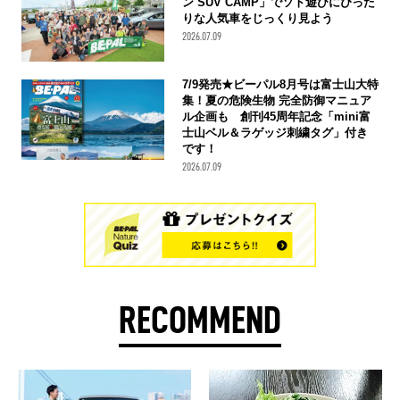
ン SUV CAMP」でソト遊びにぴった
りな人気車をじっくり見よう
2026.07.09
7/9発売★ビーパル8月号は富士山大特
集！夏の危険生物 完全防御マニュア
ル企画も 創刊45周年記念「mini富
士山ベル＆ラゲッジ刺繍タグ」付き
です！
2026.07.09
RECOMMEND