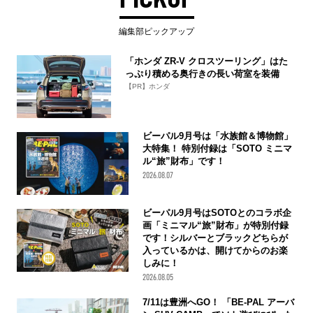
編集部ピックアップ
「ホンダ ZR-V クロスツーリング」はた
っぷり積める奥行きの長い荷室を装備
【PR】ホンダ
ビーパル9月号は「水族館＆博物館」
大特集！ 特別付録は「SOTO ミニマ
ル“旅”財布」です！
2026.08.07
ビーパル9月号はSOTOとのコラボ企
画「ミニマル“旅”財布」が特別付録
です！シルバーとブラックどちらが
入っているかは、開けてからのお楽
しみに！
2026.08.05
7/11は豊洲へGO！ 「BE-PAL アーバ