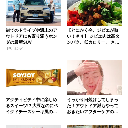
街でのドライブや週末のア
【とにかく今、ジビエが熱
ウトドアにも寄り添うホン
い！＃４】 ジビエ肉は高タ
ダの最新SUV
ンパク、低カロリー。 さら
に鉄...
【PR】ホンダ
アクティビティ中に楽しめ
うっかり日焼けしてしまっ
るスイーツ!? 大豆なのにベ
た！アウトドア派もやって
イクドチーズケーキ風の「S
おきたいアフターケアのす
O...
すめ