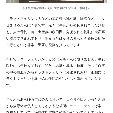
森永乳業食品機能研究所 機能素材研究室 織田浩嗣さん
「ラクトフェリンは人などの哺乳類の乳や涙、唾液などに元々
含まれるたんぱく質です。元々は牛乳から発見されましたけど
も、人の母乳、特に出産後の数日間に分泌される初乳に大変高
い濃度で含まれており、生まれたばかりの赤ちゃんを感染症か
ら守るという非常に重要な役割を担っています。
そしてラクトフェリンが守るのは赤ちゃんに限りません。母乳
以外にも年齢を問わず、私たちの涙や鼻水、唾液、そして血液
の中の白血球からもラクトフェリンは分泌されおり、細胞には
ラクトフェリンを取り込む仕組みがもともと備わっておりま
す。
すなわちあらゆる年代の人において、目や鼻や口といった外部
から病原体が侵入してくるような場所にラクトフェリンは常に
存在をしていて、病原体や空気の乾燥から守ってくれているん