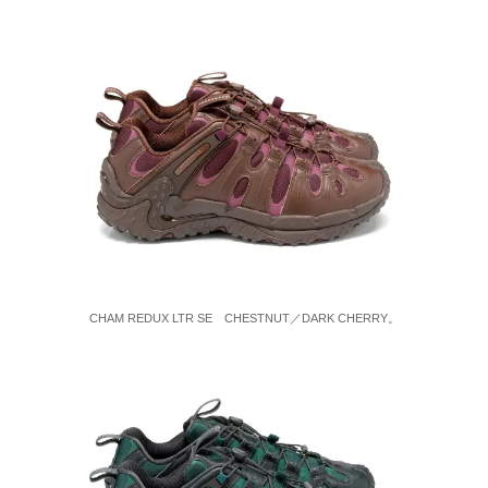
CHAM REDUX LTR SE CHESTNUT／DARK CHERRY。