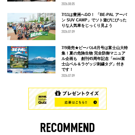
2026.08.05
7/11は豊洲へGO！ 「BE-PAL アーバ
ン SUV CAMP」でソト遊びにぴった
りな人気車をじっくり見よう
2026.07.09
7/9発売★ビーパル8月号は富士山大特
集！夏の危険生物 完全防御マニュア
ル企画も 創刊45周年記念「mini富
士山ベル＆ラゲッジ刺繍タグ」付き
です！
2026.07.09
RECOMMEND