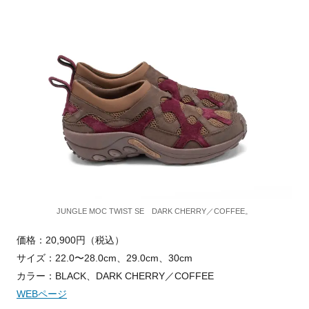
JUNGLE MOC TWIST SE DARK CHERRY／COFFEE。
価格：20,900円（税込）
サイズ：22.0〜28.0cm、29.0cm、30cm
カラー：BLACK、DARK CHERRY／COFFEE
WEBページ