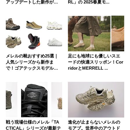
アップデートした新作が気
RL」の 2025春夏モ...
になる…...
メレルの靴おすすめ25選｜
足にも地球にも優しいスエ
人気シリーズから新作ま
ードの快適スリッポン！Cor
で！ゴアテックスモデルも
ridorとMERRELL ...
紹介
戦う現場仕様のメレル「TA
進化が止まらないメレルの
CTICAL」シリーズが最新テ
モアブ。世界中のアウトド