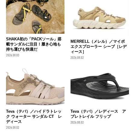
SHAKA初の「PACKソール」搭
MERRELL（メレル）／マイポ
載サンダルに注目！履き心地も
エクスプローラー シーブ［レデ
持ち運びも快適だ
ィース］
2026.08.03
2026.08.02
Teva（テバ）／ハイドラトレッ
Teva（テバ）／レディース ア
ク ウォーター サンダル CT レ
プレトレイル フリップ
ディース
2026.08.02
2026.08.02