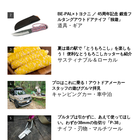
BE-PAL×トヨクニ ／ 45周年記念 鍛造フ
2
ルタングアウトドアナイフ「独遊」
道具・ギア
夏は道の駅で「とうもろこし」を楽しも
3
う！ 便利なとうもろこしカッターも紹介
サスティナブル＆ローカル
プロはこれに乗る！アウトドアメーカー
4
スタッフの遊びグルマ拝見
キャンピングカー・車中泊
プルタブは引かずに、あえて使ってほし
5
い。わずか38mmの缶切り「P-38」
ナイフ・刃物・マルチツール