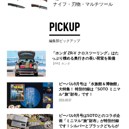
ナイフ・刃物・マルチツール
PICKUP
編集部ピックアップ
「ホンダ ZR-V クロスツーリング」はた
っぷり積める奥行きの長い荷室を装備
【PR】ホンダ
ビーパル9月号は「水族館＆博物館」
大特集！ 特別付録は「SOTO ミニマ
ル“旅”財布」です！
2026.08.07
ビーパル9月号はSOTOとのコラボ企
画「ミニマル“旅”財布」が特別付録
です！シルバーとブラックどちらが