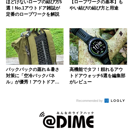
ほどけないロープの結び方5
【ロープワークの基本】も
選！No.1アウトドア雑誌が
やい結びの結び方と用途
定番のロープワークを解説
バックパックの蒸れ＆暑さ
高機能でタフ！頼れるアウ
対策に「空冷バックパネ
トドアウォッチ5選を編集部
ル」が優秀！アウトドアラ
がレビュー
イターが実...
Recommended by