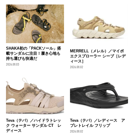
SHAKA初の「PACKソール」搭
MERRELL（メレル）／マイポ
載サンダルに注目！履き心地も
エクスプローラー シーブ［レデ
持ち運びも快適だ
ィース］
2026.08.03
2026.08.02
Teva（テバ）／ハイドラトレッ
Teva（テバ）／レディース ア
ク ウォーター サンダル CT レ
プレトレイル フリップ
ディース
2026.08.02