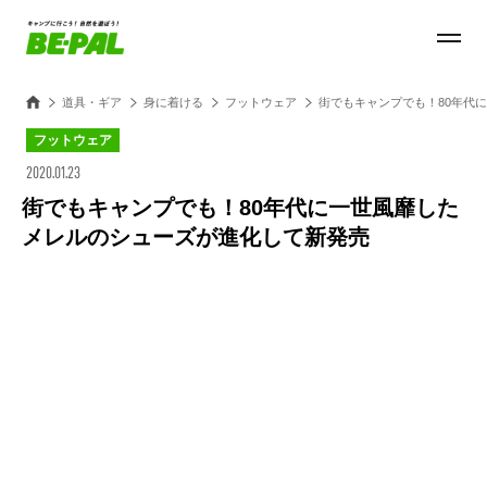
道具・ギア
身に着ける
フットウェア
街でもキャンプでも！80年代
フットウェア
2020.01.23
街でもキャンプでも！80年代に一世風靡した
メレルのシューズが進化して新発売
Loaded
:
25.45%
/
Unmute