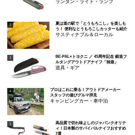
ランタン・ライト・ランプ
夏は道の駅で「とうもろこし」を楽しも
2
う！ 便利なとうもろこしカッターも紹介
サスティナブル＆ローカル
BE-PAL×トヨクニ ／ 45周年記念 鍛造フ
3
ルタングアウトドアナイフ「独遊」
道具・ギア
プロはこれに乗る！アウトドアメーカー
4
スタッフの遊びグルマ拝見
キャンピングカー・車中泊
高品質で切れ味よしのジャパンクオリテ
5
ィ！日本製のサバイバルナイフおすすめ
7選