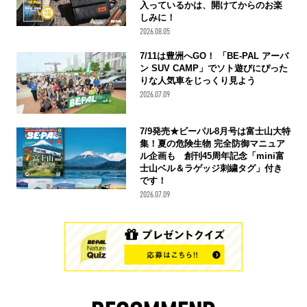
入っているかは、開けてからのお楽
しみに！
2026.08.05
7/11は豊洲へGO！ 「BE-PAL アーバ
ン SUV CAMP」でソト遊びにぴった
りな人気車をじっくり見よう
2026.07.09
7/9発売★ビーパル8月号は富士山大特
集！夏の危険生物 完全防御マニュア
ル企画も 創刊45周年記念「mini富
士山ベル＆ラゲッジ刺繍タグ」付き
です！
2026.07.09