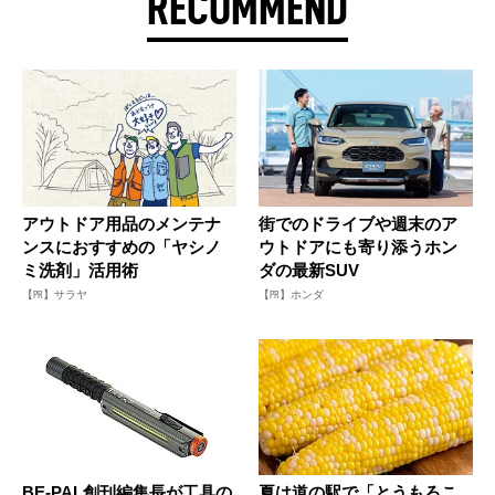
RECOMMEND
アウトドア用品のメンテナ
街でのドライブや週末のア
ンスにおすすめの「ヤシノ
ウトドアにも寄り添うホン
ミ洗剤」活用術
ダの最新SUV
【PR】サラヤ
【PR】ホンダ
BE-PAL創刊編集長が工具の
夏は道の駅で「とうもろこ