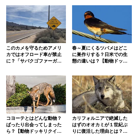
このカメを守るためアメリ
春～夏にくるツバメはどこ
カではオフロード車が禁止
に巣作りする？日米での生
に？「サバクゴファーガ
態の違いは？【動物ドッキ
メ」の生態...
リクイズ...
コヨーテとはどんな動物？
カリフォルニアで絶滅した
ばったり出会ってしまった
はずのオオカミが１世紀ぶ
ら？【動物ドッキリクイ
りに復活した理由とは？生
ズ・その3...
態も【動...