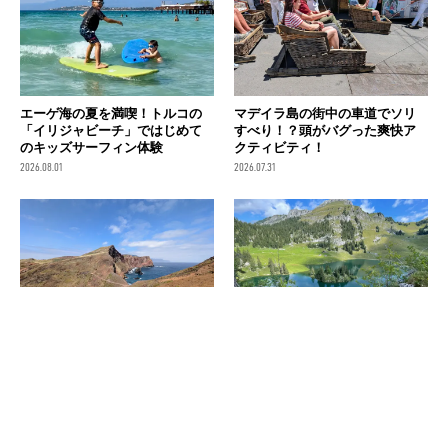
エーゲ海の夏を満喫！トルコの
マデイラ島の街中の車道でソリ
「イリジャビーチ」ではじめて
すべり！？頭がバグった爽快ア
のキッズサーフィン体験
クティビティ！
2026.08.01
2026.07.31
固有種の宝庫・マデイラ島で
スイス・シュトックホルン山の
「岬めぐり」の大パノラマトレ
絶景を満喫するバリアフリーな
ッキング！
ハイキング！ベビーカーや車い
すでも楽しめる！
2026.07.30
2026.07.30