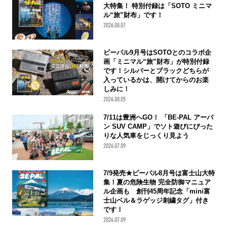
大特集！ 特別付録は「SOTO ミニマ
ル“旅”財布」です！
2026.08.07
ビーパル9月号はSOTOとのコラボ企
画「ミニマル“旅”財布」が特別付録
です！シルバーとブラックどちらが
入っているかは、開けてからのお楽
しみに！
2026.08.05
7/11は豊洲へGO！ 「BE-PAL アーバ
ン SUV CAMP」でソト遊びにぴった
りな人気車をじっくり見よう
2026.07.09
7/9発売★ビーパル8月号は富士山大特
集！夏の危険生物 完全防御マニュア
ル企画も 創刊45周年記念「mini富
士山ベル＆ラゲッジ刺繍タグ」付き
です！
2026.07.09