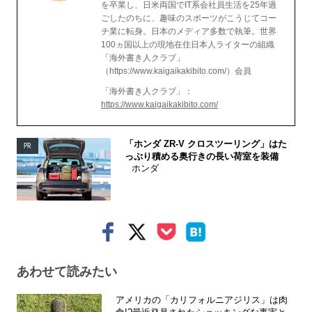
を卒業し、日米両国でIT系会社員生活を25年過
ごしたのちに、趣味のスポーツがこうじてコー
チ業に転身。日本のメディア多数で執筆。世界
100ヵ国以上の現地在住日本人ライターの組織
「海外書き人クラブ」
（https://www.kaigaikakibito.com/）会員
「海外書き人クラブ」：
https://www.kaigaikakibito.com/
「ホンダ ZR-V クロスツーリング」はた
PR
っぷり積める奥行きの長い荷室を装備
ホンダ
あわせて読みたい
アメリカの「カリフォルニアジリス」は肉