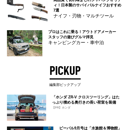
4
ィ！日本製のサバイバルナイフおすすめ
7選
ナイフ・刃物・マルチツール
プロはこれに乗る！アウトドアメーカー
5
スタッフの遊びグルマ拝見
キャンピングカー・車中泊
PICKUP
編集部ピックアップ
「ホンダ ZR-V クロスツーリング」はた
っぷり積める奥行きの長い荷室を装備
【PR】ホンダ
ビーパル9月号は「水族館＆博物館」