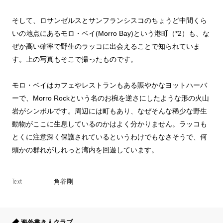
そして、ロサンゼルスとサンフランシスコのちょうど中間くら
いの地点にあるモロ・ベイ(Morro Bay)という港町（*2）も、な
ぜか高い確率で野生のラッコに出会えることで知られていま
す。上の写真もそこで撮ったものです。
モロ・ベイはカフェやレストランもある賑やかなヨットハーバ
ーで、Morro Rockという名のお椀を逆さにしたような形の火山
岩がシンボルです。周辺には町もあり、なぜそんな稀少な野生
動物がここに生息しているのかはよく分かりません。ラッコも
とくに注意深く保護されているというわけでもなさそうで、何
頭かの群れがしれっと湾内を回遊しています。
Text
角谷剛
海外書き人クラブ