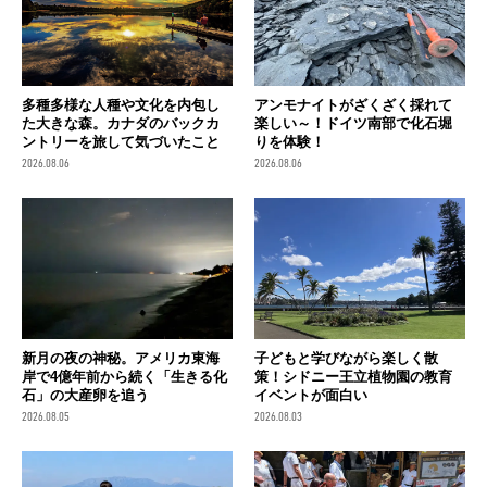
多種多様な人種や文化を内包し
アンモナイトがざくざく採れて
た大きな森。カナダのバックカ
楽しい～！ドイツ南部で化石堀
ントリーを旅して気づいたこと
りを体験！
2026.08.06
2026.08.06
新月の夜の神秘。アメリカ東海
子どもと学びながら楽しく散
岸で4億年前から続く「生きる化
策！シドニー王立植物園の教育
石」の大産卵を追う
イベントが面白い
2026.08.05
2026.08.03