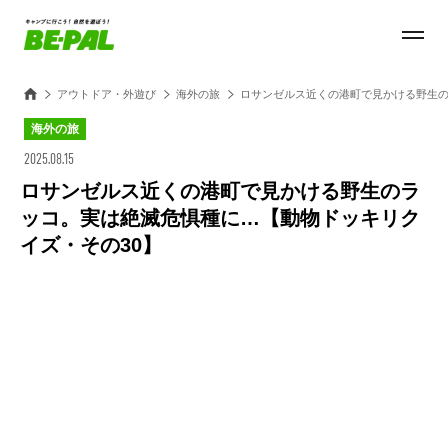
アウトドア・外遊び
海外の旅
ロサンゼルス近くの港町で見かける野生の
海外の旅
2025.08.15
ロサンゼルス近くの港町で見かける野生のラ
ッコ。実は絶滅危惧種に…【動物ドッキリク
イズ・その30】
Loaded
:
27.14%
/
Unmute