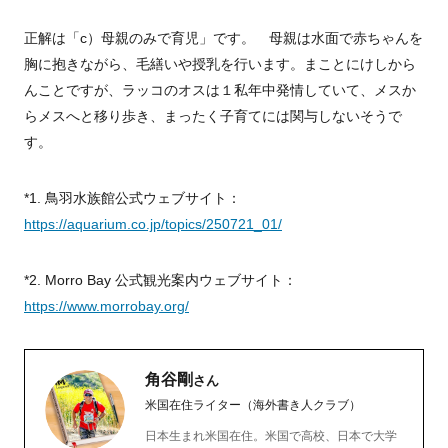
正解は「c）母親のみで育児」です。 母親は水面で赤ちゃんを
胸に抱きながら、毛繕いや授乳を行います。まことにけしから
んことですが、ラッコのオスは１私年中発情していて、メスか
らメスへと移り歩き、まったく子育てには関与しないそうで
す。
*1. 鳥羽水族館公式ウェブサイト：
https://aquarium.co.jp/topics/250721_01/
*2. Morro Bay 公式観光案内ウェブサイト：
https://www.morrobay.org/
角谷剛
さん
米国在住ライター（海外書き人クラブ）
日本生まれ米国在住。米国で高校、日本で大学