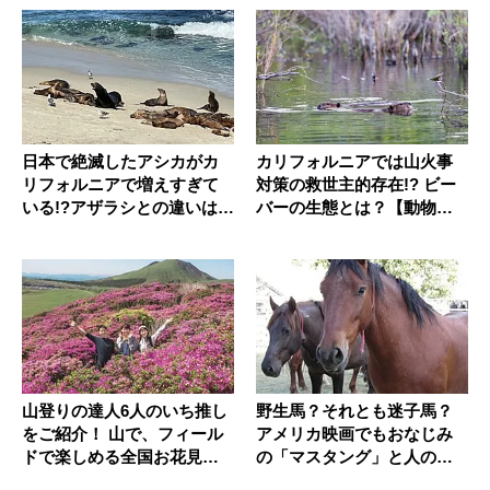
日本で絶滅したアシカがカ
カリフォルニアでは山火事
リフォルニアで増えすぎて
対策の救世主的存在!? ビー
いる!?アザラシとの違いは？
バーの生態とは？【動物ド
【動...
ッキ...
山登りの達人6人のいち推し
野生馬？それとも迷子馬？
をご紹介！ 山で、フィール
アメリカ映画でもおなじみ
ドで楽しめる全国お花見ハ
の「マスタング」と人の関
イク...
わりとは...