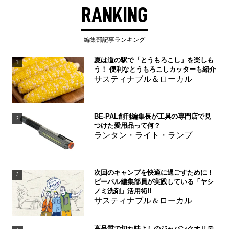
RANKING
編集部記事ランキング
夏は道の駅で「とうもろこし」を楽しも
1
う！ 便利なとうもろこしカッターも紹介
サスティナブル＆ローカル
BE-PAL創刊編集長が工具の専門店で見
2
つけた愛用品って何？
ランタン・ライト・ランプ
次回のキャンプを快適に過ごすために！
3
ビーパル編集部員が実践している「ヤシ
ノミ洗剤」活用術!!
サスティナブル＆ローカル
高品質で切れ味よしのジャパンクオリテ