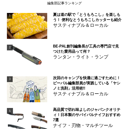
編集部記事ランキング
夏は道の駅で「とうもろこし」を楽しも
1
う！ 便利なとうもろこしカッターも紹介
サスティナブル＆ローカル
BE-PAL創刊編集長が工具の専門店で見
2
つけた愛用品って何？
ランタン・ライト・ランプ
次回のキャンプを快適に過ごすために！
3
ビーパル編集部員が実践している「ヤシ
ノミ洗剤」活用術!!
サスティナブル＆ローカル
高品質で切れ味よしのジャパンクオリテ
4
ィ！日本製のサバイバルナイフおすすめ
7選
ナイフ・刃物・マルチツール