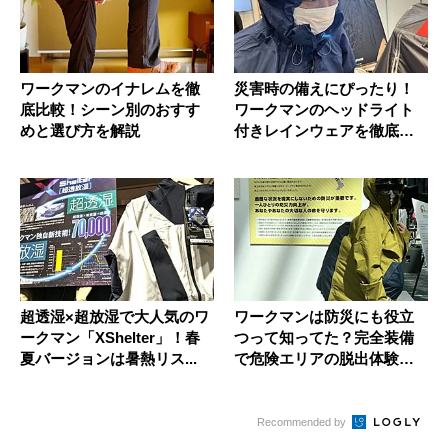
ワークマンのイナレムを徹
災害時の備えにぴったり！
底比較！シーン別のおすす
ワークマンのヘッドライト
めと選び方を解説
付きレインウェアを徹底チ
ェック
超透湿×超放湿で大人気のワ
ワークマンは防災にも役立
ークマン「XShelter」！春
つって知ってた？完全装備
夏バージョンは暑熱リス...
で危険エリアの脱出体験を
してみた...
Recommended by