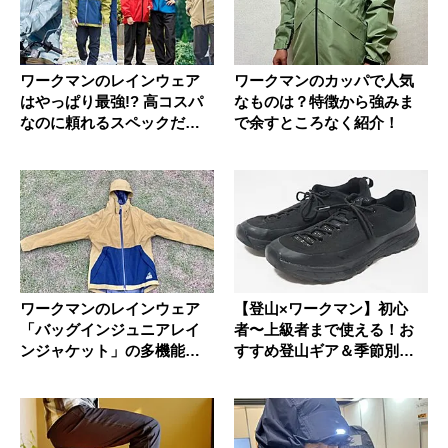
ワークマンのレインウェア
ワークマンのカッパで人気
はやっぱり最強!? 高コスパ
なものは？特徴から強みま
なのに頼れるスペックだっ
で余すところなく紹介！
た
ワークマンのレインウェア
【登山×ワークマン】初心
「バッグインジュニアレイ
者〜上級者まで使える！お
ンジャケット」の多機能ぶ
すすめ登山ギア＆季節別コ
りがすご...
ーデ完全...