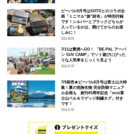
ビーパル9月号はSOTOとのコラボ企
画「ミニマル“旅”財布」が特別付録
です！シルバーとブラックどちらが
入っているかは、開けてからのお楽
しみに！
2026.08.05
7/11は豊洲へGO！ 「BE-PAL アーバ
ン SUV CAMP」でソト遊びにぴった
りな人気車をじっくり見よう
2026.07.09
7/9発売★ビーパル8月号は富士山大特
集！夏の危険生物 完全防御マニュア
ル企画も 創刊45周年記念「mini富
士山ベル＆ラゲッジ刺繍タグ」付き
です！
2026.07.09