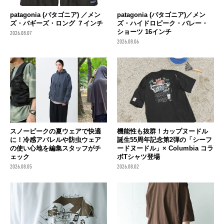
patagonia (パタゴニア) ／メン
patagonia (パタゴニア)／メン
ズ・バギーズ・ロング ７インチ
ズ・ハイドロピーク・バレー・
ショーツ 16インチ
2026.08.07
2026.08.06
スノーピークの夏ウェアで快適
機能性も抜群！カップヌードル
に！冷感アパレルや防虫ウェア
誕生55周年記念第2弾の「シーフ
の使い心地を編集スタッフがチ
ードヌードル」× Columbia コラ
ェック
ボTシャツ登場
2026.08.05
2026.08.02