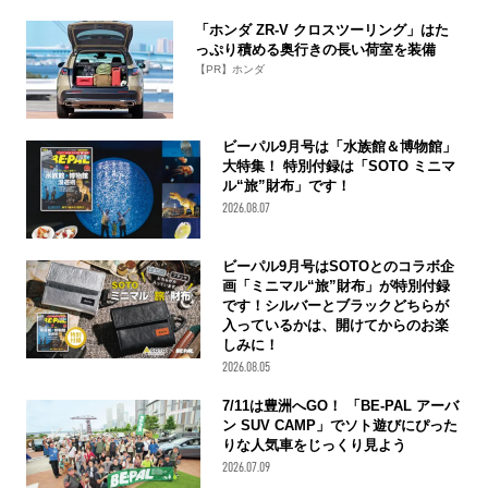
「ホンダ ZR-V クロスツーリング」はた
っぷり積める奥行きの長い荷室を装備
【PR】ホンダ
ビーパル9月号は「水族館＆博物館」
大特集！ 特別付録は「SOTO ミニマ
ル“旅”財布」です！
2026.08.07
ビーパル9月号はSOTOとのコラボ企
画「ミニマル“旅”財布」が特別付録
です！シルバーとブラックどちらが
入っているかは、開けてからのお楽
しみに！
2026.08.05
7/11は豊洲へGO！ 「BE-PAL アーバ
ン SUV CAMP」でソト遊びにぴった
りな人気車をじっくり見よう
2026.07.09