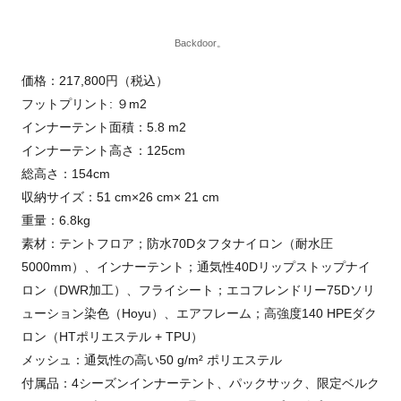
Backdoor。
価格：217,800円（税込）
フットプリント: ９m2
インナーテント面積：5.8 m2
インナーテント高さ：125cm
総高さ：154cm
収納サイズ：51 cm×26 cm× 21 cm
重量：6.8kg
素材：テントフロア；防水70Dタフタナイロン（耐水圧
5000mm）、インナーテント；通気性40Dリップストップナイ
ロン（DWR加工）、フライシート；エコフレンドリー75Dソリ
ューション染色（Hoyu）、エアフレーム；高強度140 HPEダク
ロン（HTポリエステル + TPU）
メッシュ：通気性の高い50 g/m² ポリエステル
付属品：4シーズンインナーテント、パックサック、限定ベルク