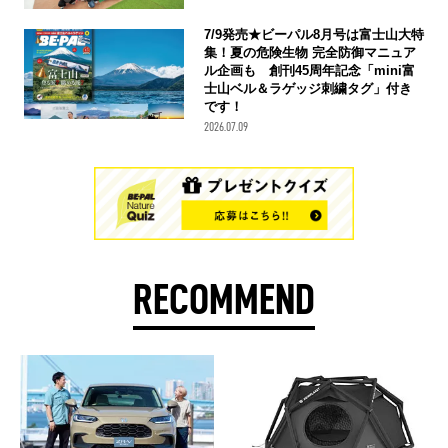
7/9発売★ビーパル8月号は富士山大特
集！夏の危険生物 完全防御マニュア
ル企画も 創刊45周年記念「mini富
士山ベル＆ラゲッジ刺繍タグ」付き
です！
2026.07.09
RECOMMEND