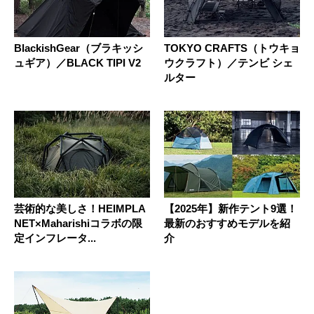
BlackishGear（ブラキッシ
TOKYO CRAFTS（トウキョ
ュギア）／BLACK TIPI V2
ウクラフト）／テンビ シェ
ルター
芸術的な美しさ！HEIMPLA
【2025年】新作テント9選！
NET×Maharishiコラボの限
最新のおすすめモデルを紹
定インフレータ...
介