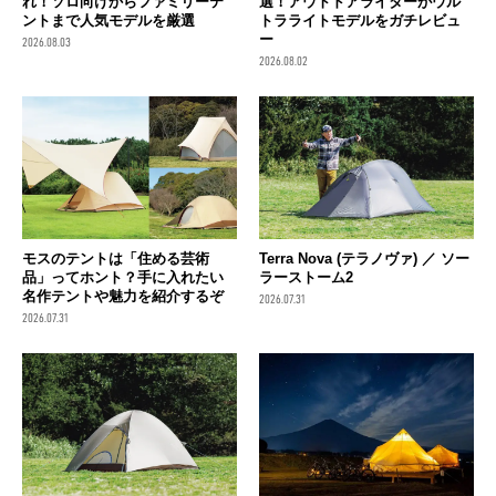
れ！ソロ向けからファミリーテ
選！アウトドアライターがウル
ントまで人気モデルを厳選
トラライトモデルをガチレビュ
ー
2026.08.03
2026.08.02
モスのテントは「住める芸術
Terra Nova (テラノヴァ) ／ ソー
品」ってホント？手に入れたい
ラーストーム2
名作テントや魅力を紹介するぞ
2026.07.31
2026.07.31