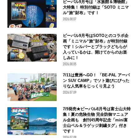
ビーパル9月号は「水族館＆博物館」
大特集！ 特別付録は「SOTO ミニマ
ル“旅”財布」です！
2026.08.07
ビーパル9月号はSOTOとのコラボ企
画「ミニマル“旅”財布」が特別付録
です！シルバーとブラックどちらが
入っているかは、開けてからのお楽
しみに！
2026.08.05
7/11は豊洲へGO！ 「BE-PAL アーバ
ン SUV CAMP」でソト遊びにぴった
りな人気車をじっくり見よう
2026.07.09
7/9発売★ビーパル8月号は富士山大特
集！夏の危険生物 完全防御マニュア
ル企画も 創刊45周年記念「mini富
士山ベル＆ラゲッジ刺繍タグ」付き
です！
2026.07.09