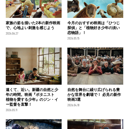
家族の姿を描いた2本の新作映画
今月のおすすめ映画は「ひつじ
で、心地よい刺激を感じよう
探偵」と「植物好き少年の淡い
恋物語」！
2026.06.27
2026.05.15
遠くて、近い。新疆の自然と少
自然を舞台に繰り広げられる豊
年の時間。映画『ボタニスト
かな世界を劇場で！ 必見の新作
植物を愛する少年』のジン・イ
映画3選
ー監督を直撃！
2026.04.18
2026.05.11