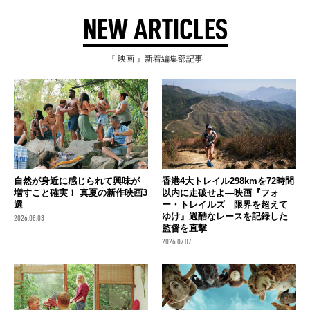
NEW ARTICLES
『 映画 』新着編集部記事
自然が身近に感じられて興味が
香港4大トレイル298kmを72時間
増すこと確実！ 真夏の新作映画3
以内に走破せよ―映画『フォ
選
ー・トレイルズ 限界を超えて
ゆけ』過酷なレースを記録した
2026.08.03
監督を直撃
2026.07.07