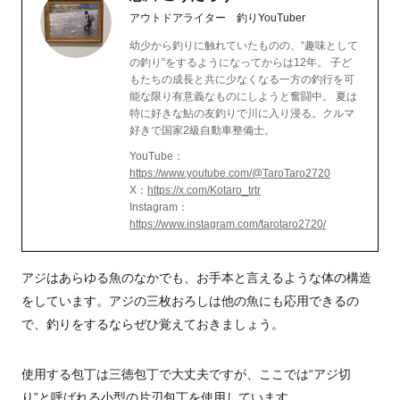
アウトドアライター 釣りYouTuber
幼少から釣りに触れていたものの、“趣味として
の釣り”をするようになってからは12年。 子ど
もたちの成長と共に少なくなる一方の釣行を可
能な限り有意義なものにしようと奮闘中。 夏は
特に好きな鮎の友釣りで川に入り浸る。クルマ
好きで国家2級自動車整備士。
YouTube：
https://www.youtube.com/@TaroTaro2720
X：
https://x.com/Kotaro_trtr
Instagram：
https://www.instagram.com/tarotaro2720/
アジはあらゆる魚のなかでも、お手本と言えるような体の構造
をしています。アジの三枚おろしは他の魚にも応用できるの
で、釣りをするならぜひ覚えておきましょう。
使用する包丁は三徳包丁で大丈夫ですが、ここでは“アジ切
り”と呼ばれる小型の片刃包丁を使用しています。