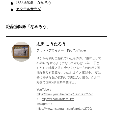
絶品漁師飯「なめろう」
カクテルサラダ
絶品漁師飯「なめろう」
志田 こうたろう
アウトドアライター 釣りYouTuber
幼少から釣りに触れていたものの、“趣味として
の釣り”をするようになってからは12年。 子ど
もたちの成長と共に少なくなる一方の釣行を可
能な限り有意義なものにしようと奮闘中。 夏は
特に好きな鮎の友釣りで川に入り浸る。クルマ
好きで国家2級自動車整備士。
YouTube：
https://www.youtube.com/@TaroTaro2720
X：
https://x.com/Kotaro_trtr
Instagram：
https://www.instagram.com/tarotaro2720/