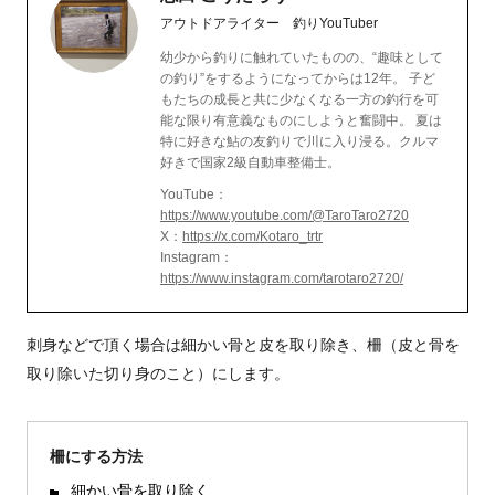
アウトドアライター 釣りYouTuber
幼少から釣りに触れていたものの、“趣味として
の釣り”をするようになってからは12年。 子ど
もたちの成長と共に少なくなる一方の釣行を可
能な限り有意義なものにしようと奮闘中。 夏は
特に好きな鮎の友釣りで川に入り浸る。クルマ
好きで国家2級自動車整備士。
YouTube：
https://www.youtube.com/@TaroTaro2720
X：
https://x.com/Kotaro_trtr
Instagram：
https://www.instagram.com/tarotaro2720/
刺身などで頂く場合は細かい骨と皮を取り除き、柵（皮と骨を
取り除いた切り身のこと）にします。
柵にする方法
細かい骨を取り除く