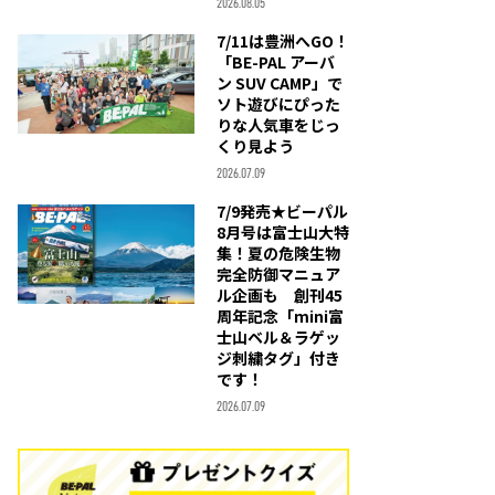
2026.08.05
7/11は豊洲へGO！
「BE-PAL アーバ
ン SUV CAMP」で
ソト遊びにぴった
りな人気車をじっ
くり見よう
2026.07.09
7/9発売★ビーパル
8月号は富士山大特
集！夏の危険生物
完全防御マニュア
ル企画も 創刊45
周年記念「mini富
士山ベル＆ラゲッ
ジ刺繍タグ」付き
です！
2026.07.09