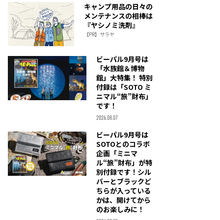
キャンプ用品の日々の
メンテナンスの相棒は
『ヤシノミ洗剤』
【PR】サラヤ
ビーパル9月号は
「水族館＆博物
館」大特集！ 特別
付録は「SOTO ミ
ニマル“旅”財布」
です！
2026.08.07
ビーパル9月号は
SOTOとのコラボ
企画「ミニマ
ル“旅”財布」が特
別付録です！シル
バーとブラックど
ちらが入っている
かは、開けてから
のお楽しみに！