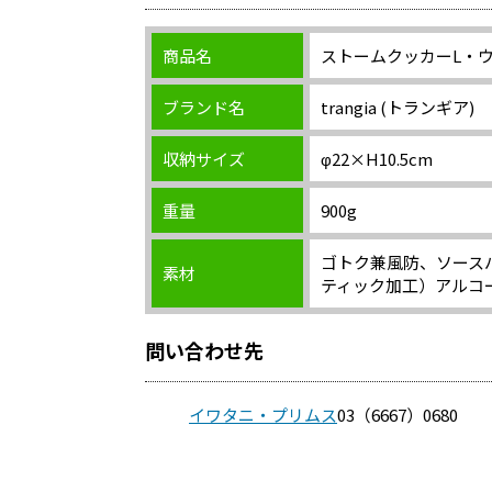
商品名
ストームクッカーL・
ブランド名
trangia (トランギア)
収納サイズ
φ22×H10.5cm
重量
900g
ゴトク兼風防、ソース
素材
ティック加工）アルコ
問い合わせ先
イワタニ・プリムス
03（6667）0680