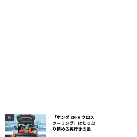
より効率よく空気を引き込むことで火力を強められる
アルコールバーナーのスラ
できる
「ホンダ ZR-V クロス
PR
ツーリング」はたっぷ
り積める奥行きの長い
荷室を装備