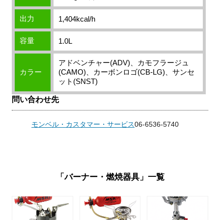
出力
1,404kcal/h
容量
1.0L
アドベンチャー(ADV)、カモフラージュ
カラー
(CAMO)、カーボンロゴ(CB-LG)、サンセ
ット(SNST)
問い合わせ先
モンベル・カスタマー・サービス
06-6536-5740
「バーナー・燃焼器具」一覧