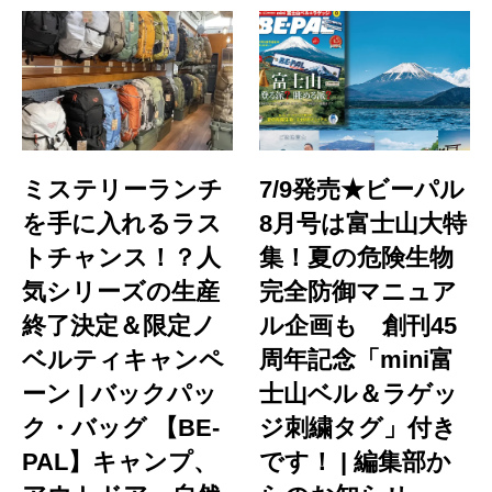
ミステリーランチ
7/9発売★ビーパル
を手に入れるラス
8月号は富士山大特
トチャンス！？人
集！夏の危険生物
気シリーズの生産
完全防御マニュア
終了決定＆限定ノ
ル企画も 創刊45
ベルティキャンペ
周年記念「mini富
ーン | バックパッ
士山ベル＆ラゲッ
ク・バッグ 【BE-
ジ刺繍タグ」付き
PAL】キャンプ、
です！ | 編集部か