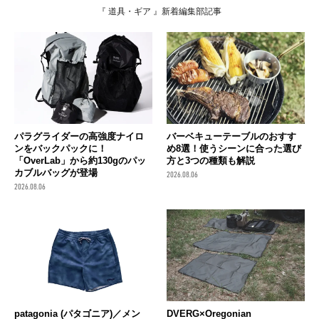
『 道具・ギア 』新着編集部記事
パラグライダーの高強度ナイロ
バーベキューテーブルのおすす
ンをバックパックに！
め8選！使うシーンに合った選び
「OverLab」から約130gのパッ
方と3つの種類も解説
カブルバッグが登場
2026.08.06
2026.08.06
patagonia (パタゴニア)／メン
DVERG×Oregonian