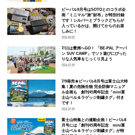
ビーパル9月号はSOTOとのコラボ企
画「ミニマル“旅”財布」が特別付録
です！シルバーとブラックどちらが
入っているかは、開けてからのお楽
しみに！
2026.08.05
7/11は豊洲へGO！ 「BE-PAL アーバ
ン SUV CAMP」でソト遊びにぴった
りな人気車をじっくり見よう
2026.07.09
7/9発売★ビーパル8月号は富士山大特
集！夏の危険生物 完全防御マニュア
ル企画も 創刊45周年記念「mini富
士山ベル＆ラゲッジ刺繍タグ」付き
です！
2026.07.09
富士山特集との連動企画！ビーパル8
月号には「創刊45周年記念 mini富
士山ベル＆ラゲッジ刺繍タグ」が特