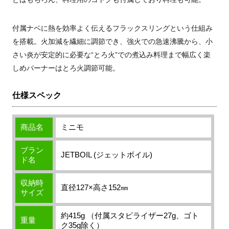
付属ナベに熱を効率よく伝えるフラックスリングという仕組み
を搭載。火加減を繊細に調節でき、強火での急速沸騰から、小
さい炎が安定的に必要な“とろ火”での煮込み料理まで幅広く楽
しめバーナーはとろ火調節可能。
仕様スペック
商品名
ミニモ
ブラン
JETBOIL (ジェットボイル)
ド名
収納時
直径127×高さ152㎜
サイズ
約415g （付属スタビライザー27g、ゴト
重量
ク35g除く）