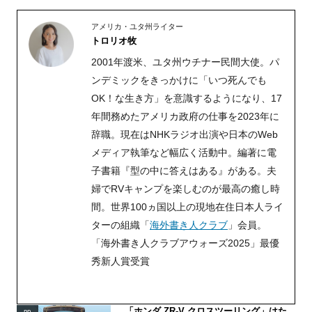
アメリカ・ユタ州ライター
トロリオ牧
2001年渡米、ユタ州ウチナー民間大使。パ
ンデミックをきっかけに「いつ死んでも
OK！な生き方」を意識するようになり、17
年間務めたアメリカ政府の仕事を2023年に
辞職。現在はNHKラジオ出演や日本のWeb
メディア執筆など幅広く活動中。編著に電
子書籍『型の中に答えはある』がある。夫
婦でRVキャンプを楽しむのが最高の癒し時
間。世界
100
ヵ国以上の現地在住日本人ライ
ターの組織「
海外書き人クラブ
」会員。
「海外書き人クラブアウォーズ2025」最優
秀新人賞受賞
「ホンダ ZR-V クロスツーリング」はた