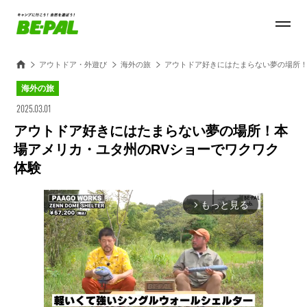
アウトドア・外遊び
海外の旅
アウトドア好きにはたまらない夢の場所！
海外の旅
2025.03.01
アウトドア好きにはたまらない夢の場所！本
場アメリカ・ユタ州のRVショーでワクワク
体験
もっと見る
arrow_forward_ios