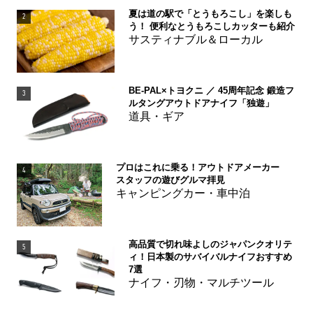
夏は道の駅で「とうもろこし」を楽しも
2
う！ 便利なとうもろこしカッターも紹介
サスティナブル＆ローカル
BE-PAL×トヨクニ ／ 45周年記念 鍛造フ
3
ルタングアウトドアナイフ「独遊」
道具・ギア
プロはこれに乗る！アウトドアメーカー
4
スタッフの遊びグルマ拝見
キャンピングカー・車中泊
高品質で切れ味よしのジャパンクオリテ
5
ィ！日本製のサバイバルナイフおすすめ
7選
ナイフ・刃物・マルチツール