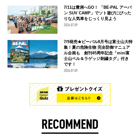
7/11は豊洲へGO！ 「BE-PAL アーバ
ン SUV CAMP」でソト遊びにぴった
りな人気車をじっくり見よう
2026.07.09
7/9発売★ビーパル8月号は富士山大特
集！夏の危険生物 完全防御マニュア
ル企画も 創刊45周年記念「mini富
士山ベル＆ラゲッジ刺繍タグ」付き
です！
2026.07.09
RECOMMEND