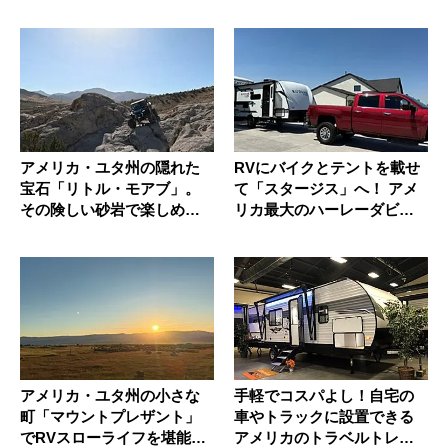
しかたど...
らし...
アメリカ・ユタ州の隠れた
RVにバイクとテントを載せ
宝石「リトル・モアブ」。
て「スタージス」へ！ アメ
その険しい砂岩で楽しめる
リカ最大のハーレーダビッ
ロックク...
ドソ...
アメリカ・ユタ州の小さな
手軽でコスパよし！自宅の
町「マウントプレザント」
車やトラックに設置できる
でRVスローライフを堪能。
アメリカのトラベルトレー