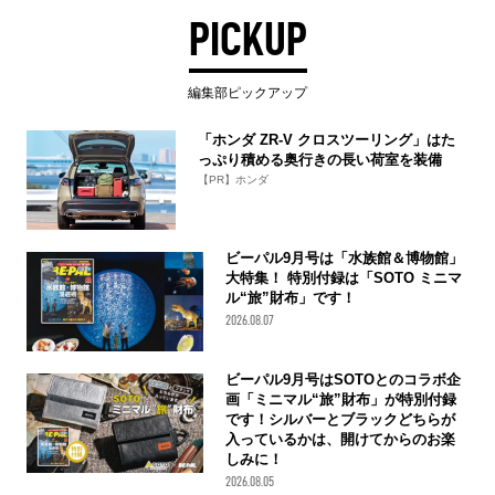
PICKUP
編集部ピックアップ
「ホンダ ZR-V クロスツーリング」はた
っぷり積める奥行きの長い荷室を装備
【PR】ホンダ
ビーパル9月号は「水族館＆博物館」
大特集！ 特別付録は「SOTO ミニマ
ル“旅”財布」です！
2026.08.07
ビーパル9月号はSOTOとのコラボ企
画「ミニマル“旅”財布」が特別付録
です！シルバーとブラックどちらが
入っているかは、開けてからのお楽
しみに！
2026.08.05