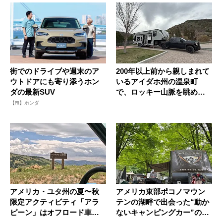
街でのドライブや週末のア
200年以上前から親しまれて
ウトドアにも寄り添うホン
いるアイダホ州の温泉町
ダの最新SUV
で、ロッキー山脈を眺めな
がらR...
【PR】ホンダ
アメリカ・ユタ州の夏〜秋
アメリカ東部ポコノマウン
限定アクティビティ「アラ
テンの湖畔で出会った“動か
ピーン」はオフロード車で
ないキャンピングカー”の暮