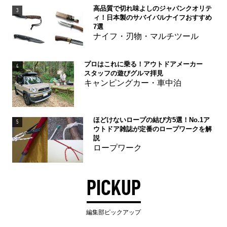
高品質で切れ味よしのジャパンクオリテ
3
ィ！日本製のサバイバルナイフおすすめ
7選
ナイフ・刃物・マルチツール
プロはこれに乗る！アウトドアメーカー
4
スタッフの遊びグルマ拝見
キャンピングカー・車中泊
ほどけないロープの結び方5選！No.1ア
5
ウトドア雑誌が定番のロープワークを解
説
ロープワーク
PICKUP
編集部ピックアップ