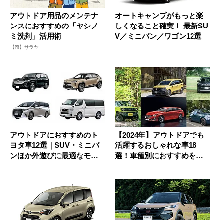
アウトドア用品のメンテナ
オートキャンプがもっと楽
ンスにおすすめの「ヤシノ
しくなること確実！ 最新SU
ミ洗剤」活用術
V／ミニバン／ワゴン12選
【PR】サラヤ
アウトドアにおすすめのト
【2024年】アウトドアでも
ヨタ車12選｜SUV・ミニバ
活躍するおしゃれな車18
ンほか外遊びに最適なモデ
選！車種別におすすめを紹
ルを...
介