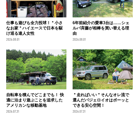
仕事も遊びも全力投球！＂小さ
6年前紹介の愛車3台は……シェ
なお家＂ハイエースで日本を駆
ルパ斉藤が相棒を買い替える理
け巡る達人女性
由
2026.08.01
2026.08.01
自転車を積んでどこまでも！ 快
＂走ればいい＂そんなオレ流で
適に泊まり遊ぶことを追求した
選んだパジェロイオはボーッと
アメリカンな移動基地
できる安心空間！
2026.07.31
2026.07.31