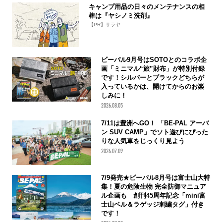
キャンプ用品の日々のメンテナンスの相
棒は『ヤシノミ洗剤』
【PR】サラヤ
ビーパル9月号はSOTOとのコラボ企
画「ミニマル“旅”財布」が特別付録
です！シルバーとブラックどちらが
入っているかは、開けてからのお楽
しみに！
2026.08.05
7/11は豊洲へGO！ 「BE-PAL アーバ
ン SUV CAMP」でソト遊びにぴった
りな人気車をじっくり見よう
2026.07.09
7/9発売★ビーパル8月号は富士山大特
集！夏の危険生物 完全防御マニュア
ル企画も 創刊45周年記念「mini富
士山ベル＆ラゲッジ刺繍タグ」付き
です！