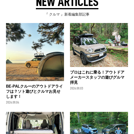
NEW ARTICLES
『 クルマ 』新着編集部記事
プロはこれに乗る！アウトドア
メーカースタッフの遊びグルマ
拝見
BE-PALクルーのアウトドアライ
2026.08.03
フは？ソト遊びとクルマお見せ
します！
2026.08.04