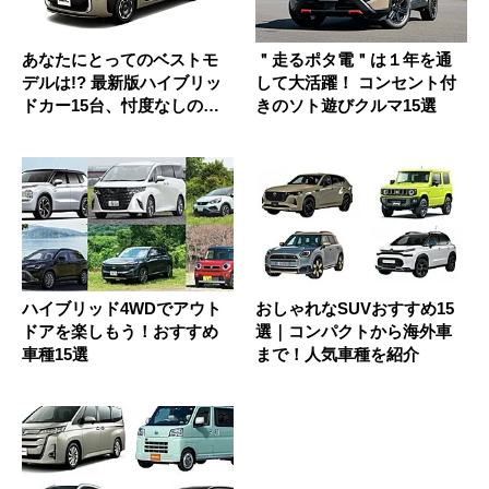
あなたにとってのベストモ
＂走るポタ電＂は１年を通
デルは!? 最新版ハイブリッ
して大活躍！ コンセント付
ドカー15台、忖度なしの徹
きのソト遊びクルマ15選
底...
ハイブリッド4WDでアウト
おしゃれなSUVおすすめ15
ドアを楽しもう！おすすめ
選｜コンパクトから海外車
車種15選
まで！人気車種を紹介