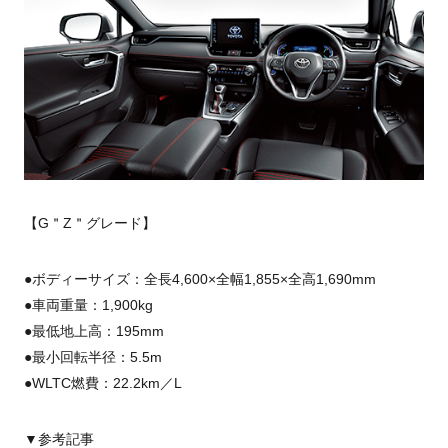
【G＂Z＂グレード】
●ボディーサイズ：全長4,600×全幅1,855×全高1,690mm
●車両重量：1,900kg
●最低地上高：195mm
●最小回転半径：5.5m
●WLTC燃費：22.2km／L
▼参考記事