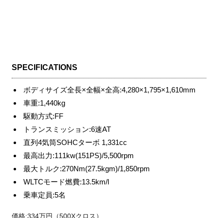
SPECIFICATIONS
ボディサイズ全長×全幅×全高:4,280×1,795×1,610mm
車重:1,440kg
駆動方式:FF
トランスミッション:6速AT
直列4気筒SOHCターボ 1,331cc
最高出力:111kw(151PS)/5,500rpm
最大トルク:270Nm(27.5kgm)/1,850rpm
WLTCモード燃費:13.5km/l
乗車定員:5名
価格:334万円（500Xクロス）