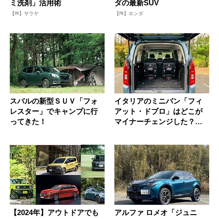
ミ洗剤」活用術
ダの最新SUV
【PR】サラヤ
【PR】ホンダ
スバルの新型ＳＵＶ「フォ
イタリアのミニバン「フィ
レスター」でキャンプに行
アット・ドブロ」はどこが
ってきた！
マイナーチェンジした？積
載だけじ...
【2024年】アウトドアでも
アルファ ロメオ「ジュニ