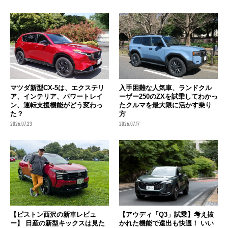
マツダ新型CX-5は、エクステリ
入手困難な人気車、ランドクル
ア、インテリア、パワートレイ
ーザー250のZXを試乗してわかっ
ン、運転支援機能がどう変わっ
たクルマを最大限に活かす乗り
た？
方
2026.07.23
2026.07.17
【ピストン西沢の新車レビュ
【アウディ「Q3」試乗】考え抜
ー】 日産の新型キックスは見た
かれた機能で遠出も快適！ いい