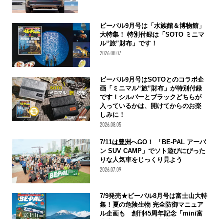
ビーパル9月号は「水族館＆博物館」
大特集！ 特別付録は「SOTO ミニマ
ル“旅”財布」です！
2026.08.07
ビーパル9月号はSOTOとのコラボ企
画「ミニマル“旅”財布」が特別付録
です！シルバーとブラックどちらが
入っているかは、開けてからのお楽
しみに！
2026.08.05
7/11は豊洲へGO！ 「BE-PAL アーバ
ン SUV CAMP」でソト遊びにぴった
りな人気車をじっくり見よう
2026.07.09
7/9発売★ビーパル8月号は富士山大特
集！夏の危険生物 完全防御マニュア
ル企画も 創刊45周年記念「mini富