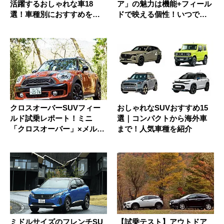
活躍するおしゃれな車18
ア」の魅力は機能+フィール
選！車種別におすすめを紹
ドで映える個性！いつでも
介
気分を...
クロスオーバーSUVフィー
おしゃれなSUVおすすめ15
ルド試乗レポート！ミニ
選｜コンパクトから海外車
「クロスオーバー」×メルセ
まで！人気車種を紹介
デス・...
ミドルサイズのフレンチSU
【試乗テスト】アウトドア