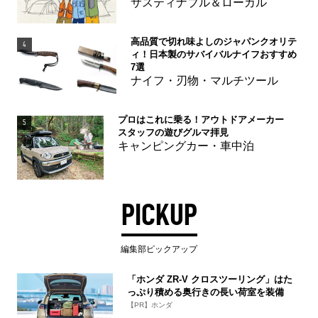
サスティナブル＆ローカル
高品質で切れ味よしのジャパンクオリテ
4
ィ！日本製のサバイバルナイフおすすめ
7選
ナイフ・刃物・マルチツール
プロはこれに乗る！アウトドアメーカー
5
スタッフの遊びグルマ拝見
キャンピングカー・車中泊
PICKUP
編集部ピックアップ
「ホンダ ZR-V クロスツーリング」はた
っぷり積める奥行きの長い荷室を装備
【PR】ホンダ