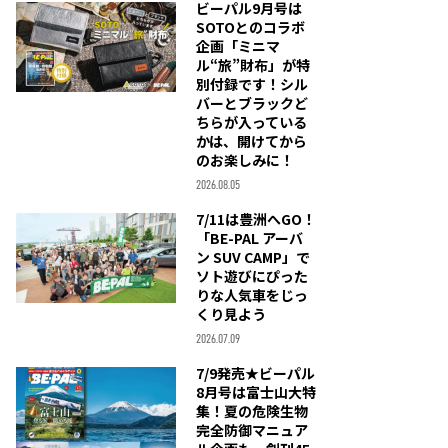
ビーパル9月号は
SOTOとのコラボ
企画「ミニマ
ル“旅”財布」が特
別付録です！シル
バーとブラックど
ちらが入っている
かは、開けてから
のお楽しみに！
2026.08.05
7/11は豊洲へGO！
「BE-PAL アーバ
ン SUV CAMP」で
ソト遊びにぴった
りな人気車をじっ
くり見よう
2026.07.09
7/9発売★ビーパル
8月号は富士山大特
集！夏の危険生物
完全防御マニュア