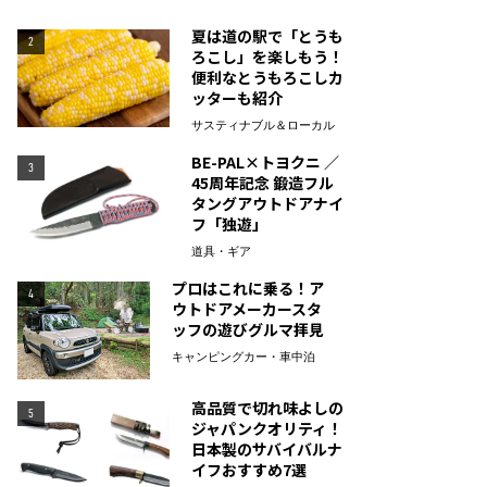
夏は道の駅で「とうも
2
ろこし」を楽しもう！
便利なとうもろこしカ
ッターも紹介
サスティナブル＆ローカル
BE-PAL×トヨクニ ／
3
45周年記念 鍛造フル
タングアウトドアナイ
フ「独遊」
道具・ギア
プロはこれに乗る！ア
4
ウトドアメーカースタ
ッフの遊びグルマ拝見
キャンピングカー・車中泊
高品質で切れ味よしの
5
ジャパンクオリティ！
日本製のサバイバルナ
イフおすすめ7選