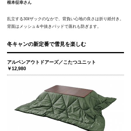
根本征幸さん
乱立する30ℓザックのなかで、背負い心地の良さは折り紙付き。
背面はメッシュ＆中抜きパッドで蒸れも防ぎます。
冬キャンの新定番で雪見を楽しむ
アルペンアウトドアーズ／こたつユニット
￥12,980