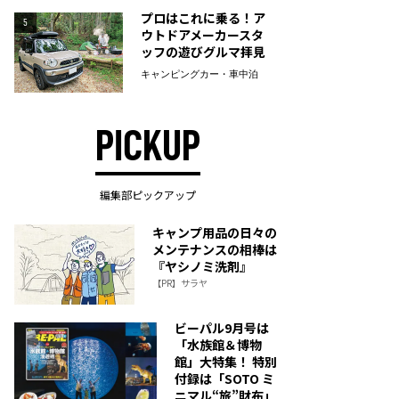
プロはこれに乗る！ア
5
ウトドアメーカースタ
ッフの遊びグルマ拝見
キャンピングカー・車中泊
PICKUP
編集部ピックアップ
キャンプ用品の日々の
メンテナンスの相棒は
『ヤシノミ洗剤』
【PR】サラヤ
ビーパル9月号は
「水族館＆博物
館」大特集！ 特別
付録は「SOTO ミ
ニマル“旅”財布」