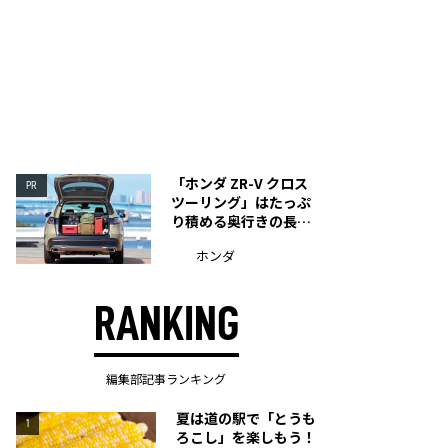
「ホンダ ZR-V クロス
PR
ツーリング」はたっぷ
り積める奥行きの長い
荷室を装備
ホンダ
RANKING
編集部記事ランキング
夏は道の駅で「とうも
1
ろこし」を楽しもう！