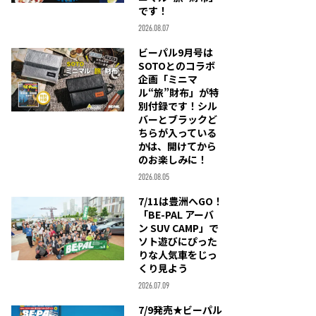
です！
2026.08.07
ビーパル9月号は
SOTOとのコラボ
企画「ミニマ
ル“旅”財布」が特
別付録です！シル
バーとブラックど
ちらが入っている
かは、開けてから
のお楽しみに！
2026.08.05
7/11は豊洲へGO！
「BE-PAL アーバ
ン SUV CAMP」で
ソト遊びにぴった
りな人気車をじっ
くり見よう
2026.07.09
7/9発売★ビーパル