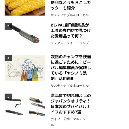
便利なとうもろこしカ
ッターも紹介
サスティナブル＆ローカル
BE-PAL創刊編集長が
2
工具の専門店で見つけ
た愛用品って何？
ランタン・ライト・ランプ
次回のキャンプを快適
3
に過ごすために！ビー
パル編集部員が実践し
ている「ヤシノミ洗
剤」活用術!!
サスティナブル＆ローカル
高品質で切れ味よしの
4
ジャパンクオリティ！
日本製のサバイバルナ
イフおすすめ7選
ナイフ・刃物・マルチツー
ル