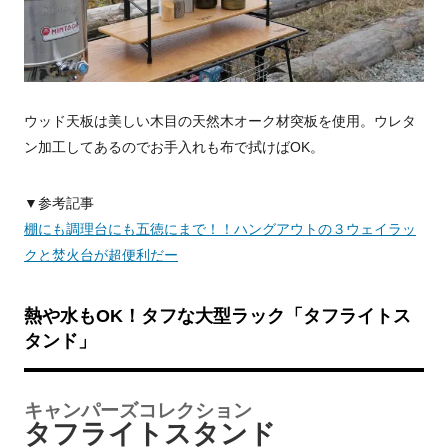
ウッド天板は美しい木目の天然木オーク材突板を使用。ウレタ
ン加工してあるのでお手入れも布で拭けばOK。
▼参考記事
棚にも調理台にも五徳にまで！！ハングアウトの３ウェイラッ
クと焚火台が超便利だー
熱や水もOK！タフな大型ラック「タフライトス
タンド」
キャンパーズコレクション
タフライトスタンド