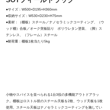
●サイズ：W500×D195×H360mm
●収納サイズ：W530×D230×H75mm
●素材：（棚板）スチール／ナノセラミックコーティング、（ウ
ッド棚）合板／オーク突板貼り ポリウレタン塗装、（脚）ス
テンレス、（フレーム）スチール
●耐荷重：棚板1枚当たり5kg
小物やスパイスを並べられる1台3役の多機能アウトドアラッ
ク。棚板はロストル状のスチール天板を2枚、ウッド天板を1枚
使用。スチール天板はナノセラミックコーティングを施してい