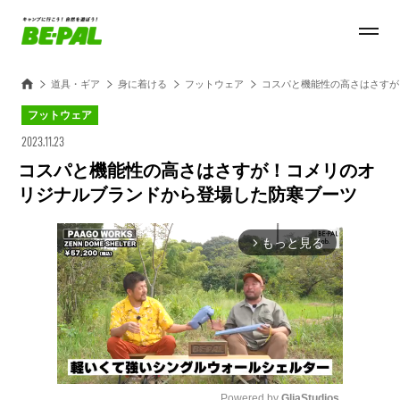
道具・ギア
身に着ける
フットウェア
コスパと機能性の高さはさすが
フットウェア
2023.11.23
コスパと機能性の高さはさすが！コメリのオ
リジナルブランドから登場した防寒ブーツ
もっと見る
arrow_forward_ios
Powered by 
GliaStudios