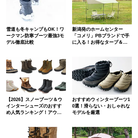
雪道も冬キャンプもOK！ワ
新潟発のホームセンター
ークマン防寒ブーツ最強3モ
「コメリ」PBブランドで手
デル徹底比較
に入る！お得なタープ＆ソ
ロソファ...
【2026】スノーブーツ＆ウ
おすすめウィンターブーツ1
インターシューズのおすす
0選！滑らない・おしゃれな
め人気ランキング！アウト
モデルを厳選
ドア...