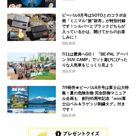
ビーパル9月号はSOTOとのコラボ企
画「ミニマル“旅”財布」が特別付録
です！シルバーとブラックどちらが
入っているかは、開けてからのお楽
しみに！
2026.08.05
7/11は豊洲へGO！ 「BE-PAL アーバ
ン SUV CAMP」でソト遊びにぴった
りな人気車をじっくり見よう
2026.07.09
7/9発売★ビーパル8月号は富士山大特
集！夏の危険生物 完全防御マニュア
ル企画も 創刊45周年記念「mini富
士山ベル＆ラゲッジ刺繍タグ」付き
です！
2026.07.09