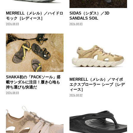
MERRELL（メレル）／ハイドロ
SIDAS（シダス）／3D
モック［レディース］
SANDALS SOIL
2026.08.03
2026.08.03
SHAKA初の「PACKソール」搭
MERRELL（メレル）／マイポ
載サンダルに注目！履き心地も
エクスプローラー シーブ［レデ
持ち運びも快適だ
ィース］
2026.08.03
2026.08.02