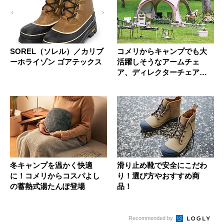
SOREL（ソレル）／カリブ
コメリからキャンプでも大
ーホライゾン ゴアテックス
活躍しそうなアームチェ
ア、ディレクターチェアほ
か５つの新...
冬キャンプを温かく快適
滑り止め靴で安全にこだわ
に！コメリからコスパよし
り！選び方やおすすめ商
の蓄熱式湯たんぽ登場
品！
Recommended by