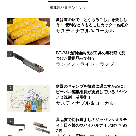
編集部記事ランキング
夏は道の駅で「とうもろこし」を楽しも
1
う！ 便利なとうもろこしカッターも紹介
サスティナブル＆ローカル
BE-PAL創刊編集長が工具の専門店で見
2
つけた愛用品って何？
ランタン・ライト・ランプ
次回のキャンプを快適に過ごすために！
3
ビーパル編集部員が実践している「ヤシ
ノミ洗剤」活用術!!
サスティナブル＆ローカル
高品質で切れ味よしのジャパンクオリテ
4
ィ！日本製のサバイバルナイフおすすめ
7選