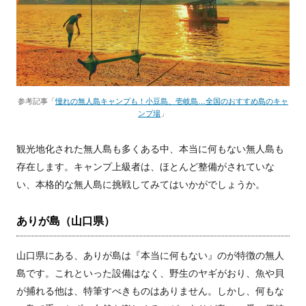
参考記事「
憧れの無人島キャンプも！小豆島、壱岐島…全国のおすすめ島のキャ
ンプ場
」
観光地化された無人島も多くある中、本当に何もない無人島も
存在します。キャンプ上級者は、ほとんど整備がされていな
い、本格的な無人島に挑戦してみてはいかがでしょうか。
ありが島（山口県）
山口県にある、ありが島は『本当に何もない』のが特徴の無人
島です。これといった設備はなく、野生のヤギがおり、魚や貝
が捕れる他は、特筆すべきものはありません。しかし、何もな