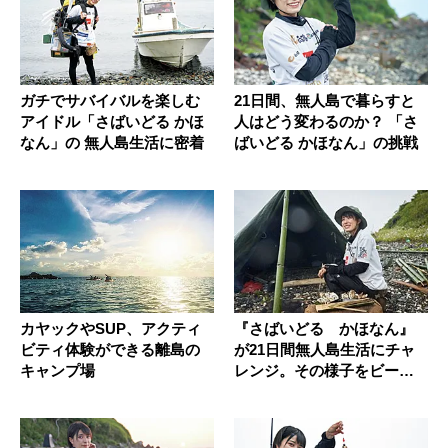
ガチでサバイバルを楽しむ
21日間、無人島で暮らすと
アイドル「さばいどる かほ
人はどう変わるのか？ 「さ
なん」の 無人島生活に密着
ばいどる かほなん」の挑戦
カヤックやSUP、アクティ
『さばいどる かほなん』
ビティ体験ができる離島の
が21日間無人島生活にチャ
キャンプ場
レンジ。その様子をビーパ
ル本誌...