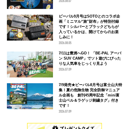
2026.08.07
ビーパル9月号はSOTOとのコラボ企
画「ミニマル“旅”財布」が特別付録
です！シルバーとブラックどちらが
入っているかは、開けてからのお楽
しみに！
2026.08.05
7/11は豊洲へGO！ 「BE-PAL アーバ
ン SUV CAMP」でソト遊びにぴった
りな人気車をじっくり見よう
2026.07.09
7/9発売★ビーパル8月号は富士山大特
集！夏の危険生物 完全防御マニュア
ル企画も 創刊45周年記念「mini富
士山ベル＆ラゲッジ刺繍タグ」付き
です！
2026.07.09