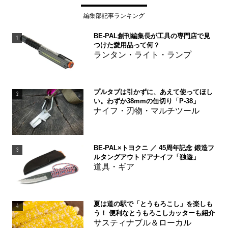
編集部記事ランキング
BE-PAL創刊編集長が工具の専門店で見
1
つけた愛用品って何？
ランタン・ライト・ランプ
プルタブは引かずに、あえて使ってほし
2
い。わずか38mmの缶切り「P-38」
ナイフ・刃物・マルチツール
BE-PAL×トヨクニ ／ 45周年記念 鍛造フ
3
ルタングアウトドアナイフ「独遊」
道具・ギア
夏は道の駅で「とうもろこし」を楽しも
4
う！ 便利なとうもろこしカッターも紹介
サスティナブル＆ローカル