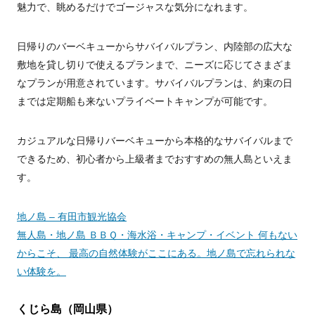
魅力で、眺めるだけでゴージャスな気分になれます。
日帰りのバーベキューからサバイバルプラン、内陸部の広大な
敷地を貸し切りで使えるプランまで、ニーズに応じてさまざま
なプランが用意されています。サバイバルプランは、約束の日
までは定期船も来ないプライベートキャンプが可能です。
カジュアルな日帰りバーベキューから本格的なサバイバルまで
できるため、初心者から上級者までおすすめの無人島といえま
す。
地ノ島 – 有田市観光協会
無人島・地ノ島 ＢＢＱ・海水浴・キャンプ・イベント 何もない
からこそ、 最高の自然体験がここにある。地ノ島で忘れられな
い体験を。
くじら島（岡山県）