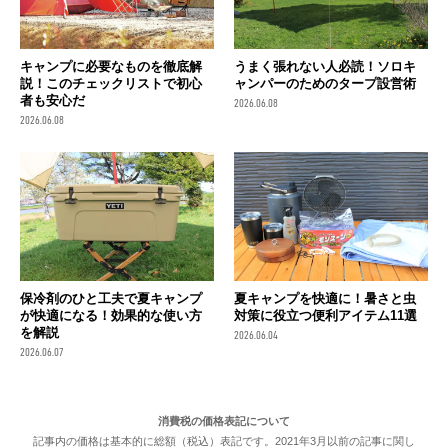
キャンプに必要なものを徹底解
うまく張れない人必読！ソロキ
説！このチェックリストで初心
ャンパーのためのタープ設営術
者も安心だ
2026.06.08
2026.06.08
保冷剤のひと工夫で夏キャンプ
夏キャンプを快適に！暑さと虫
が快適になる！効果的な使い方
対策に役立つ便利アイテム11選
を解説
2026.06.04
2026.06.07
消費税の価格表記について
記事内の価格は基本的に総額（税込）表記です。2021年3月以前の記事に関し