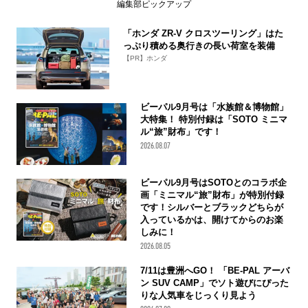
編集部ピックアップ
「ホンダ ZR-V クロスツーリング」はた
っぷり積める奥行きの長い荷室を装備
【PR】ホンダ
ビーパル9月号は「水族館＆博物館」
大特集！ 特別付録は「SOTO ミニマ
ル“旅”財布」です！
2026.08.07
ビーパル9月号はSOTOとのコラボ企
画「ミニマル“旅”財布」が特別付録
です！シルバーとブラックどちらが
入っているかは、開けてからのお楽
しみに！
2026.08.05
7/11は豊洲へGO！ 「BE-PAL アーバ
ン SUV CAMP」でソト遊びにぴった
りな人気車をじっくり見よう