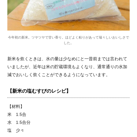
今年初の新米。ツヤツヤで甘い香り。ほどよく粘りがあって瑞々しいおいしさで
した。
新米を炊くときは、水の量は少なめにと一昔前までは言われて
いましたが、近年は米の貯蔵環境もよくなり、通常通りの水加
減でおいしく炊くことができるようになっています。
【新米の塩むすびのレシピ】
【材料】
米 1.5合
水 1.5合分
塩 少々