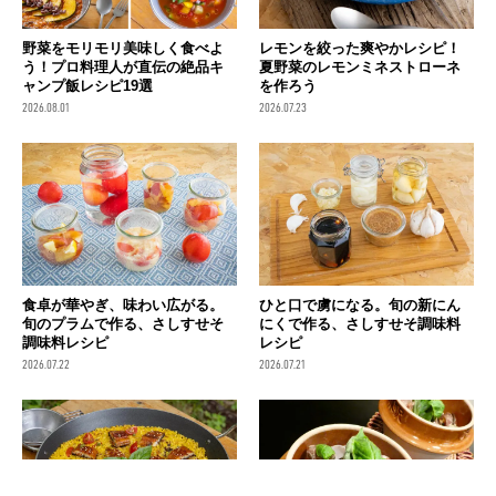
野菜をモリモリ美味しく食べよ
レモンを絞った爽やかレシピ！
う！プロ料理人が直伝の絶品キ
夏野菜のレモンミネストローネ
ャンプ飯レシピ19選
を作ろう
2026.08.01
2026.07.23
食卓が華やぎ、味わい広がる。
ひと口で虜になる。旬の新にん
旬のプラムで作る、さしすせそ
にくで作る、さしすせそ調味料
調味料レシピ
レシピ
2026.07.22
2026.07.21