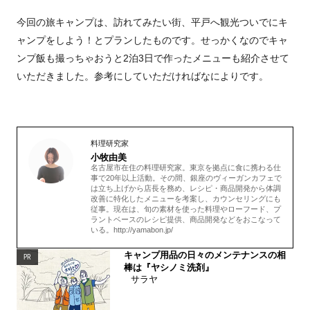
今回の旅キャンプは、訪れてみたい街、平戸へ観光ついでにキ
ャンプをしよう！とプランしたものです。せっかくなのでキャ
ンプ飯も撮っちゃおうと2泊3日で作ったメニューも紹介させて
いただきました。参考にしていただければなによりです。
料理研究家
小牧由美
名古屋市在住の料理研究家。東京を拠点に食に携わる仕
事で20年以上活動。その間、銀座のヴィーガンカフェで
は立ち上げから店長を務め、レシピ・商品開発から体調
改善に特化したメニューを考案し、カウンセリングにも
従事。現在は、旬の素材を使った料理やローフード、プ
ラントベースのレシピ提供、商品開発などをおこなって
いる。http://yamabon.jp/
キャンプ用品の日々のメンテナンスの相
PR
棒は『ヤシノミ洗剤』
サラヤ