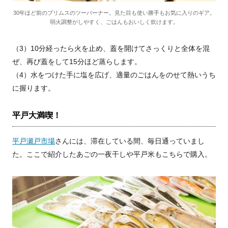
30年ほど前のプリムスのツーバーナー。見た目も使い勝手もお気に入りのギア。
弱火調整がしやすく、ごはんもおいしく炊けます。
（3）10分経ったら火を止め、蓋を開けてさっくりと全体を混
ぜ、再び蓋をして15分ほど蒸らします。
（4）水をつけた手に塩を広げ、適量のごはんをのせて熱いうち
に握ります。
平戸大満喫！
平戸瀬戸市場
さんには、滞在している間、毎日通っていまし
た。ここで紹介したあごの一夜干しや平戸米もこちらで購入。