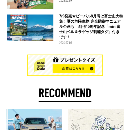
2026.07.09
7/9発売★ビーパル8月号は富士山大特
集！夏の危険生物 完全防御マニュア
ル企画も 創刊45周年記念「mini富
士山ベル＆ラゲッジ刺繍タグ」付き
です！
2026.07.09
RECOMMEND