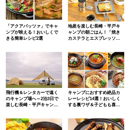
「アクアパッツァ」でキャ
地産を楽しむ長崎・平戸キ
ンプが映える！おいしくで
ャンプの朝ごはん！「焼き
きる簡単レシピ2選
カステラとエスプレッソ」
「あごだ...
飛行機＆レンタカーで遠く
キャンプにおすすめ絶品カ
のキャンプ場へ～2泊3日で
レーレシピ14選！おいしく
楽しむ長崎・平戸キャンプ
する裏ワザ＆子どもも喜ぶ
旅
カレー...