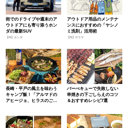
街でのドライブや週末のア
アウトドア用品のメンテナ
ウトドアにも寄り添うホン
ンスにおすすめの「ヤシノ
ダの最新SUV
ミ洗剤」活用術
【PR】ホンダ
【PR】サラヤ
長崎・平戸の風土を味わう
バーべキューで失敗しない
キャンプ飯！「アルマドの
串焼きの下ごしらえのコツ
アヒージョ、ヒラスのごま
＆おすすめレシピ7選
漬け、地...