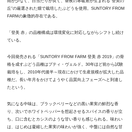
雨が少なく、日当たりが良く、昼夜の寒暖差が生まれる“登美の
丘”の厳選された畑で栽培したぶどうを使用。SUNTORY FROM
FARMの象徴的存在である。
「登美 赤」の品種構成は環境変化に対応しながらシフトし続け
ている。
今回発売される「SUNTORY FROM FARM 登美 赤 2019」の骨
格を成すぶどう品種はプティ・ヴェルド。30年ほど前から試験
栽培をし、2010年代後半～現在にかけて生産規模が拡大した品
種だ。長い年月をかけてようやく品質向上フェーズへと到達し
たという。
気になる中味は、ブラックベリーなどの黒い果実の鮮烈な香
り、次いでホワイトペッパーを想起させるスパイスの香りが立
ち、口に含むとカシスのような甘い香りも感じられる。味わい
は、はじめは凝縮した果実の味わいが強く、中盤には自然な甘