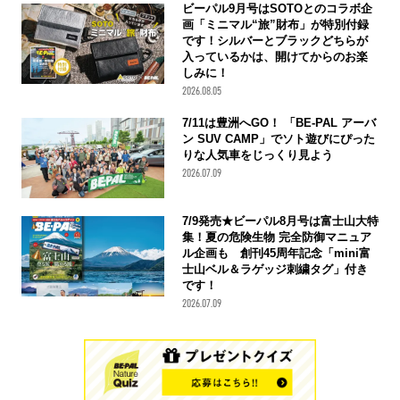
ビーパル9月号はSOTOとのコラボ企
画「ミニマル“旅”財布」が特別付録
です！シルバーとブラックどちらが
入っているかは、開けてからのお楽
しみに！
2026.08.05
7/11は豊洲へGO！ 「BE-PAL アーバ
ン SUV CAMP」でソト遊びにぴった
りな人気車をじっくり見よう
2026.07.09
7/9発売★ビーパル8月号は富士山大特
集！夏の危険生物 完全防御マニュア
ル企画も 創刊45周年記念「mini富
士山ベル＆ラゲッジ刺繍タグ」付き
です！
2026.07.09