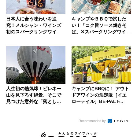
日本人に合う味わいを追
キャンプやＢＢＱで試した
究！メルシャン・ワインズ
い！「コク旨ソース焼きそ
初のスパークリングワイン
ば」✕スパークリングワイン
が8月29...
のペア...
人生初の熱気球！ピレネー
キャンプにBBQに！ アウト
山を見下ろす絶景、そこで
ドアワインの決定版［イエ
見つけた意外な「落とし
ローテイル］BE-PAL F...
穴」とは…...
Recommended by