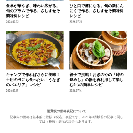
食卓が華やぎ、味わい広がる。
ひと口で虜になる。旬の新にん
旬のプラムで作る、さしすせそ
にくで作る、さしすせそ調味料
調味料レシピ
レシピ
2026.07.22
2026.07.21
キャンプで作ればさらに美味！
親子で挑戦！おぎのやの「峠の
土用の丑にも食べたい「うなぎ
釜めし」の器を再利用して楽し
のパエリア」レシピ
む4つの簡単レシピ
2026.07.19
2026.07.14
消費税の価格表記について
記事内の価格は基本的に総額（税込）表記です。2021年3月以前の記事に関し
ては（税抜）表示の場合もあります。