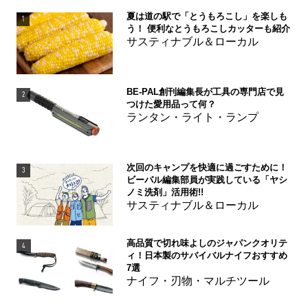
夏は道の駅で「とうもろこし」を楽しも
1
う！ 便利なとうもろこしカッターも紹介
サスティナブル＆ローカル
BE-PAL創刊編集長が工具の専門店で見
2
つけた愛用品って何？
ランタン・ライト・ランプ
次回のキャンプを快適に過ごすために！
3
ビーパル編集部員が実践している「ヤシ
ノミ洗剤」活用術!!
サスティナブル＆ローカル
高品質で切れ味よしのジャパンクオリテ
4
ィ！日本製のサバイバルナイフおすすめ
7選
ナイフ・刃物・マルチツール