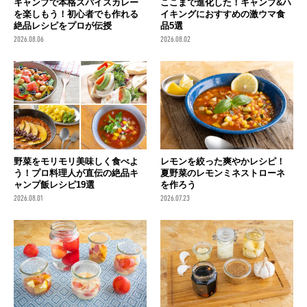
キャンプで本格スパイスカレー
ここまで進化した！キャンプ&ハ
を楽しもう！初心者でも作れる
イキングにおすすめの激ウマ食
絶品レシピをプロが伝授
品5選
2026.08.06
2026.08.02
野菜をモリモリ美味しく食べよ
レモンを絞った爽やかレシピ！
う！プロ料理人が直伝の絶品キ
夏野菜のレモンミネストローネ
ャンプ飯レシピ19選
を作ろう
2026.08.01
2026.07.23