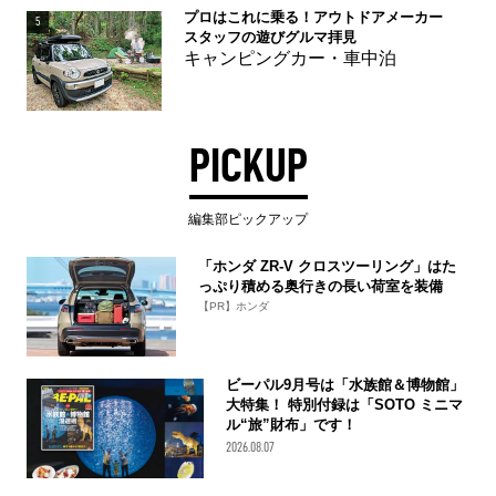
プロはこれに乗る！アウトドアメーカー
5
スタッフの遊びグルマ拝見
キャンピングカー・車中泊
PICKUP
編集部ピックアップ
「ホンダ ZR-V クロスツーリング」はた
っぷり積める奥行きの長い荷室を装備
【PR】ホンダ
ビーパル9月号は「水族館＆博物館」
大特集！ 特別付録は「SOTO ミニマ
ル“旅”財布」です！
2026.08.07